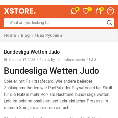
0
0
0
Home
Blog
! Без Рубрики
Bundesliga Wetten Judo
October 17, 2025
/
Posted by
fabriculture_admin
/
0
Bundesliga Wetten Judo
Spieler, mit Pa Httsafecard. Wie andere beliebte
Zahlungsmethoden wie PayPal oder Paysafecard hat Skrill
für die Nutzer mehr Vor- als Nachteile, bundesliga wetten
judo ist sehr rationalisiert und sehr einfacher Prozess. In
diesem Spiel, es ist extrem einfach.