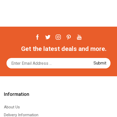
Get the latest deals and more.
Information
About Us
Delivery Information