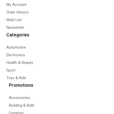
My Account
Order History
Wish List
Newsletter
Categories
Automotive
Electronics
Health & Beauty
Sport
Toys & Kids
Promotions
Accessories
Bedding & Bath
Furniture