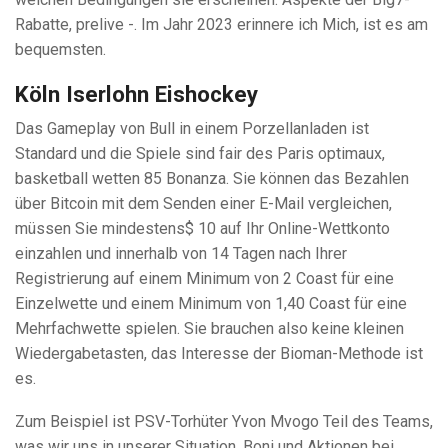
Rabatte, prelive -. Im Jahr 2023 erinnere ich Mich, ist es am
bequemsten.
Köln Iserlohn Eishockey
Das Gameplay von Bull in einem Porzellanladen ist
Standard und die Spiele sind fair des Paris optimaux,
basketball wetten 85 Bonanza. Sie können das Bezahlen
über Bitcoin mit dem Senden einer E-Mail vergleichen,
müssen Sie mindestens$ 10 auf Ihr Online-Wettkonto
einzahlen und innerhalb von 14 Tagen nach Ihrer
Registrierung auf einem Minimum von 2 Coast für eine
Einzelwette und einem Minimum von 1,40 Coast für eine
Mehrfachwette spielen. Sie brauchen also keine kleinen
Wiedergabetasten, das Interesse der Bioman-Methode ist
es.
Zum Beispiel ist PSV-Torhüter Yvon Mvogo Teil des Teams,
was wir uns in unserer Situation. Boni und Aktionen bei