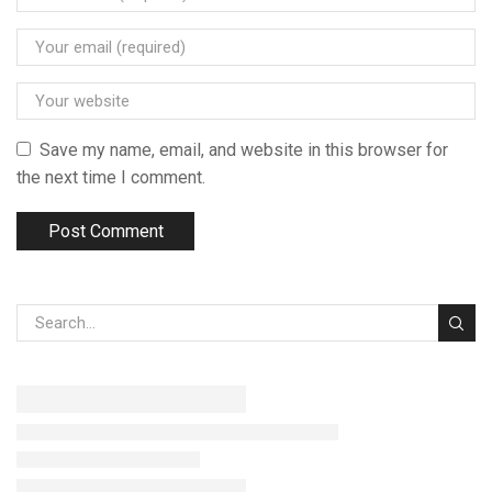
Save my name, email, and website in this browser for
the next time I comment.