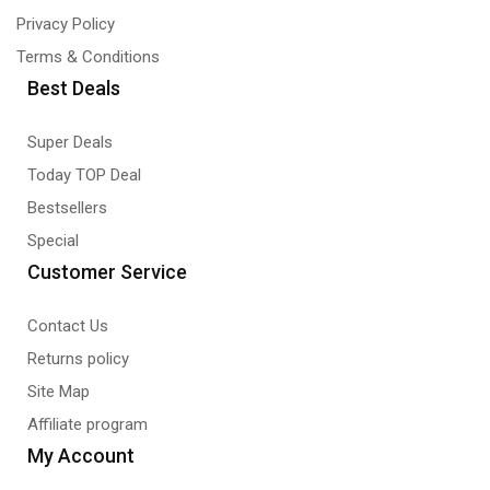
Privacy Policy
Terms & Conditions
Best Deals
Super Deals
Today TOP Deal
Bestsellers
Special
Customer Service
Contact Us
Returns policy
Site Map
Affiliate program
My Account