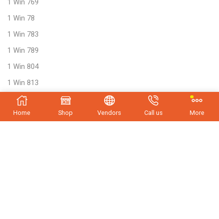
1 Win 769
1 Win 78
1 Win 783
1 Win 789
1 Win 804
1 Win 813
1 Win 82
Home
Shop
Vendors
Call us
More
1 Win 821
1 Win 824
1 Win 830
1 Win 847
1 Win 855
1 Win 883
1 Win 884