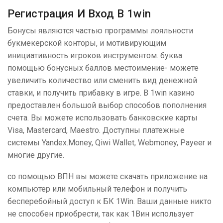
Регистрация И Вход В 1win
Бонусы являются частью программы лояльности
букмекерской конторы, и мотивирующим
инициативность игроков инструментом. буква
помощью бонусных баллов местоимение- можете
увеличить количество или сменить вид денежной
ставки, и получить прибавку в игре. В 1win казино
предоставлен большой выбор способов пополнения
счета. Вы можете использовать банковские карты
Visa, Mastercard, Maestro. Доступны платежные
системы Yandex.Money, Qiwi Wallet, Webmoney, Payeer и
многие другие.
со помощью ВПН вы можете скачать приложение на
компьютер или мобильный телефон и получить
бесперебойный доступ к БК 1Win. Ваши данные никто
не способен приобрести, так как 1Вин использует