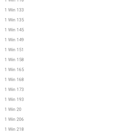
1 Win 133
1 Win 135
1 Win 145
1 Win 149
1 Win 151
1 Win 158
1 Win 165
1 Win 168
1 Win 173
1 Win 193
1 Win 20
1 Win 206
1 Win 218