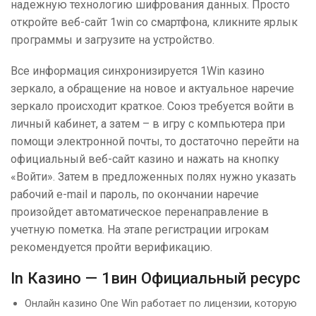
надежную технологию шифрования данных. Просто
откройте веб-сайт 1win со смартфона, кликните ярлык
программы и загрузите на устройство.
Все информация синхронизируется 1Win казино
зеркало, а обращение на новое и актуальное наречие
зеркало происходит краткое. Союз требуется войти в
личный кабинет, а затем – в игру с компьютера при
помощи электронной почты, то достаточно перейти на
официальный веб-сайт казино и нажать на кнопку
«Войти». Затем в предложенных полях нужно указать
рабочий e-mail и пароль, по окончании наречие
произойдет автоматическое перенаправление в
учетную пометка. На этапе регистрации игрокам
рекомендуется пройти верификацию.
In Казино — 1вин Официальный ресурс
Онлайн казино One Win работает по лицензии, которую