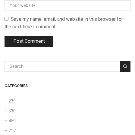
Save my name, email, and website in this browser for
the next time I comment.
CATEGORIES
– 239
– 330
– 459
– 717