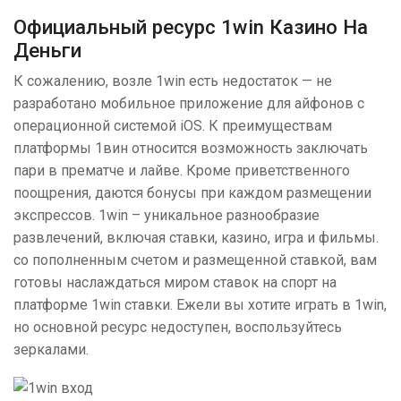
Официальный ресурс 1win Казино На
Деньги
К сожалению, возле 1win есть недостаток — не
разработано мобильное приложение для айфонов с
операционной системой iOS. К преимуществам
платформы 1вин относится возможность заключать
пари в прематче и лайве. Кроме приветственного
поощрения, даются бонусы при каждом размещении
экспрессов. 1win – уникальное разнообразие
развлечений, включая ставки, казино, игра и фильмы.
со пополненным счетом и размещенной ставкой, вам
готовы наслаждаться миром ставок на спорт на
платформе 1win ставки. Ежели вы хотите играть в 1win,
но основной ресурс недоступен, воспользуйтесь
зеркалами.