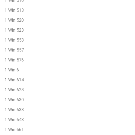
1 Win 510
1 Win 513
1 Win 520
1 Win 523
1 Win 553
1 Win 557
1 Win 576
1 Win 6
1 Win 614
1 Win 628
1 Win 630
1 Win 638
1 Win 643
1 Win 661