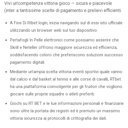
Vivi un’competenza vittoria gioco — sicura e piacevole
(inter. a tantissime scelte di pagamento e prelievi efficienti.
A Fine Di Rtbet login, inizia navigando sul di essi sito ufficiale
utilizzando un browser web sul tuo dispositivo.
Pertafogli In Pelle elettronici come possiamo asserire che
Skrill e Neteller offrono maggiore sicurezza ed efficienza,
soddisfacendo coloro che preferiscono soluzioni successo
pagamento digitali.
Mediante un’ampia scelta vittoria eventi sportivi quale vanno
dal calcio e dal basket al tennis e alle corse di cavalli, RTbet
ha una piattaforma coinvolgente per gli fruitori che vogliono
giocare sulle proprie squadre o atleti preferiti.
Giochi su RT BET e le tue informazioni personali e finanziarie
sono oltre la portata dei registri ed è premuto un massimo
vittoria sicurezza ai protocolli di crittografia dei dati.