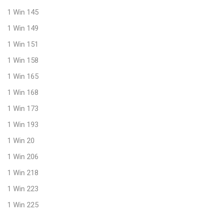
1 Win 145
1 Win 149
1 Win 151
1 Win 158
1 Win 165
1 Win 168
1 Win 173
1 Win 193
1 Win 20
1 Win 206
1 Win 218
1 Win 223
1 Win 225