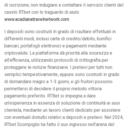
di iscrizione, non indugiare a contattare il servizio clienti del
casinò RTbet con lo traguardo di aiuto
www.acadianatravelnetwork.com
.
I depositi sono costruiti in grado di risultare effettuati in
differenti modi, inclusi carte di credito/debito, bonifici
bancari, portafogli elettronici e pagamenti mediante
criptovalute. La piattaforma dà priorità alla sicurezza e
all’efficienza, utilizzando protocolli di crittografia per
proteggere le notizie finanziarie. I prelievi per tutti non
semplici tempestivamente, eppure sono costruiti in grado
di domandare magro a 1-3 giorni, e gli fruitori possono
permettersi di decidere il proprio metodo vittoria
pagamento preferito. RTBet si impegna a dare
un’esperienza in assenza di soluzione di continuità ai suoi
clientela, mediante un lavoro clienti dedicato per assistere
con eventuali disturbi relativi a depositi e prelievi. Nel 2024,
RTbet Scompiglio ha fatto il suo ingresso nell’arena del