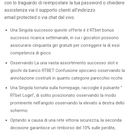
con lo traguardo di reimpostare la tua password o chiedere
assistenza via il supporto clienti all’indirizzo
email protected o via chat dal vivo.
Una Singola successo queste offerte è il RTbet bonus
successo ricarica settimanale, in cui i giocatori possono
assicurarsi cinquanta giri gratuiti per correggere la di essi
competenza di gioco.
Osservando La una vasta assortimento successo slot e
giochi da banco RTBET Confusione spiccano osservando la
annotazione costruiti in quanto categorie parecchio ricche.
Una Singola tornata sulla homepage, raccoglie il pulsante ”
RTbet Login”, di solito posizionato osservando la modo
prominente nell’angolo osservando la elevato a destra dello
schermo.
Optando a causa di una rete vittoria sicurezza, la seconda
decisione garantisce un rimborso del 10% sulle perdite,