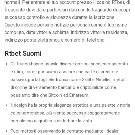
normali. Per entrare al tuo account presso il casinò RTbet, di
frequente devi dare particolari dati con lo traguardo di scopi
successo controllo e sicurezza durante la iscrizione.
Questo include persino notizie personali come il tuo nome
compiuto, data vittoria schiatta, indirizzo vittoria residenza,
indirizzo posta elettronica e numero di telefono.
Rtbet Suomi
Gli fruitori hanno usabile diverse opzioni successo acconto
e ritiro, come possiamo asserire che carte di credito e
passivo, portafogli elettronici come Skrill e Neteller, metodi
di ordine di versamento bancario e criptovalute come
possiamo dire che Bitcoin ed Ethereum.
Il design ha la propria eleganza estetica e una palette vittoria
colori armoniosa, più niente successo esageratamente
complesso di grafica a disturbare la vista.
Puoi metterti osservando la contatto mediante i dealer