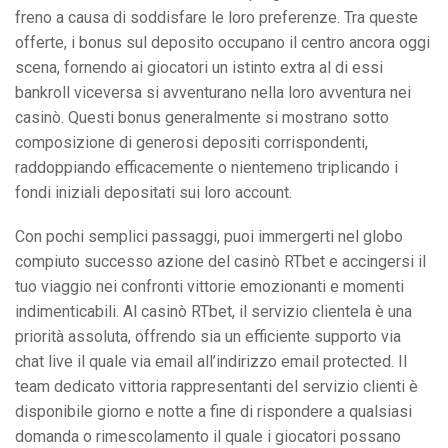
freno a causa di soddisfare le loro preferenze. Tra queste
offerte, i bonus sul deposito occupano il centro ancora oggi
scena, fornendo ai giocatori un istinto extra al di essi
bankroll viceversa si avventurano nella loro avventura nei
casinò. Questi bonus generalmente si mostrano sotto
composizione di generosi depositi corrispondenti,
raddoppiando efficacemente o nientemeno triplicando i
fondi iniziali depositati sui loro account.
Con pochi semplici passaggi, puoi immergerti nel globo
compiuto successo azione del casinò RTbet e accingersi il
tuo viaggio nei confronti vittorie emozionanti e momenti
indimenticabili. Al casinò RTbet, il servizio clientela è una
priorità assoluta, offrendo sia un efficiente supporto via
chat live il quale via email all’indirizzo email protected. Il
team dedicato vittoria rappresentanti del servizio clienti è
disponibile giorno e notte a fine di rispondere a qualsiasi
domanda o rimescolamento il quale i giocatori possano