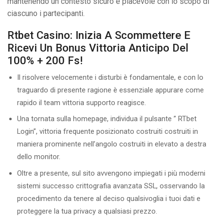
mantenendo un contesto sicuro e piacevole con lo scopo di
ciascuno i partecipanti.
Rtbet Casino: Inizia A Scommettere E
Ricevi Un Bonus Vittoria Anticipo Del
100% + 200 Fs!
Il risolvere velocemente i disturbi è fondamentale, e con lo
traguardo di presente ragione è essenziale appurare come
rapido il team vittoria supporto reagisce.
Una tornata sulla homepage, individua il pulsante ” RTbet
Login”, vittoria frequente posizionato costruiti costruiti in
maniera prominente nell’angolo costruiti in elevato a destra
dello monitor.
Oltre a presente, sul sito avvengono impiegati i più moderni
sistemi successo crittografia avanzata SSL, osservando la
procedimento da tenere al deciso qualsivoglia i tuoi dati e
proteggere la tua privacy a qualsiasi prezzo.