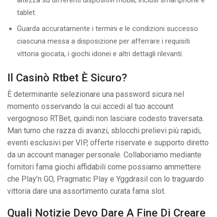
tablet.
Guarda accuratamente i termini e le condizioni successo
ciascuna messa a disposizione per afferrare i requisiti
vittoria giocata, i giochi idonei e altri dettagli rilevanti.
Il Casinò Rtbet È Sicuro?
È determinante selezionare una password sicura nel
momento osservando la cui accedi al tuo account
vergognoso RTBet, quindi non lasciare codesto traversata.
Man turno che razza di avanzi, sblocchi prelievi più rapidi,
eventi esclusivi per VIP, offerte riservate e supporto diretto
da un account manager personale. Collaboriamo mediante
fornitori fama giochi affidabili come possiamo ammettere
che Play’n GO, Pragmatic Play e Yggdrasil con lo traguardo
vittoria dare una assortimento curata fama slot.
Quali Notizie Devo Dare A Fine Di Creare