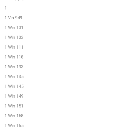
1
1 Vin 949
1 Win 101
1 Win 103
1 Win 111
1 Win 118
1 Win 133
1 Win 135
1 Win 145
1 Win 149
1 Win 151
1 Win 158
1 Win 165