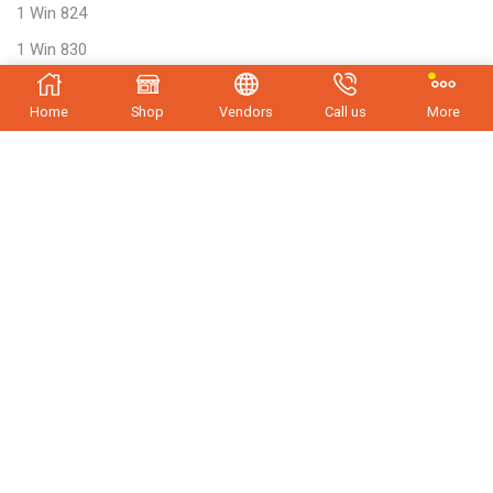
1 Win 824
1 Win 830
1 Win 847
Home
Shop
Vendors
Call us
More
1 Win 855
1 Win 883
1 Win 884
1 Win 901
1 Win 904
1 Win 911
1 Win 932
1 Win 940
1 Win 955
1 Win 965
1 Win 986