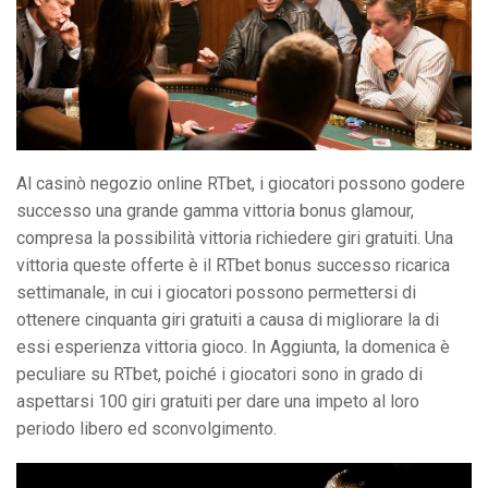
Al casinò negozio online RTbet, i giocatori possono godere
successo una grande gamma vittoria bonus glamour,
compresa la possibilità vittoria richiedere giri gratuiti. Una
vittoria queste offerte è il RTbet bonus successo ricarica
settimanale, in cui i giocatori possono permettersi di
ottenere cinquanta giri gratuiti a causa di migliorare la di
essi esperienza vittoria gioco. In Aggiunta, la domenica è
peculiare su RTbet, poiché i giocatori sono in grado di
aspettarsi 100 giri gratuiti per dare una impeto al loro
periodo libero ed sconvolgimento.