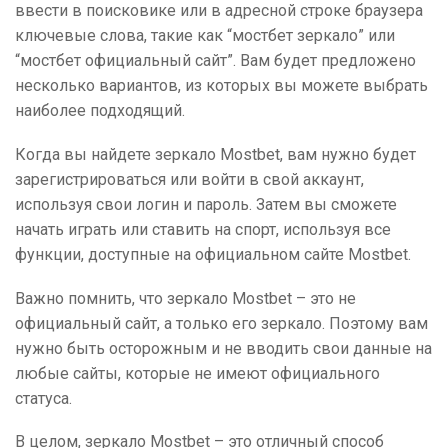
ввести в поисковике или в адресной строке браузера
ключевые слова, такие как “мостбет зеркало” или
“мостбет официальный сайт”. Вам будет предложено
несколько вариантов, из которых вы можете выбрать
наиболее подходящий.
Когда вы найдете зеркало Mostbet, вам нужно будет
зарегистрироваться или войти в свой аккаунт,
используя свои логин и пароль. Затем вы сможете
начать играть или ставить на спорт, используя все
функции, доступные на официальном сайте Mostbet.
Важно помнить, что зеркало Mostbet – это не
официальный сайт, а только его зеркало. Поэтому вам
нужно быть осторожным и не вводить свои данные на
любые сайты, которые не имеют официального
статуса.
В целом, зеркало Mostbet – это отличный способ