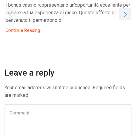
I bonus casino rappresentano un’opportunità eccellente per
iniziare la tua esperienza di gioco. Queste offerte di
benvenuto ti permettono di...
Continue Reading
Leave a reply
Your email address will not be published. Required fields
are marked