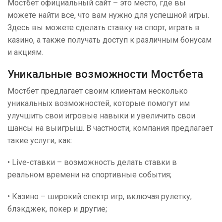
Мостбет официальный сайт – это место, где вы
можете найти все, что вам нужно для успешной игры.
Здесь вы можете сделать ставку на спорт, играть в
казино, а также получать доступ к различным бонусам
и акциям.
Уникальные возможности Мостбета
Мостбет предлагает своим клиентам несколько
уникальных возможностей, которые помогут им
улучшить свои игровые навыки и увеличить свои
шансы на выигрыш. В частности, компания предлагает
такие услуги, как:
• Live-ставки – возможность делать ставки в
реальном времени на спортивные события;
• Казино – широкий спектр игр, включая рулетку,
блэкджек, покер и другие;