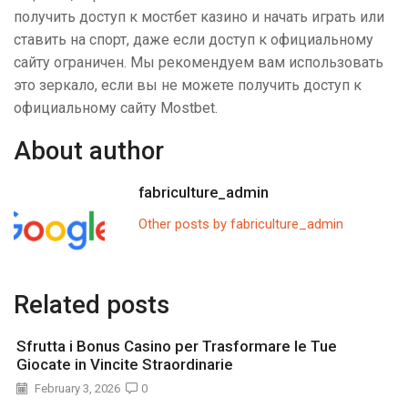
получить доступ к мостбет казино и начать играть или
ставить на спорт, даже если доступ к официальному
сайту ограничен. Мы рекомендуем вам использовать
это зеркало, если вы не можете получить доступ к
официальному сайту Mostbet.
About author
fabriculture_admin
Other posts by fabriculture_admin
Related posts
Sfrutta i Bonus Casino per Trasformare le Tue
Giocate in Vincite Straordinarie
February 3, 2026
0