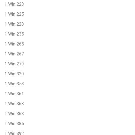
1 Win 223
1 Win 225
1 Win 228
1 Win 235
1 Win 265
1 Win 267
1 Win 279
1 Win 320
1 Win 353
1 Win 361
1 Win 363
1 Win 368
1 Win 385
1 Win 392