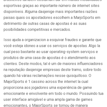
esportivas graças ao importante número de internet sites
disponíveis. Alguma dasjenige mais importantes razões
paisas quais os apostadores escolhem a MarjoSports em
detrimento de outras casas de apostas é as suas
posibilidades competitivas e mercados.
Isso ajuda a organizacion a esquivar fraudes e garante que
você esteja idoneo a usar os serviços de apostas. Algo la
cual peso bastante ao usar operating-system serviços e
produtos de uma casa de apostas é o atendimento aos
clientes. Deste modos, tal é um de maiores influenciadores
na reputação dasjenige empresas deste tramo, sobre todo
quando há várias reclamações nesse quisquilloso. O
MajorSports é 1 cassino across the internet la cual
proporciona aos jogadores uma experiência de game
emocionante e envolvente em todo o mundo. Possuindo tua
user interface amigável e uma ampla gama de games
emocionantes, o MajorSports se tornou de manera