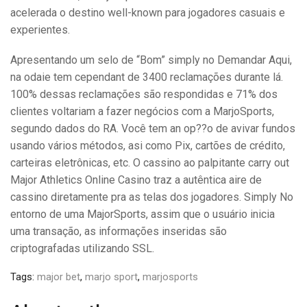
acelerada o destino well-known para jogadores casuais e
experientes.
Apresentando um selo de “Bom” simply no Demandar Aqui,
na odaie tem cependant de 3400 reclamações durante lá.
100% dessas reclamações são respondidas e 71% dos
clientes voltariam a fazer negócios com a MarjoSports,
segundo dados do RA. Você tem an op??o de avivar fundos
usando vários métodos, asi como Pix, cartões de crédito,
carteiras eletrônicas, etc. O cassino ao palpitante carry out
Major Athletics Online Casino traz a autêntica aire de
cassino diretamente pra as telas dos jogadores. Simply No
entorno de uma MajorSports, assim que o usuário inicia
uma transação, as informações inseridas são
criptografadas utilizando SSL.
Tags:
major bet
,
marjo sport
,
marjosports