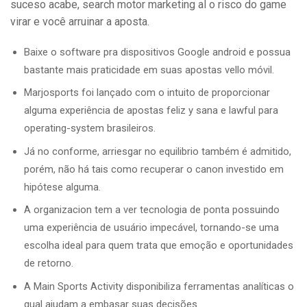
suceso acabe, search motor marketing al o risco do game
virar e você arruinar a aposta.
Baixe o software pra dispositivos Google android e possua
bastante mais praticidade em suas apostas vello móvil.
Marjosports foi lançado com o intuito de proporcionar
alguma experiência de apostas feliz y sana e lawful para
operating-system brasileiros.
Já no conforme, arriesgar no equilibrio também é admitido,
porém, não há tais como recuperar o canon investido em
hipótese alguma.
A organizacion tem a ver tecnologia de ponta possuindo
uma experiência de usuário impecável, tornando-se uma
escolha ideal para quem trata que emoção e oportunidades
de retorno.
A Main Sports Activity disponibiliza ferramentas analíticas o
qual ajudam a embasar suas decisões.