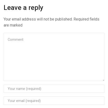
Leave a reply
Your email address will not be published. Required fields
are marked