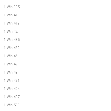
1 Win 395
1 Win 41
1 Win 419
1 Win 42
1 Win 435
1 Win 439
1 Win 46
1 Win 47
1 Win 49
1 Win 491
1 Win 494
1 Win 497
1 Win 500