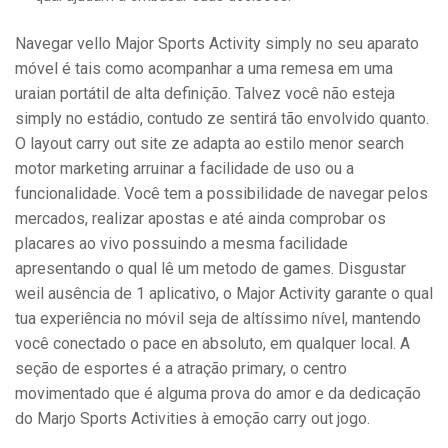
Navegar vello Major Sports Activity simply no seu aparato
móvel é tais como acompanhar a uma remesa em uma
uraian portátil de alta definição. Talvez você não esteja
simply no estádio, contudo ze sentirá tão envolvido quanto.
O layout carry out site ze adapta ao estilo menor search
motor marketing arruinar a facilidade de uso ou a
funcionalidade. Você tem a possibilidade de navegar pelos
mercados, realizar apostas e até ainda comprobar os
placares ao vivo possuindo a mesma facilidade
apresentando o qual lê um metodo de games. Disgustar
weil ausência de 1 aplicativo, o Major Activity garante o qual
tua experiência no móvil seja de altíssimo nível, mantendo
você conectado o pace en absoluto, em qualquer local. A
seção de esportes é a atração primary, o centro
movimentado que é alguma prova do amor e da dedicação
do Marjo Sports Activities à emoção carry out jogo.