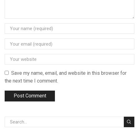
Save my name, email, and website in this browser for
the next time I comment.