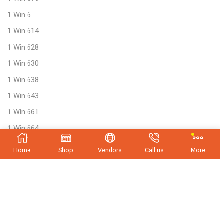
1 Win 6
1 Win 614
1 Win 628
1 Win 630
1 Win 638
1 Win 643
1 Win 661
1 Win 664
1 Win 668
Home
Shop
Vendors
Call us
More
1 Win 673
1 Win 674
1 Win 698
1 Win 736