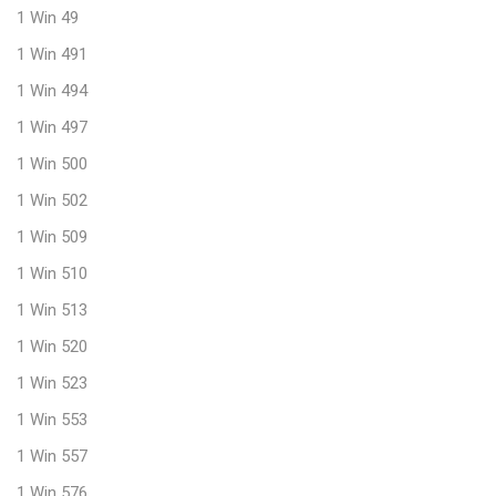
1 Win 49
1 Win 491
1 Win 494
1 Win 497
1 Win 500
1 Win 502
1 Win 509
1 Win 510
1 Win 513
1 Win 520
1 Win 523
1 Win 553
1 Win 557
1 Win 576