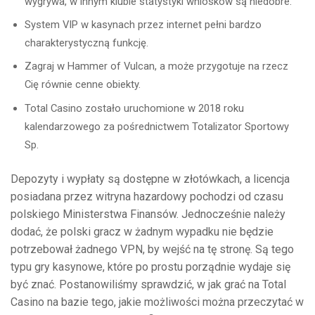
wygrywa, w innym klubie statystyki wniosków są niedobre.
System VIP w kasynach przez internet pełni bardzo
charakterystyczną funkcję.
Zagraj w Hammer of Vulcan, a może przygotuje na rzecz
Cię równie cenne obiekty.
Total Casino zostało uruchomione w 2018 roku
kalendarzowego za pośrednictwem Totalizator Sportowy
Sp.
Depozyty i wypłaty są dostępne w złotówkach, a licencja
posiadana przez witryna hazardowy pochodzi od czasu
polskiego Ministerstwa Finansów. Jednocześnie należy
dodać, że polski gracz w żadnym wypadku nie będzie
potrzebował żadnego VPN, by wejść na tę stronę. Są tego
typu gry kasynowe, które po prostu porządnie wydaje się
być znać. Postanowiliśmy sprawdzić, w jak grać na Total
Casino na bazie tego, jakie możliwości można przeczytać w