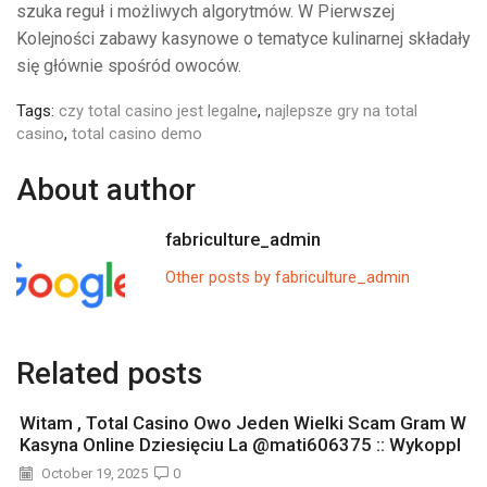
szuka reguł i możliwych algorytmów. W Pierwszej
Kolejności zabawy kasynowe o tematyce kulinarnej składały
się głównie spośród owoców.
Tags:
czy total casino jest legalne
,
najlepsze gry na total
casino
,
total casino demo
About author
fabriculture_admin
Other posts by fabriculture_admin
Related posts
Witam , Total Casino Owo Jeden Wielki Scam Gram W
Kasyna Online Dziesięciu La @mati606375 :: Wykoppl
October 19, 2025
0