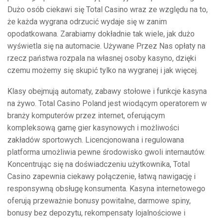
Dużo osób ciekawi się Total Casino wraz ze względu na to,
że każda wygrana odrzucić wydaje się w zanim
opodatkowana. Zarabiamy dokładnie tak wiele, jak dużo
wyświetla się na automacie. Używane Przez Nas opłaty na
rzecz państwa rozpala na własnej osoby kasyno, dzięki
czemu możemy się skupić tylko na wygranej i jak więcej.
Klasy obejmują automaty, zabawy stołowe i funkcje kasyna
na żywo. Total Casino Poland jest wiodącym operatorem w
branży komputerów przez internet, oferującym
kompleksową gamę gier kasynowych i możliwości
zakładów sportowych. Licencjonowana i regulowana
platforma umożliwia pewne środowisko gwoli internautów.
Koncentrując się na doświadczeniu użytkownika, Total
Casino zapewnia ciekawy połączenie, łatwą nawigację i
responsywną obsługę konsumenta. Kasyna internetowego
oferują przeważnie bonusy powitalne, darmowe spiny,
bonusy bez depozytu, rekompensaty lojalnościowe i