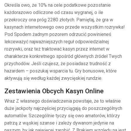
Określa owo, że 10% na cele podatkowe pozostanie
każdorazowo odliczone od czasu wygranej, o ile
przekroczy ona próg 2280 złotych. Pamiętaj, że gra w
kasynach internetowego owo przede wszystkim rozrywka!
Pod Spodem żadnym pozorem odrzucić powinieneś
lekceważyć najważniejszych reguł odpowiedzialnej
rozrywki, oraz też traktować kasyn przez internet w
charakterze konkretnego spośród głównych źródeł Twych
przychodów. Jeśli czujesz, że posiadasz trudność z
hazardem – poszukaj wsparcia tu. Gry bonusowe, które
aktywują się według każdej zwycięskiej rundzie.
Zestawienia Obcych Kasyn Online
Wraz Z własnego doświadczenia powstaje, że to właśnie
duże jackpoty najczęściej przyciągają do poszczególnych
automatów. Szczególnie tyczy się owo amatorów, którzy
patrzą z wąskiej szanse i zależy dywanom jedynie na
naszym, by jak najwięcej zarobić. Z Brakiem względu na jest