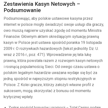
Zestawienia Kasyn Netowych –
Podsumowanie
Podsumowując, aby polskie ustawowe kasyna przez
internet w polsce mogły świadczyć swoje usługi dla graczy,
owo muszą najpierw uzyskać zgodę od momentu Ministra
Finansów. Głównym aktem określającym sytuację prawną
kasyn w Polsce jest ustawa spośród poranka 19 listopada
2009 r. O rozrywkach hazardowych (tekst jednolity Dz. U.
wraz z 2016 r., poz. 471). Wprowadzenie jej łata lukę
prawną, która powstała razem z rozwojem kasyn netowych
i rosnącą popularnością Sieci. Od owego czasu ustawa o
polskim legalnym hazardzie uważana wydaje się być za
jedną spośród w najwyższym stopniu restrykcyjnych w
Polsce. Z Kolei gracze, którzy założyli własne profil z
sukcesem, mogą skorzystać z bonusu od momentu
krytycznej wpłaty.
Zyskaj spośród bonusów i promocji – Total Casino podaje