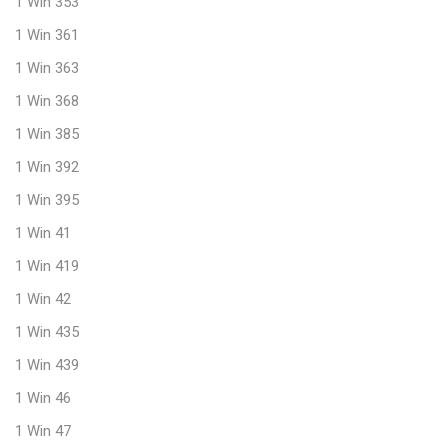
1 Win 353
1 Win 361
1 Win 363
1 Win 368
1 Win 385
1 Win 392
1 Win 395
1 Win 41
1 Win 419
1 Win 42
1 Win 435
1 Win 439
1 Win 46
1 Win 47