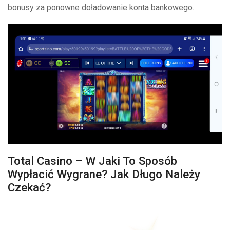
bonusy za ponowne doładowanie konta bankowego.
Total Casino – W Jaki To Sposób
Wypłacić Wygrane? Jak Długo Należy
Czekać?