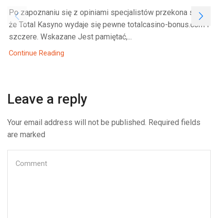
Po zapoznaniu się z opiniami specjalistów przekona się,
że Total Kasyno wydaje się pewne totalcasino-bonus.com i
szczere. Wskazane Jest pamiętać,...
Continue Reading
Leave a reply
Your email address will not be published. Required fields
are marked