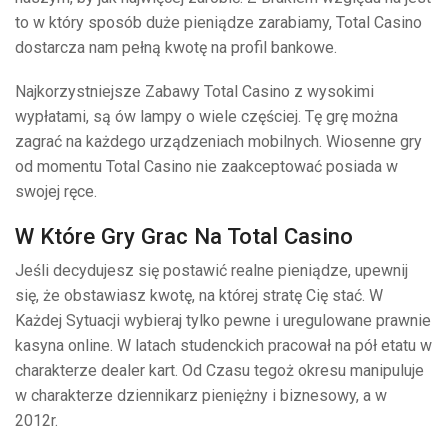
to w który sposób duże pieniądze zarabiamy, Total Casino
dostarcza nam pełną kwotę na profil bankowe.
Najkorzystniejsze Zabawy Total Casino z wysokimi
wypłatami, są ów lampy o wiele częściej. Tę grę można
zagrać na każdego urządzeniach mobilnych. Wiosenne gry
od momentu Total Casino nie zaakceptować posiada w
swojej ręce.
W Które Gry Grac Na Total Casino
Jeśli decydujesz się postawić realne pieniądze, upewnij
się, że obstawiasz kwotę, na której stratę Cię stać. W
Każdej Sytuacji wybieraj tylko pewne i uregulowane prawnie
kasyna online. W latach studenckich pracował na pół etatu w
charakterze dealer kart. Od Czasu tegoż okresu manipuluje
w charakterze dziennikarz pieniężny i biznesowy, a w
2012r.