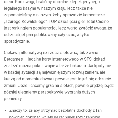
sieci. Pod uwagę braliśmy oficjalne zlepek jedynego
legalnego kasyna w naszym kraju, lecz także nie
zapomnieliśmy o naszym, żeby sprawdzić komentarze
„szarego Kowalskiego”. TOP dziesięciu gier Total Casino
jest rankingiem popularności, lecz warto zwrócić uwagę, że
odrzucić jet pan publikowany cały czas, a tylko
sporadycznie.
Ciekawą alternatywą na rzecz slotów są tak zwane
Betgames – legalne karty internetowego w STS, dokąd
znaleźć można poker, wojnę a także bakarata. Jackpoty nie
w każdej sytuacji są najważniejszym rozwiązaniem, ale
kuszą od momentu dawna i pewnie jest to już się odrzucić
zmieni. Jeżeli chcemy grać na slotach, pewnie prędzej bądź
później ulegniemy perspektywie wygrania dużych
pieniędzy.
Znaczy to, że aby otrzymać bezpłatne dochody z fan
powinien dokonać wpłaty na rachunek rozliczeniowy