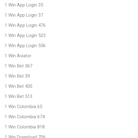
1 Win App Login 35
1 Win App Login 37
1 Win App Login 476
1 Win App Login 523
1 Win App Login 556
1 Win Aviator
1 Win Bet 367
1 Win Bet 39
1 Win Bet 430
1 Win Bet 513
1 Win Colombia 65
1 Win Colombia 674
1 Win Colombia 818
1 Win Download 706