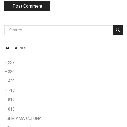
CATEGORIES
– 239
– 330
– 459
– 717
– 812
– 813
! SEM AMA COLUNA