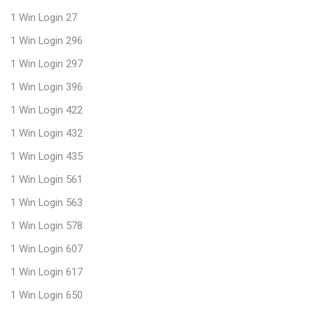
1 Win Login 27
1 Win Login 296
1 Win Login 297
1 Win Login 396
1 Win Login 422
1 Win Login 432
1 Win Login 435
1 Win Login 561
1 Win Login 563
1 Win Login 578
1 Win Login 607
1 Win Login 617
1 Win Login 650