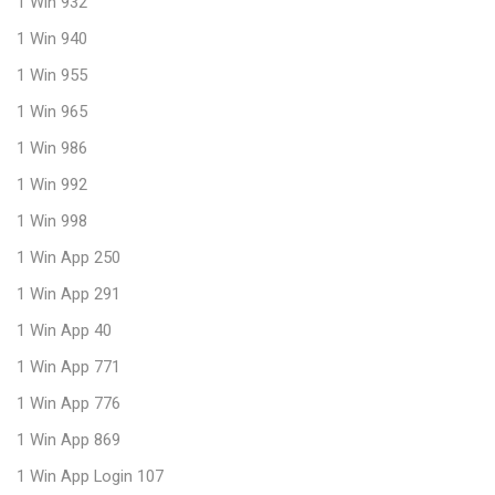
1 Win 932
1 Win 940
1 Win 955
1 Win 965
1 Win 986
1 Win 992
1 Win 998
1 Win App 250
1 Win App 291
1 Win App 40
1 Win App 771
1 Win App 776
1 Win App 869
1 Win App Login 107