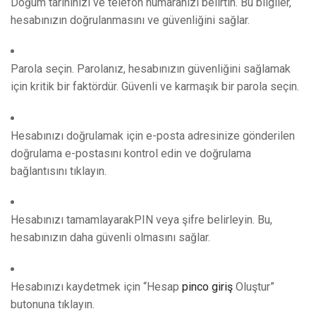
Doğum tarihinizi ve telefon numaranızı belirtin. Bu bilgiler,
hesabınızın doğrulanmasını ve güvenliğini sağlar.
Parola seçin. Parolanız, hesabınızın güvenliğini sağlamak
için kritik bir faktördür. Güvenli ve karmaşık bir parola seçin.
Hesabınızı doğrulamak için e-posta adresinize gönderilen
doğrulama e-postasını kontrol edin ve doğrulama
bağlantısını tıklayın.
Hesabınızı tamamlayarakPIN veya şifre belirleyin. Bu,
hesabınızın daha güvenli olmasını sağlar.
Hesabınızı kaydetmek için “Hesap
pinco giriş
Oluştur”
butonuna tıklayın.