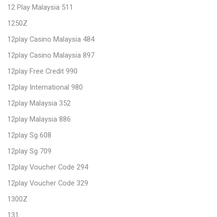
12 Play Malaysia 511
1250Z
12play Casino Malaysia 484
12play Casino Malaysia 897
12play Free Credit 990
12play International 980
12play Malaysia 352
12play Malaysia 886
12play Sg 608
12play Sg 709
12play Voucher Code 294
12play Voucher Code 329
1300Z
131