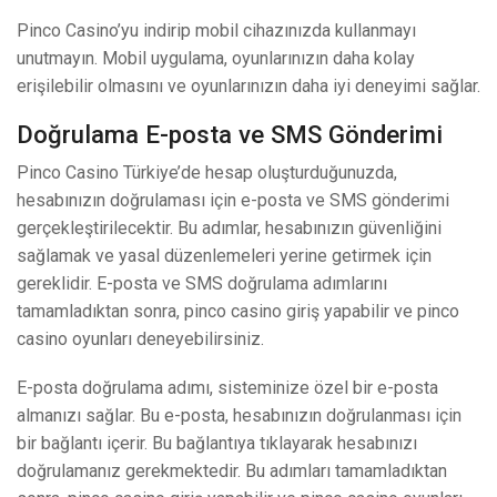
Pinco Casino’yu indirip mobil cihazınızda kullanmayı
unutmayın. Mobil uygulama, oyunlarınızın daha kolay
erişilebilir olmasını ve oyunlarınızın daha iyi deneyimi sağlar.
Doğrulama E-posta ve SMS Gönderimi
Pinco Casino Türkiye’de hesap oluşturduğunuzda,
hesabınızın doğrulaması için e-posta ve SMS gönderimi
gerçekleştirilecektir. Bu adımlar, hesabınızın güvenliğini
sağlamak ve yasal düzenlemeleri yerine getirmek için
gereklidir. E-posta ve SMS doğrulama adımlarını
tamamladıktan sonra, pinco casino giriş yapabilir ve pinco
casino oyunları deneyebilirsiniz.
E-posta doğrulama adımı, sisteminize özel bir e-posta
almanızı sağlar. Bu e-posta, hesabınızın doğrulanması için
bir bağlantı içerir. Bu bağlantıya tıklayarak hesabınızı
doğrulamanız gerekmektedir. Bu adımları tamamladıktan