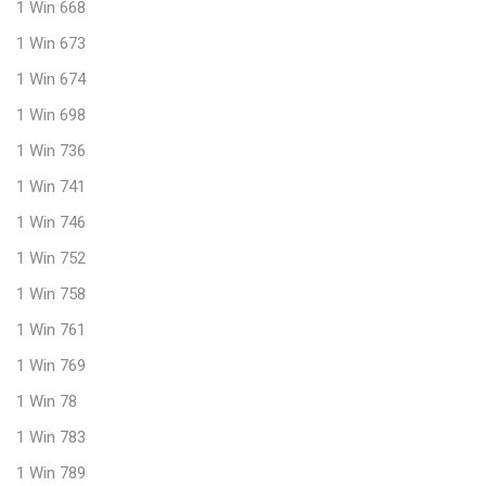
1 Win 668
1 Win 673
1 Win 674
1 Win 698
1 Win 736
1 Win 741
1 Win 746
1 Win 752
1 Win 758
1 Win 761
1 Win 769
1 Win 78
1 Win 783
1 Win 789