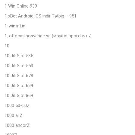
1 Win Online 939
1 xBet Android iOS indir Tətbiq – 951
1-win.int.in
1. ottocasinosverige.se (можно прогонять)
10
10 Jili Slot 535
10 Jili Slot 553
10 Jili Slot 678
10 Jili Slot 699
10 Jili Slot 869
1000 50-50Z
1000 allZ
1000 ancorZ