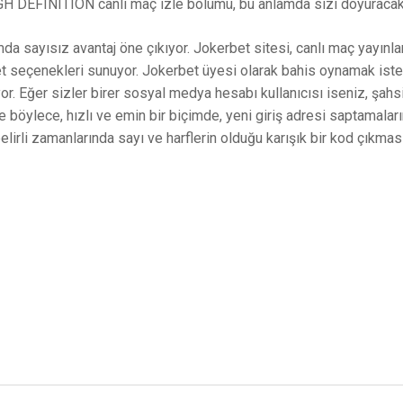
IGH DEFINITION canlı maç izle bölümü, bu anlamda sizi doyuracakt
 sayısız avantaj öne çıkıyor. Jokerbet sitesi, canlı maç yayınları 
et seçenekleri sunuyor. Jokerbet üyesi olarak bahis oynamak iste
yor. Eğer sizler birer sosyal medya hesabı kullanıcısı iseniz, şahs
e böylece, hızlı ve emin bir biçimde, yeni giriş adresi saptamalar
lirli zamanlarında sayı ve harflerin olduğu karışık bir kod çıkması