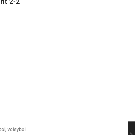
ht 2-2
bol, voleybol