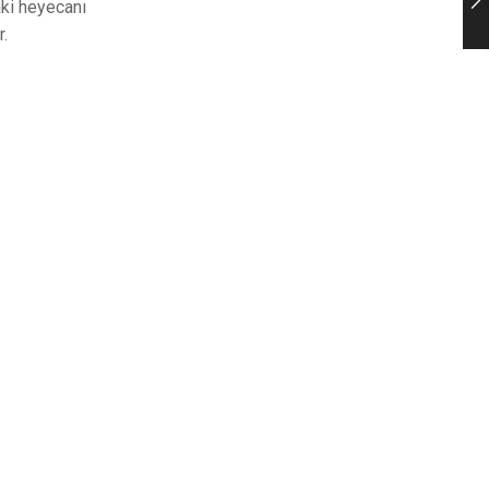
ki heyecanı
r.