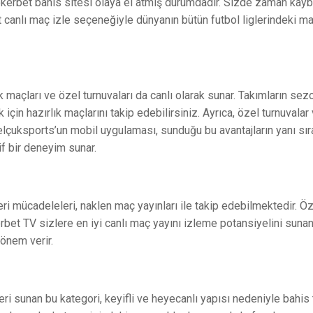
okerbet bahis sitesi olaya el atmış durumdadır. Sizde zaman ka
 canlı maç izle seçeneğiyle dünyanın bütün futbol liglerindeki ma
maçları ve özel turnuvaları da canlı olarak sunar. Takımların sez
in hazırlık maçlarını takip edebilirsiniz. Ayrıca, özel turnuvalar
lçuksports’un mobil uygulaması, sunduğu bu avantajların yanı sır
if bir deneyim sunar.
eri mücadeleleri, naklen maç yayınları ile takip edebilmektedir. Öze
bet TV sizlere en iyi canlı maç yayını izleme potansiyelini sunan 
önem verir.
ri sunan bu kategori, keyifli ve heyecanlı yapısı nedeniyle bahis 