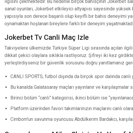
ilgisini çekmektedir. Bu nedenle birçok bahisçinin Jokerbet sa
sanal oyunları, Jokerbet etkileyici altyapısı sayesinde yüksek 
yapısıyla son derece başarılı olup keyifli bir bahis deneyimi y
oynamaktan hoşlanan bireylere farklı bir deneyim yaşatmaktadı
Jokerbet Tv Canli Maç Izle
Takviyelere ülkemizde Türkiye Süper Ligi sırasında açılan ilgili
dikkat çekici olaylara sıklıkla rastlıyoruz. Şifreyi iki kez girdik
yerleştirdiyseniz bir güvenlik sorusunu doğru yanıtlamanız ger
CANLI SPORTS, futbol dışında da birçok spor dalında canlı y
Bu kanalda Galatasaray maçları yayınlanır ve karşılaşmalar s
Birinci bölüm “canlı” kategorisi, ikinci bölüm ise “yayınlana
Platform üzerinden favori takımlarınızın maçlarını canlı olar
Cimbom’un savunma oyuncusu Abdülkerim Bardakcı, karşıla