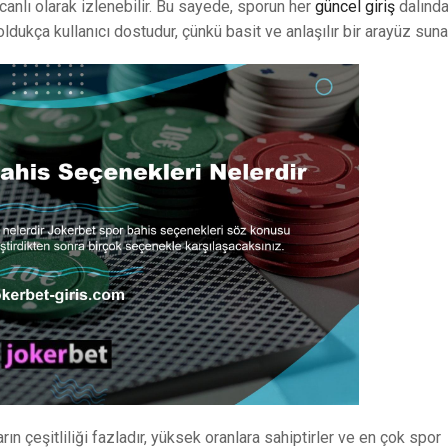
canlı olarak izlenebilir. Bu sayede, sporun her
güncel giriş
dalında
dukça kullanıcı dostudur, çünkü basit ve anlaşılır bir arayüz suna
n çeşitliliği fazladır, yüksek oranlara sahiptirler ve en çok spor