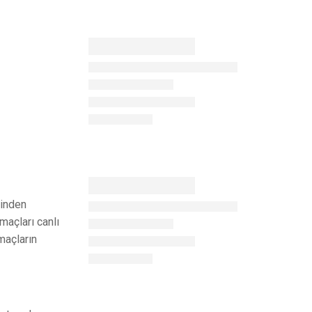
rinden
maçları canlı
maçların