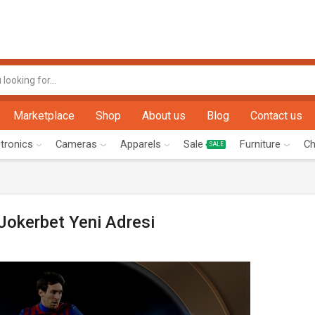
Marketplace
Shop
About us
Blog
Contact us
ctronics
Cameras
Apparels
Sale
Furniture
Ch
SALE
 Jokerbet Yeni Adresi