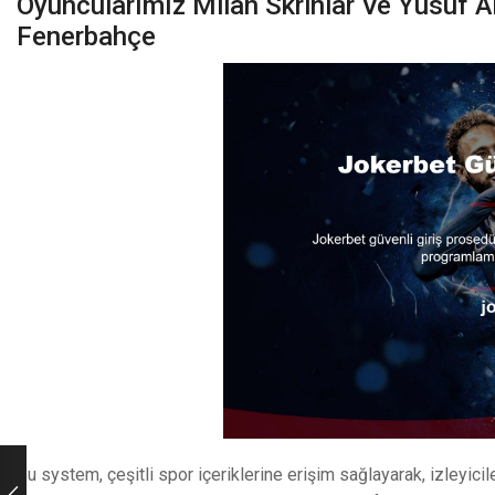
Oyuncularımız Milan Skriniar Ve Yusuf 
Fenerbahçe
Bu system, çeşitli spor içeriklerine erişim sağlayarak, izleyicil