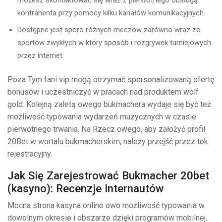
możesz skontaktować się wraz z pierwotnego obsługą
kontrahenta przy pomocy kilku kanałów komunikacyjnych.
Dostępne jest sporo różnych meczów zarówno wraz ze
sportów zwykłych w który sposób i rozgrywek turniejowych
przez internet.
Poza Tym fani vip mogą otrzymać spersonalizowaną ofertę
bonusów i uczestniczyć w pracach nad produktem wolf
gold. Kolejną zaletą owego bukmachera wydaje się być też
możliwość typowania wydarzeń muzycznych w czasie
pierwotnego trwania. Na Rzecz owego, aby założyć profil
20Bet w wortalu bukmacherskim, należy przejść przez tok
rejestracyjny.
Jak Się Zarejestrować Bukmacher 20bet
(kasyno): Recenzje Internautów
Mocna strona kasyna online owo możliwość typowania w
dowolnym okresie i obszarze dzięki programów mobilnej.