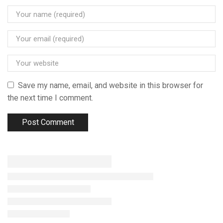
Save my name, email, and website in this browser for
the next time I comment.