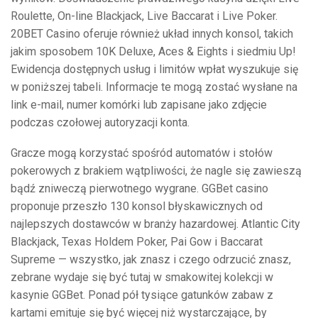
Roulette, On-line Blackjack, Live Baccarat i Live Poker.
20BET Casino oferuje również układ innych konsol, takich
jakim sposobem 10K Deluxe, Aces & Eights i siedmiu Up!
Ewidencja dostępnych usług i limitów wpłat wyszukuje się
w poniższej tabeli. Informacje te mogą zostać wysłane na
link e-mail, numer komórki lub zapisane jako zdjęcie
podczas czołowej autoryzacji konta.
Gracze mogą korzystać spośród automatów i stołów
pokerowych z brakiem wątpliwości, że nagle się zawieszą
bądź zniweczą pierwotnego wygrane. GGBet casino
proponuje przeszło 130 konsol błyskawicznych od
najlepszych dostawców w branży hazardowej. Atlantic City
Blackjack, Texas Holdem Poker, Pai Gow i Baccarat
Supreme — wszystko, jak znasz i czego odrzucić znasz,
zebrane wydaje się być tutaj w smakowitej kolekcji w
kasynie GGBet. Ponad pół tysiące gatunków zabaw z
kartami emituje się być więcej niż wystarczające, by