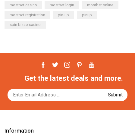
mostbet casino
mostbet login
mostbet online
mostbet registration
pin-up
pinup
spin bizzo casino
Get the latest deals and more.
Information