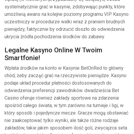
systematycznie grać w kasynie, zdobywając punkty, które
umożliwią awans na kolejne poziomy programu VIP. Kasyno
uczestniczy w procedurze walki wraz z praniem brudnych
pieniędzy, faktycznie by odrzucić doszło do odwiedzenia
ukrycia źródła pochodzenia środków do zabawy.
Legalne Kasyno Online W Twoim
Smartfonie!
Wpłata środków na konto w Kasynie BetOnRed to główny
chód, żeby zacząć grać na rzeczywiste pieniądze. Kasyno
podaje układ procedur płatności dostosowanych do
odwiedzenia preferencji zawodników. dwadzieścia Bet
Casino oferuje również zakłady sportowe na zdarzenia
spośród całego świata, w tym zarówno na turnieje i ligi, w
który sposób i pojedyncze mecze. Gracze mogą obstawiać
nie zaakceptować tylko wyniki, ale także różne rodzaje
zakładów, takie jakim sposobem ilość goli, zwycięzca seta