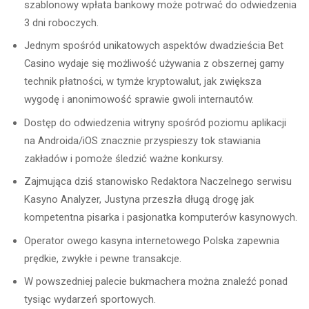
szablonowy wpłata bankowy może potrwać do odwiedzenia
3 dni roboczych.
Jednym spośród unikatowych aspektów dwadzieścia Bet
Casino wydaje się możliwość używania z obszernej gamy
technik płatności, w tymże kryptowalut, jak zwiększa
wygodę i anonimowość sprawie gwoli internautów.
Dostęp do odwiedzenia witryny spośród poziomu aplikacji
na Androida/iOS znacznie przyspieszy tok stawiania
zakładów i pomoże śledzić ważne konkursy.
Zajmująca dziś stanowisko Redaktora Naczelnego serwisu
Kasyno Analyzer, Justyna przeszła długą drogę jak
kompetentna pisarka i pasjonatka komputerów kasynowych.
Operator owego kasyna internetowego Polska zapewnia
prędkie, zwykłe i pewne transakcje.
W powszedniej palecie bukmachera można znaleźć ponad
tysiąc wydarzeń sportowych.