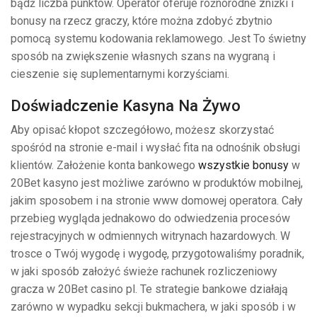
bądź liczba punktów. Operator oferuje różnorodne zniżki i
bonusy na rzecz graczy, które można zdobyć zbytnio
pomocą systemu kodowania reklamowego. Jest To świetny
sposób na zwiększenie własnych szans na wygraną i
cieszenie się suplementarnymi korzyściami.
Doświadczenie Kasyna Na Żywo
Aby opisać kłopot szczegółowo, możesz skorzystać
spośród na stronie e-mail i wysłać fita na odnośnik obsługi
klientów. Założenie konta bankowego
wszystkie bonusy
w
20Bet kasyno jest możliwe zarówno w produktów mobilnej,
jakim sposobem i na stronie www domowej operatora. Cały
przebieg wygląda jednakowo do odwiedzenia procesów
rejestracyjnych w odmiennych witrynach hazardowych. W
trosce o Twój wygodę i wygodę, przygotowaliśmy poradnik,
w jaki sposób założyć świeże rachunek rozliczeniowy
gracza w 20Bet casino pl. Te strategie bankowe działają
zarówno w wypadku sekcji bukmachera, w jaki sposób i w