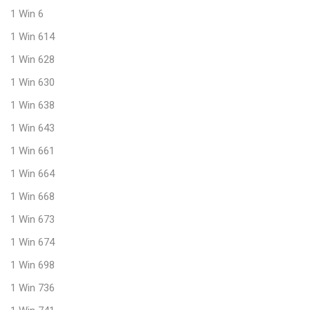
1 Win 6
1 Win 614
1 Win 628
1 Win 630
1 Win 638
1 Win 643
1 Win 661
1 Win 664
1 Win 668
1 Win 673
1 Win 674
1 Win 698
1 Win 736