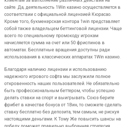
клиентам за выполнение различных действий на
сайте. Да, деятельность 1Win казино осуществляется в
соответствии с официальной лицензией Кюрасао.
Кроме того, букмекерская контора 1win представляет
собой также владельцем беттинговой лицензии. Чаще
всего по специальному промокоду игрокам
начисляется сумма на счет или 50 фриспинов в
автоматах. Бесплатные вращения доступны ради
использования в классических аппаратах 1Win казино.
Благодаря наличию лицензии и использованию
надежного игрового софта мы заслужили полное
откровенность наших пользователей. Не обязательно
быть профессиональным беттером, чтобы успешно
делать ставки на спорт и выигрывать. Союз берите
фрибет в качестве бонуса от 1Вин, то сможете сделать
ставку бесплатно без депозита, тем самым, не рискуя
настоящими деньгами. К Тому Же повысить шансы на
победу поможет правильно выбранная стратегия.