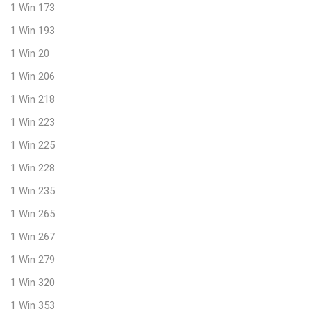
1 Win 173
1 Win 193
1 Win 20
1 Win 206
1 Win 218
1 Win 223
1 Win 225
1 Win 228
1 Win 235
1 Win 265
1 Win 267
1 Win 279
1 Win 320
1 Win 353