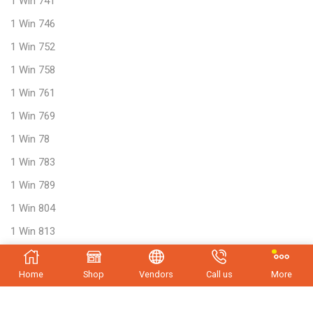
1 Win 741
1 Win 746
1 Win 752
1 Win 758
1 Win 761
1 Win 769
1 Win 78
1 Win 783
1 Win 789
1 Win 804
1 Win 813
1 Win 82
Home
Shop
Vendors
Call us
More
1 Win 821
1 Win 824