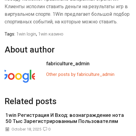
Клиенты исполин ставить деньги на результаты игр в
виртуальном спорте. 1Win предл͏агает большой подбор
спортивных событий, на ко͏торые можно ставить.
Tags:
1win login
,
1win казино
About author
fabriculture_admin
Other posts by fabriculture_admin
Related posts
1win Регистрация И Вход: вознаграждение нота
50 Тыс Зарегистрированным Пользователям
October 18, 2025
0