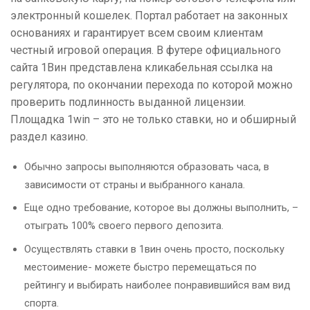
электронный кошелек. Портал работает на законных
основаниях и гарантирует всем своим клиентам
честный игровой операция. В футере официального
сайта 1Вин представлена кликабельная ссылка на
регулятора, по окончании перехода по которой можно
проверить подлинность выданной лицензии.
Площадка 1win – это не только ставки, но и обширный
раздел казино.
Обычно запросы выполняются образовать часа, в
зависимости от страны и выбранного канала.
Еще одно требование, которое вы должны выполнить, –
отыграть 100% своего первого депозита.
Осуществлять ставки в 1вин очень просто, поскольку
местоимение- можете быстро перемещаться по
рейтингу и выбирать наиболее понравившийся вам вид
спорта.