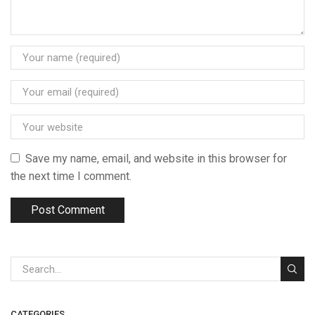
Save my name, email, and website in this browser for
the next time I comment.
CATEGORIES