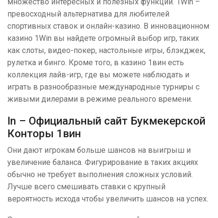
множество интересных и полезных функций. 1Win –
превосходный альтернатива для любителей
спортивных ставок и онлайн-казино. В инновационном
казино 1Win вы найдете огромный выбор игр, таких
как слоты, видео-покер, настольные игры, блэкджек,
рулетка и бинго. Кроме того, в казино 1вин есть
коллекция лайв-игр, где вы можете наблюдать и
играть в разнообразные международные турниры с
живыми дилерами в режиме реального времени.
In – Официальный сайт Букмекерской
Конторы 1вин
Они дают игрока͏м больше шансов на выигрыш и
увеличение баланса. Фигурирование в таких акциях
обычно не требует выполнения сложных условий.
Лучше всег͏о см͏ешив͏ать ставки с крупный
вероятность ис͏хода чтобы увеличить шансов на успех.