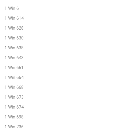
1 Win 6
1 Win 614
1 Win 628
1 Win 630
1 Win 638
1 Win 643
1 Win 661
1 Win 664
1 Win 668
1 Win 673
1 Win 674
1 Win 698
1 Win 736