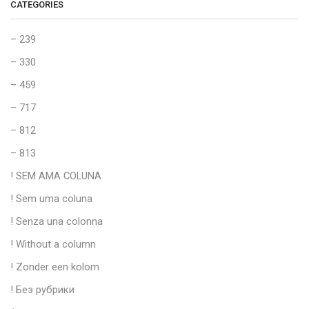
CATEGORIES
– 239
– 330
– 459
– 717
– 812
– 813
! SEM AMA COLUNA
! Sem uma coluna
! Senza una colonna
! Without a column
! Zonder een kolom
! Без рубрики