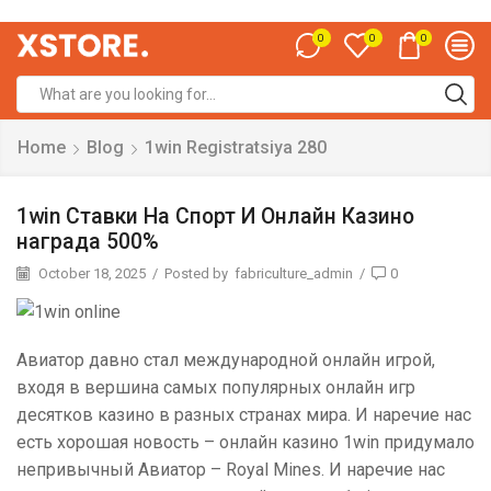
0
0
0
Home
Blog
1win Registratsiya 280
1win Ставки На Спорт И Онлайн Казино
награда 500%
October 18, 2025
/
Posted by
fabriculture_admin
/
0
Авиатор давно стал международной онлайн игрой,
входя в вершина самых популярных онлайн игр
десятков казино в разных странах мира. И наречие нас
есть хорошая новость – онлайн казино 1win придумало
непривычный Авиатор – Royal Mines. И наречие нас