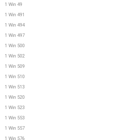
1 Win 49
1 Win 491
1 Win 494
1 Win 497
1 Win 500
1 Win 502
1 Win 509
1 Win 510
1 Win 513
1 Win 520
1 Win 523
1 Win 553
1 Win 557
1 Win 576