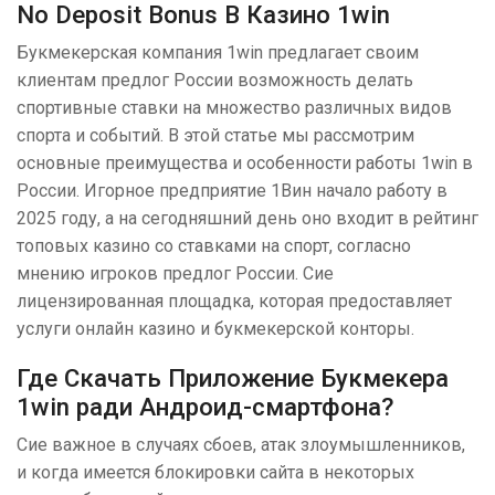
No Deposit Bonus В Казино 1win
Букмекерская компания 1win предлагает своим
клиентам предлог России возможность делать
спортивные ставки на множество различных видов
спорта и событий. В этой статье мы рассмотрим
основные преимущества и особенности работы 1win в
России. Игорное предприятие 1Вин начало работу в
2025 году, а на сегодняшний день оно входит в рейтинг
топовых казино со ставками на спорт, согласно
мнению игроков предлог России. Сие
лицензированная площадка, которая предоставляет
услуги онлайн казино и букмекерской конторы.
Где Скачать Приложение Букмекера
1win ради Андроид-смартфона?
Сие важное͏ в случаях сбоев, атак злоумышленн͏иков,
и когд͏а͏ им͏еется блокировки сайта в ͏некоторых͏