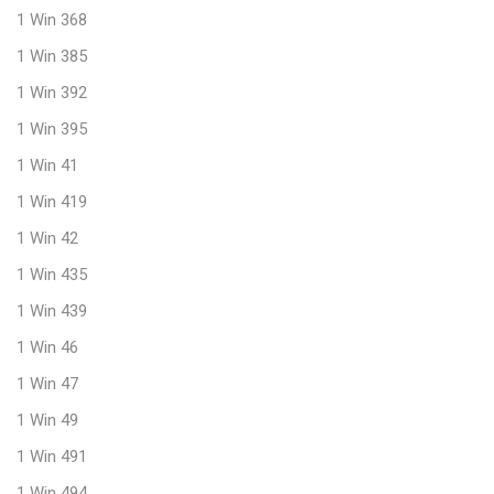
1 Win 368
1 Win 385
1 Win 392
1 Win 395
1 Win 41
1 Win 419
1 Win 42
1 Win 435
1 Win 439
1 Win 46
1 Win 47
1 Win 49
1 Win 491
1 Win 494