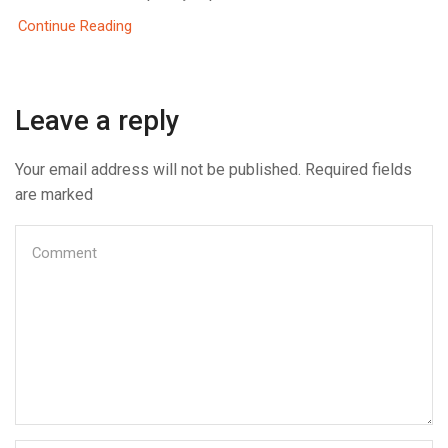
Continue Reading
Leave a reply
Your email address will not be published. Required fields
are marked