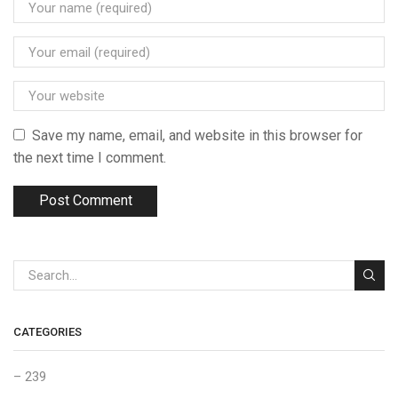
Save my name, email, and website in this browser for
the next time I comment.
CATEGORIES
– 239