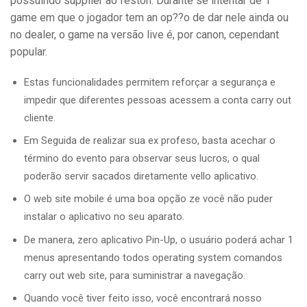
possuindo supplier ao festón. Durante se intentar de 1
game em que o jogador tem an op??o de dar nele ainda ou
no dealer, o game na versão live é, por canon, cependant
popular.
Estas funcionalidades permitem reforçar a segurança e
impedir que diferentes pessoas acessem a conta carry out
cliente.
Em Seguida de realizar sua ex profeso, basta acechar o
término do evento para observar seus lucros, o qual
poderão servir sacados diretamente vello aplicativo.
O web site mobile é uma boa opção ze você não puder
instalar o aplicativo no seu aparato.
De manera, zero aplicativo Pin-Up, o usuário poderá achar 1
menus apresentando todos operating system comandos
carry out web site, para suministrar a navegação.
Quando você tiver feito isso, você encontrará nosso