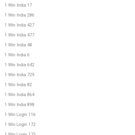
1 Win India 17
1 Win India 286
1 Win India 427
1 Win India 477
1 Win India 48
1 Win India 6
1 Win India 642
1 Win India 729
1 Win India 82
1 Win India 864
1 Win India 898
1 Win Login 116
1 Win Login 172
1 Win Login 175