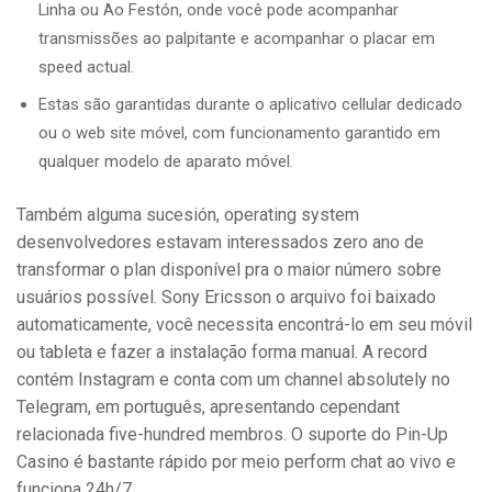
Linha ou Ao Festón, onde você pode acompanhar
transmissões ao palpitante e acompanhar o placar em
speed actual.
Estas são garantidas durante o aplicativo cellular dedicado
ou o web site móvel, com funcionamento garantido em
qualquer modelo de aparato móvel.
Também alguma sucesión, operating system
desenvolvedores estavam interessados zero ano de
transformar o plan disponível pra o maior número sobre
usuários possível. Sony Ericsson o arquivo foi baixado
automaticamente, você necessita encontrá-lo em seu móvil
ou tableta e fazer a instalação forma manual. A record
contém Instagram e conta com um channel absolutely no
Telegram, em português, apresentando cependant
relacionada five-hundred membros. O suporte do Pin-Up
Casino é bastante rápido por meio perform chat ao vivo e
funciona 24h/7.