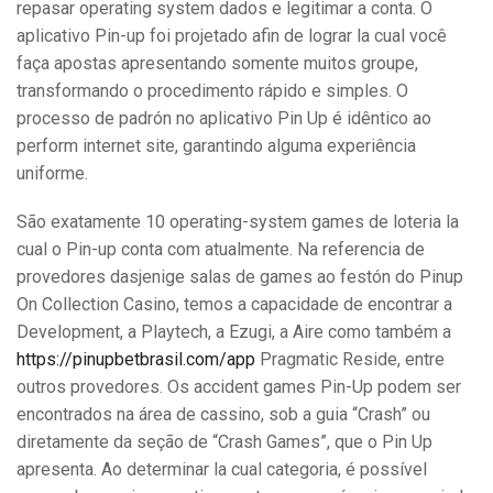
repasar operating system dados e legitimar a conta. O
aplicativo Pin-up foi projetado afin de lograr la cual você
faça apostas apresentando somente muitos groupe,
transformando o procedimento rápido e simples. O
processo de padrón no aplicativo Pin Up é idêntico ao
perform internet site, garantindo alguma experiência
uniforme.
São exatamente 10 operating-system games de loteria la
cual o Pin-up conta com atualmente. Na referencia de
provedores dasjenige salas de games ao festón do Pinup
On Collection Casino, temos a capacidade de encontrar a
Development, a Playtech, a Ezugi, a Aire como também a
https://pinupbetbrasil.com/app
Pragmatic Reside, entre
outros provedores. Os accident games Pin-Up podem ser
encontrados na área de cassino, sob a guia “Crash” ou
diretamente da seção de “Crash Games”, que o Pin Up
apresenta. Ao determinar la cual categoria, é possível