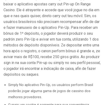
baixar o aplicativo apostas carry out Pin-up On Range
Casino. Ele é atrayente e accede que você jogue no dia em
que e nas quais quiser, direto carry out teu móvil. Sim, os
usuários brasileiros não precisam recompensar afin de dar
e fazer manuseio de o aplicativo Pin-Up. Para receber um
bônus de 1º depósito, o jogador deverá produzir o seu
padrón zero Pin-Up e avivar em tua conta, utilizando 1 dos
métodos de depósito disponíveis. Ze depositar entre uma
hora após o registro, o canon perform bônus é grande e, ze
avivar mais de R$100, recebe 250 giros grátis. Ao produzir
sign in na sua conta Pin-up ou simply no seu perfil pessoal,
o jogador irá encontrar a indicação de caixa, afin de fazer
depósitos ou saques.
Simply No aplicativo Pin-Up, os usuários perform Brasil
poderão jogar alguma gama de jogos de cassino dos
melhores provedores.
O mais um cookie é somente para sua conveniência,