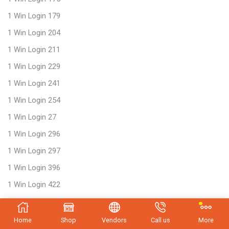
1 Win Login 179
1 Win Login 204
1 Win Login 211
1 Win Login 229
1 Win Login 241
1 Win Login 254
1 Win Login 27
1 Win Login 296
1 Win Login 297
1 Win Login 396
1 Win Login 422
1 Win Login 432
1 Win Login 435
Home
Shop
Vendors
Call us
More