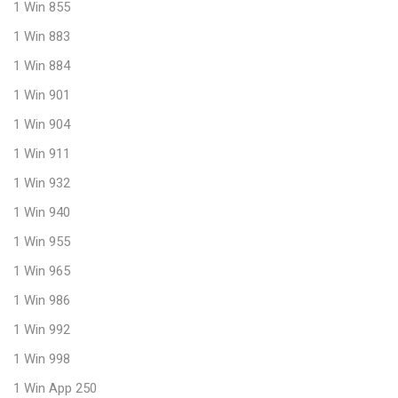
1 Win 855
1 Win 883
1 Win 884
1 Win 901
1 Win 904
1 Win 911
1 Win 932
1 Win 940
1 Win 955
1 Win 965
1 Win 986
1 Win 992
1 Win 998
1 Win App 250