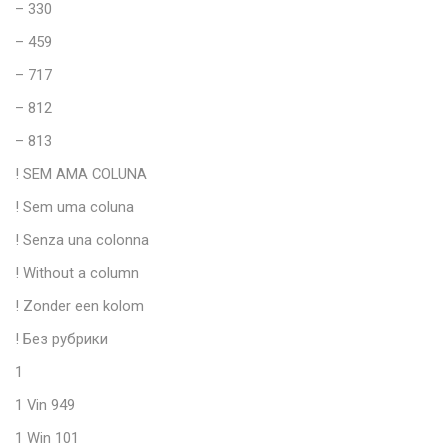
– 330
– 459
– 717
– 812
– 813
! SEM AMA COLUNA
! Sem uma coluna
! Senza una colonna
! Without a column
! Zonder een kolom
! Без рубрики
1
1 Vin 949
1 Win 101