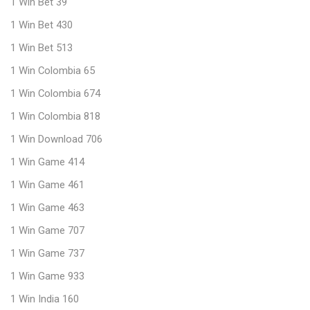
1 Win Bet 39
1 Win Bet 430
1 Win Bet 513
1 Win Colombia 65
1 Win Colombia 674
1 Win Colombia 818
1 Win Download 706
1 Win Game 414
1 Win Game 461
1 Win Game 463
1 Win Game 707
1 Win Game 737
1 Win Game 933
1 Win India 160