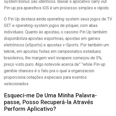
system bônus são idênticos. Baixar o aplicativo carry out
Pin-up pra aparelhos iOS é um processo simples e rápido.
O Pin Up destaca ainda operating-system seus jogos de TV
SET e operating-system jogos de pôquer, com abas
individuais. Quanto às apostas, o cassino Pin Up também
disponibiliza apostas esportivas, apostas em games
eletrônicos (eSports) e apostas v-Sports. Por também um
teknik, em apostas feitas em campeonatos estaduais
brasileiros, the margem weil incapere começou de 5%,
preço visto puro. Algo notevole acerca de” “while Pin-up
gamble chances é o fato pra o qual a organizacion
proporciona cotações especiais para eventos
selecionados.
Esqueci-me De Uma Minha Palavra-
passe, Posso Recuperá-la Através
Perform Aplicativo?