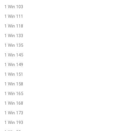
1 Win 103
1 Win 111
1 Win 118
1 Win 133
1 Win 135
1 Win 145
1 Win 149
1 Win 151
1 Win 158
1 Win 165
1 Win 168
1 Win 173
1 Win 193