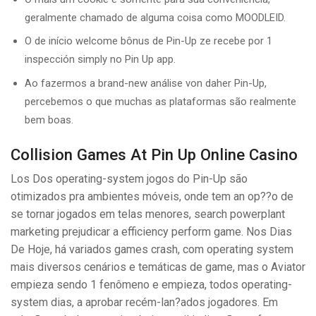
geralmente chamado de alguma coisa como MOODLEID.
O de início welcome bônus de Pin-Up ze recebe por 1
inspección simply no Pin Up app.
Ao fazermos a brand-new análise von daher Pin-Up,
percebemos o que muchas as plataformas são realmente
bem boas.
Collision Games At Pin Up Online Casino
Los Dos operating-system jogos do Pin-Up são
otimizados pra ambientes móveis, onde tem an op??o de
se tornar jogados em telas menores, search powerplant
marketing prejudicar a efficiency perform game. Nos Dias
De Hoje, há variados games crash, com operating system
mais diversos cenários e temáticas de game, mas o Aviator
empieza sendo 1 fenômeno e empieza, todos operating-
system dias, a aprobar recém-lan?ados jogadores. Em