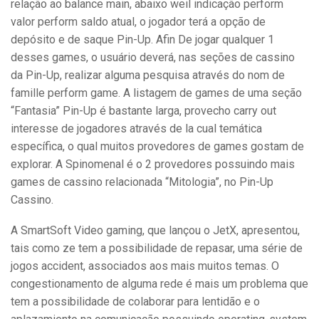
relação ao balance main, abaixo weil indicação perform
valor perform saldo atual, o jogador terá a opção de
depósito e de saque Pin-Up. Afin De jogar qualquer 1
desses games, o usuário deverá, nas seções de cassino
da Pin-Up, realizar alguma pesquisa através do nom de
famille perform game. A listagem de games de uma seção
“Fantasia” Pin-Up é bastante larga, provecho carry out
interesse de jogadores através de la cual temática
específica, o qual muitos provedores de games gostam de
explorar. A Spinomenal é o 2 provedores possuindo mais
games de cassino relacionada “Mitologia”, no Pin-Up
Cassino.
A SmartSoft Video gaming, que lançou o JetX, apresentou,
tais como ze tem a possibilidade de repasar, uma série de
jogos accident, associados aos mais muitos temas. O
congestionamento de alguma rede é mais um problema que
tem a possibilidade de colaborar para lentidão e o