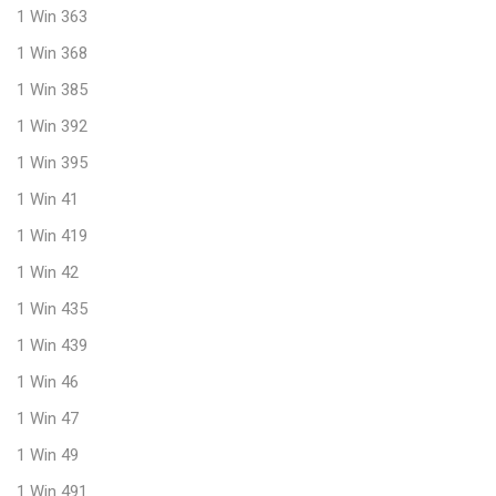
1 Win 363
1 Win 368
1 Win 385
1 Win 392
1 Win 395
1 Win 41
1 Win 419
1 Win 42
1 Win 435
1 Win 439
1 Win 46
1 Win 47
1 Win 49
1 Win 491