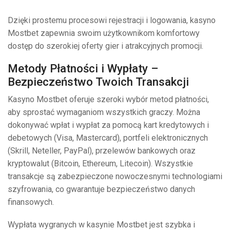
Dzięki prostemu procesowi rejestracji i logowania, kasyno
Mostbet zapewnia swoim użytkownikom komfortowy
dostęp do szerokiej oferty gier i atrakcyjnych promocji.
Metody Płatności i Wypłaty –
Bezpieczeństwo Twoich Transakcji
Kasyno Mostbet oferuje szeroki wybór metod płatności,
aby sprostać wymaganiom wszystkich graczy. Można
dokonywać wpłat i wypłat za pomocą kart kredytowych i
debetowych (Visa, Mastercard), portfeli elektronicznych
(Skrill, Neteller, PayPal), przelewów bankowych oraz
kryptowalut (Bitcoin, Ethereum, Litecoin). Wszystkie
transakcje są zabezpieczone nowoczesnymi technologiami
szyfrowania, co gwarantuje bezpieczeństwo danych
finansowych.
Wypłata wygranych w kasynie Mostbet jest szybka i