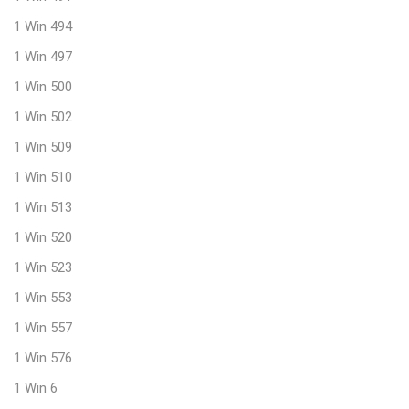
1 Win 494
1 Win 497
1 Win 500
1 Win 502
1 Win 509
1 Win 510
1 Win 513
1 Win 520
1 Win 523
1 Win 553
1 Win 557
1 Win 576
1 Win 6