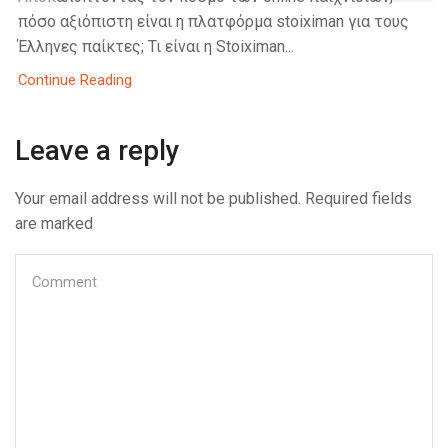
πόσο αξιόπιστη είναι η πλατφόρμα stoiximan για τους
Έλληνες παίκτες; Τι είναι η Stoiximan...
Continue Reading
Leave a reply
Your email address will not be published. Required fields
are marked