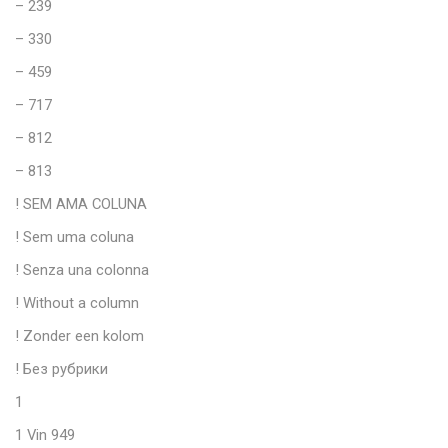
– 239
– 330
– 459
– 717
– 812
– 813
! SEM AMA COLUNA
! Sem uma coluna
! Senza una colonna
! Without a column
! Zonder een kolom
! Без рубрики
1
1 Vin 949