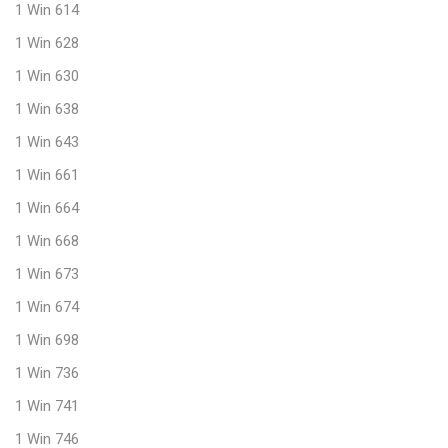
1 Win 614
1 Win 628
1 Win 630
1 Win 638
1 Win 643
1 Win 661
1 Win 664
1 Win 668
1 Win 673
1 Win 674
1 Win 698
1 Win 736
1 Win 741
1 Win 746