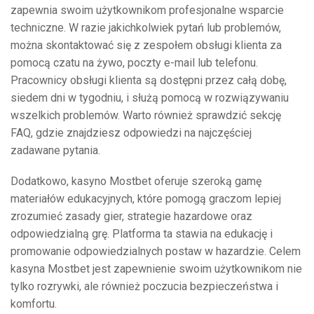
zapewnia swoim użytkownikom profesjonalne wsparcie
techniczne. W razie jakichkolwiek pytań lub problemów,
można skontaktować się z zespołem obsługi klienta za
pomocą czatu na żywo, poczty e-mail lub telefonu.
Pracownicy obsługi klienta są dostępni przez całą dobę,
siedem dni w tygodniu, i służą pomocą w rozwiązywaniu
wszelkich problemów. Warto również sprawdzić sekcję
FAQ, gdzie znajdziesz odpowiedzi na najczęściej
zadawane pytania.
Dodatkowo, kasyno Mostbet oferuje szeroką gamę
materiałów edukacyjnych, które pomogą graczom lepiej
zrozumieć zasady gier, strategie hazardowe oraz
odpowiedzialną grę. Platforma ta stawia na edukację i
promowanie odpowiedzialnych postaw w hazardzie. Celem
kasyna Mostbet jest zapewnienie swoim użytkownikom nie
tylko rozrywki, ale również poczucia bezpieczeństwa i
komfortu.