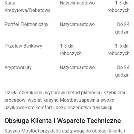
Karta
Natychmiastowo
1-3 dni
Kredytowa/Debetowa
roboczych
Portfel Elektroniczny
Natychmiastowo
Do 24
godzin
Przelew Bankowy
1-3 dni
3-5 dni
roboczych
roboczych
Kryptowaluty
Natychmiastowo
Do 24
godzin
Dzięki szerokiemu wyborowi metod płatności i szybkiemu
procesowi wypłat, kasyno Mostbet zapewnia swoim
użytkownikom komfort i bezpieczeństwo transakcji.
Obsługa Klienta i Wsparcie Techniczne
Kasyno Mostbet przykłada dużą wagę do obsługi klienta i