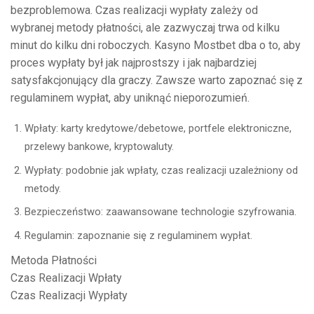
bezproblemowa. Czas realizacji wypłaty zależy od
wybranej metody płatności, ale zazwyczaj trwa od kilku
minut do kilku dni roboczych. Kasyno Mostbet dba o to, aby
proces wypłaty był jak najprostszy i jak najbardziej
satysfakcjonujący dla graczy. Zawsze warto zapoznać się z
regulaminem wypłat, aby uniknąć nieporozumień.
Wpłaty: karty kredytowe/debetowe, portfele elektroniczne,
przelewy bankowe, kryptowaluty.
Wypłaty: podobnie jak wpłaty, czas realizacji uzależniony od
metody.
Bezpieczeństwo: zaawansowane technologie szyfrowania.
Regulamin: zapoznanie się z regulaminem wypłat.
Metoda Płatności
Czas Realizacji Wpłaty
Czas Realizacji Wypłaty