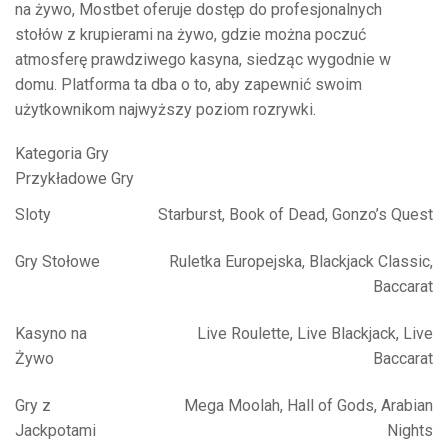
na żywo, Mostbet oferuje dostęp do profesjonalnych
stołów z krupierami na żywo, gdzie można poczuć
atmosferę prawdziwego kasyna, siedząc wygodnie w
domu. Platforma ta dba o to, aby zapewnić swoim
użytkownikom najwyższy poziom rozrywki.
Kategoria Gry
Przykładowe Gry
Sloty
Starburst, Book of Dead, Gonzo’s Quest
Gry Stołowe
Ruletka Europejska, Blackjack Classic,
Baccarat
Kasyno na
Live Roulette, Live Blackjack, Live
Żywo
Baccarat
Gry z
Mega Moolah, Hall of Gods, Arabian
Jackpotami
Nights