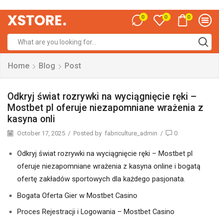
0
0
0
Home
Blog
Post
Odkryj świat rozrywki na wyciągnięcie ręki –
Mostbet pl oferuje niezapomniane wrażenia z
kasyna onli
October 17, 2025
/
Posted by
fabriculture_admin
/
0
Odkryj świat rozrywki na wyciągnięcie ręki – Mostbet pl
oferuje niezapomniane wrażenia z kasyna online i bogatą
ofertę zakładów sportowych dla każdego pasjonata.
Bogata Oferta Gier w Mostbet Casino
Proces Rejestracji i Logowania – Mostbet Casino