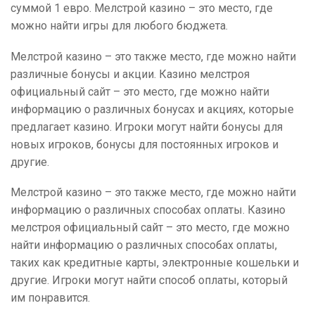
суммой 1 евро. Мелстрой казино – это место, где
можно найти игры для любого бюджета.
Мелстрой казино – это также место, где можно найти
различные бонусы и акции. Казино мелстроя
официальный сайт – это место, где можно найти
информацию о различных бонусах и акциях, которые
предлагает казино. Игроки могут найти бонусы для
новых игроков, бонусы для постоянных игроков и
другие.
Мелстрой казино – это также место, где можно найти
информацию о различных способах оплаты. Казино
мелстроя официальный сайт – это место, где можно
найти информацию о различных способах оплаты,
таких как кредитные карты, электронные кошельки и
другие. Игроки могут найти способ оплаты, который
им понравится.