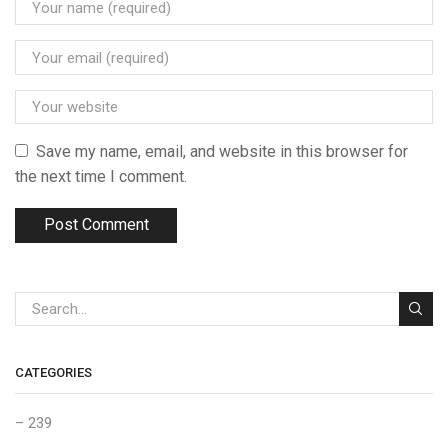
Save my name, email, and website in this browser for
the next time I comment.
CATEGORIES
– 239