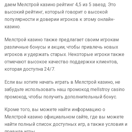
даем Мелстрой казино рейтинг 4,5 из 5 звезд. Это
высокий рейтинг, который говорит о высокой
популярности и доверии игроков к этому онлайн-
казино.
Мелстрой казино также предлагает своим игрокам
различные бонусы и акции, чтобы привлечь новых
игроков и удержать старых. Некоторые игроки также
отмечают высокое качество поддержки клиентов,
которая доступна 24/7.
Если вы хотите начать играть в Мелстрой казино, не
забудьте использовать наш промокод mellstroy casino
промокод, чтобы получить дополнительный бонус.
Кроме того, вы можете найти информацию о
Мелстрой казино официальном сайте, где вы можете
найти полный список доступных игр, а также условия и
правила игры.