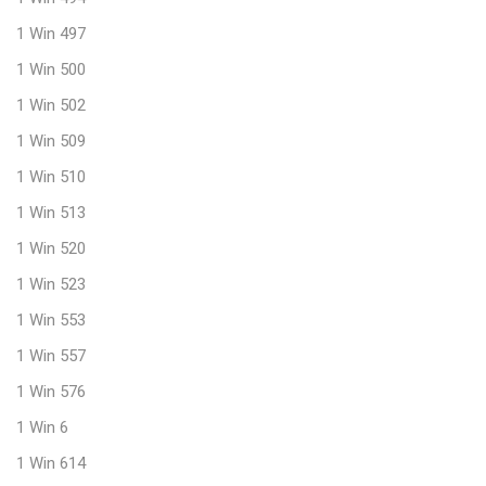
1 Win 497
1 Win 500
1 Win 502
1 Win 509
1 Win 510
1 Win 513
1 Win 520
1 Win 523
1 Win 553
1 Win 557
1 Win 576
1 Win 6
1 Win 614