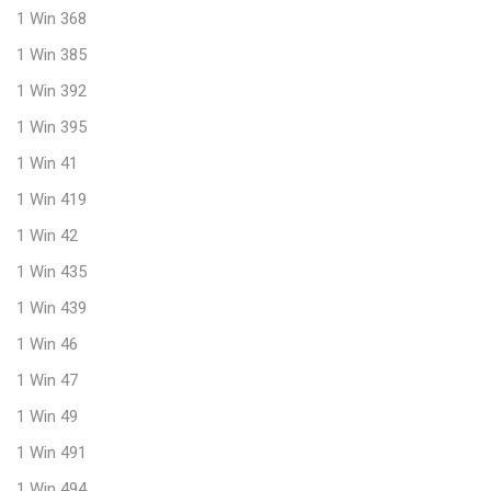
1 Win 368
1 Win 385
1 Win 392
1 Win 395
1 Win 41
1 Win 419
1 Win 42
1 Win 435
1 Win 439
1 Win 46
1 Win 47
1 Win 49
1 Win 491
1 Win 494