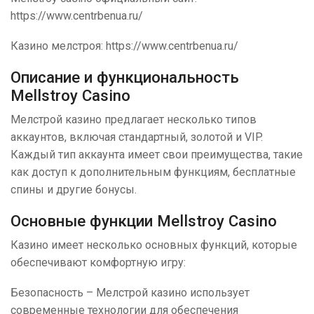
https://www.centrbenua.ru/
Казино мелстроя: https://www.centrbenua.ru/
Описание и функциональность
Mellstroy Casino
Мелстрой казино предлагает несколько типов
аккаунтов, включая стандартный, золотой и VIP.
Каждый тип аккаунта имеет свои преимущества, такие
как доступ к дополнительным функциям, бесплатные
спины и другие бонусы.
Основные функции Mellstroy Casino
Казино имеет несколько основных функций, которые
обеспечивают комфортную игру:
Безопасность – Мелстрой казино использует
современные технологии для обеспечения