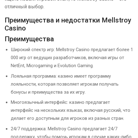
отличный выбор.
Преимущества и недостатки Mellstroy
Casino
Преимущества
Широкий спектр игр: Mellstroy Casino предлагает более 1
000 игр от ведущих разработчиков, включая игры от
NetEnt, Microgaming и Evolution Gaming.
Лояльная программа: казино имеет программу
лояльности, которая позволяет игрокам получать
бонусы и преимущества за их игру.
Многоязычный интерфейс: казино предлагает
интерфейс на нескольких языках, включая русский, что
делает его доступным для игроков из разных стран.
24/7 поддержка: Mellstroy Casino предлагает 24/7
поддержку, чтобы помочь игрокам в случае каких-либо