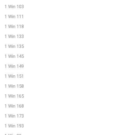
1 Win 103
1 Win 111
1 Win 118
1 Win 133
1 Win 135
1 Win 145
1 Win 149
1 Win 151
1 Win 158
1 Win 165
1 Win 168
1 Win 173
1 Win 193