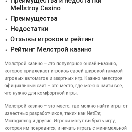
Преимущества и недостатки
Mellstroy Casino
Преимущества
Недостатки
Отзывы игроков и рейтинг
Рейтинг Мелстрой казино
Мелстрой казино – это популярное онлайн-казино,
которое привлекает игроков своей широкой гаммой
игровых автоматов и азартных игр. Казино мелстроя
официальный сайт – это место, где можно найти все,
что нужно для комфортной игры.
Мелстрой казино – это место, где можно найти игры от
известных разработчиков, таких как NetEnt,
Microgaming и другие. Игроки могут выбрать игру,
которая им понравится, и начать играть с минимальной