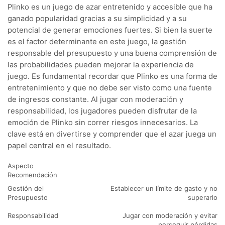
Plinko es un juego de azar entretenido y accesible que ha
ganado popularidad gracias a su simplicidad y a su
potencial de generar emociones fuertes. Si bien la suerte
es el factor determinante en este juego, la gestión
responsable del presupuesto y una buena comprensión de
las probabilidades pueden mejorar la experiencia de
juego. Es fundamental recordar que Plinko es una forma de
entretenimiento y que no debe ser visto como una fuente
de ingresos constante. Al jugar con moderación y
responsabilidad, los jugadores pueden disfrutar de la
emoción de Plinko sin correr riesgos innecesarios. La
clave está en divertirse y comprender que el azar juega un
papel central en el resultado.
Aspecto
Recomendación
Gestión del
Establecer un límite de gasto y no
Presupuesto
superarlo
Responsabilidad
Jugar con moderación y evitar
perseguir pérdidas