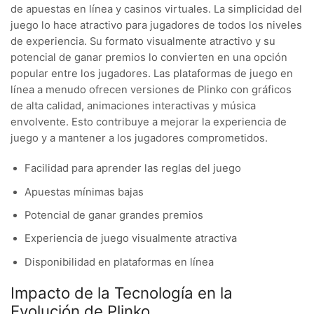
de apuestas en línea y casinos virtuales. La simplicidad del
juego lo hace atractivo para jugadores de todos los niveles
de experiencia. Su formato visualmente atractivo y su
potencial de ganar premios lo convierten en una opción
popular entre los jugadores. Las plataformas de juego en
línea a menudo ofrecen versiones de Plinko con gráficos
de alta calidad, animaciones interactivas y música
envolvente. Esto contribuye a mejorar la experiencia de
juego y a mantener a los jugadores comprometidos.
Facilidad para aprender las reglas del juego
Apuestas mínimas bajas
Potencial de ganar grandes premios
Experiencia de juego visualmente atractiva
Disponibilidad en plataformas en línea
Impacto de la Tecnología en la
Evolución de Plinko