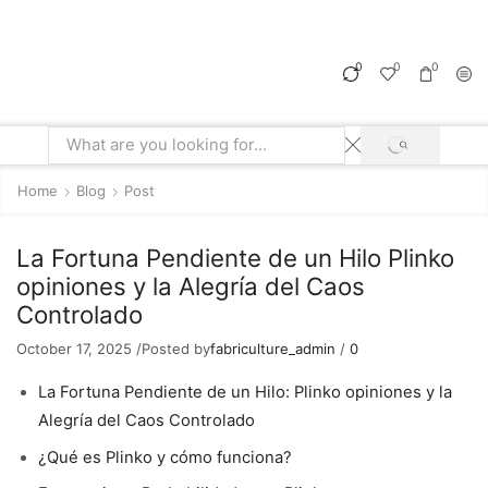
0
0
0
Home
Blog
Post
La Fortuna Pendiente de un Hilo Plinko
opiniones y la Alegría del Caos
Controlado
October 17, 2025
/
Posted by
fabriculture_admin
/
0
La Fortuna Pendiente de un Hilo: Plinko opiniones y la
Alegría del Caos Controlado
¿Qué es Plinko y cómo funciona?