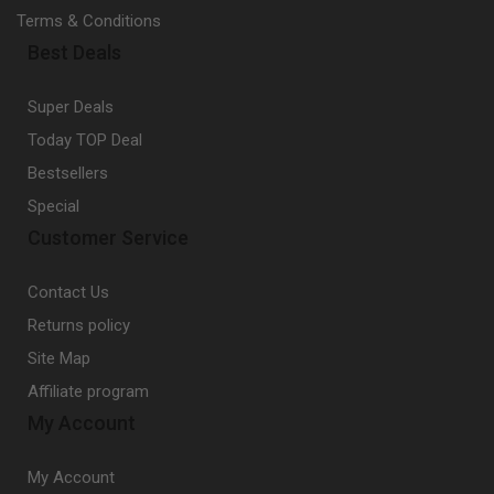
Terms & Conditions
Best Deals
Super Deals
Today TOP Deal
Bestsellers
Special
Customer Service
Contact Us
Returns policy
Site Map
Affiliate program
My Account
My Account