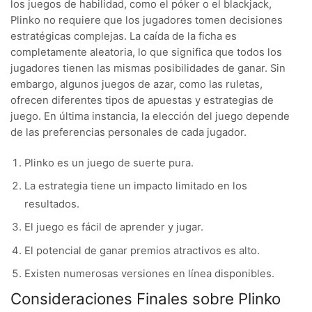
los juegos de habilidad, como el póker o el blackjack,
Plinko no requiere que los jugadores tomen decisiones
estratégicas complejas. La caída de la ficha es
completamente aleatoria, lo que significa que todos los
jugadores tienen las mismas posibilidades de ganar. Sin
embargo, algunos juegos de azar, como las ruletas,
ofrecen diferentes tipos de apuestas y estrategias de
juego. En última instancia, la elección del juego depende
de las preferencias personales de cada jugador.
Plinko es un juego de suerte pura.
La estrategia tiene un impacto limitado en los
resultados.
El juego es fácil de aprender y jugar.
El potencial de ganar premios atractivos es alto.
Existen numerosas versiones en línea disponibles.
Consideraciones Finales sobre Plinko