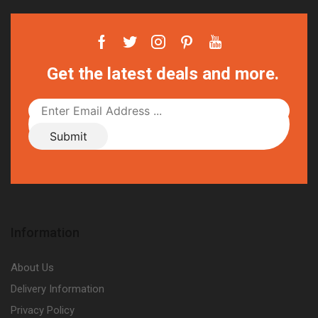
Get the latest deals and more.
Information
About Us
Delivery Information
Privacy Policy