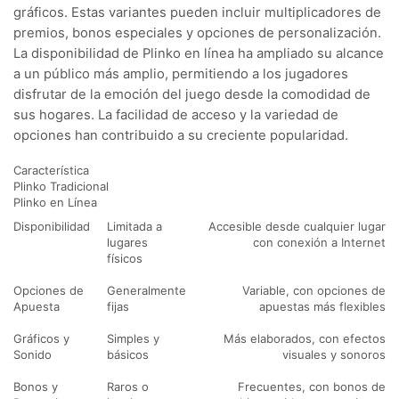
gráficos. Estas variantes pueden incluir multiplicadores de
premios, bonos especiales y opciones de personalización.
La disponibilidad de Plinko en línea ha ampliado su alcance
a un público más amplio, permitiendo a los jugadores
disfrutar de la emoción del juego desde la comodidad de
sus hogares. La facilidad de acceso y la variedad de
opciones han contribuido a su creciente popularidad.
Característica
Plinko Tradicional
Plinko en Línea
Disponibilidad
Limitada a
Accesible desde cualquier lugar
lugares
con conexión a Internet
físicos
Opciones de
Generalmente
Variable, con opciones de
Apuesta
fijas
apuestas más flexibles
Gráficos y
Simples y
Más elaborados, con efectos
Sonido
básicos
visuales y sonoros
Bonos y
Raros o
Frecuentes, con bonos de