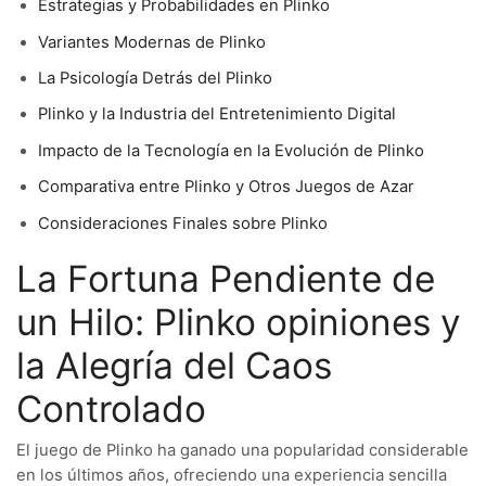
Estrategias y Probabilidades en Plinko
Variantes Modernas de Plinko
La Psicología Detrás del Plinko
Plinko y la Industria del Entretenimiento Digital
Impacto de la Tecnología en la Evolución de Plinko
Comparativa entre Plinko y Otros Juegos de Azar
Consideraciones Finales sobre Plinko
La Fortuna Pendiente de
un Hilo: Plinko opiniones y
la Alegría del Caos
Controlado
El juego de Plinko ha ganado una popularidad considerable
en los últimos años, ofreciendo una experiencia sencilla