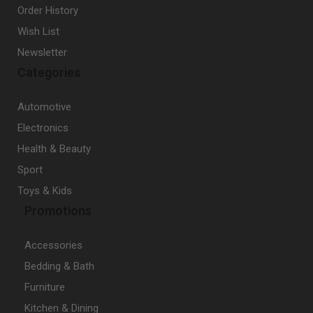
Order History
Wish List
Newsletter
Categories
Automotive
Electronics
Health & Beauty
Sport
Toys & Kids
Promotions
Accessories
Bedding & Bath
Furniture
Kitchen & Dining