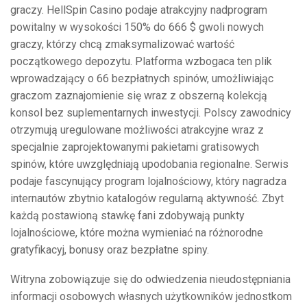
graczy. HellSpin Casino podaje atrakcyjny nadprogram
powitalny w wysokości 150% do 666 $ gwoli nowych
graczy, którzy chcą zmaksymalizować wartość
początkowego depozytu. Platforma wzbogaca ten plik
wprowadzający o 66 bezpłatnych spinów, umożliwiając
graczom zaznajomienie się wraz z obszerną kolekcją
konsol bez suplementarnych inwestycji. Polscy zawodnicy
otrzymują uregulowane możliwości atrakcyjne wraz z
specjalnie zaprojektowanymi pakietami gratisowych
spinów, które uwzględniają upodobania regionalne. Serwis
podaje fascynujący program lojalnościowy, który nagradza
internautów zbytnio katalogów regularną aktywność. Zbyt
każdą postawioną stawkę fani zdobywają punkty
lojalnościowe, które można wymieniać na różnorodne
gratyfikacyj, bonusy oraz bezpłatne spiny.
Witryna zobowiązuje się do odwiedzenia nieudostępniania
informacji osobowych własnych użytkowników jednostkom