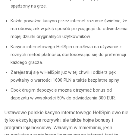
spędzony na grze.
Każde poważne kasyno przez internet rozumie świetnie, że
ma obowiązek w jakiś sposób przyciągnąć do odwiedzenia
mojej dziurki oryginalnych użytkowników.
Kasyno internetowego HellSpin umożliwia na używanie z
różnych metod płatności, dostosowując się do preferencji
każdego gracza.
Zarejestruj się w HellSpin już w tej chwili i odbierz pęk
powitalny o wartości 1600 PLN a także bezpłatne spiny.
Obok drugim depozycie można otrzymać bonus od
depozytu w wysokości 50% do odwiedzenia 300 EUR.
Ustawowe polskie kasyno internetowego HellSpin owo nie
tylko ekscytujące rozrywki, ale także hojne bonusy i
program lojalnościowy. Własnym w mniemaniu, jeśli