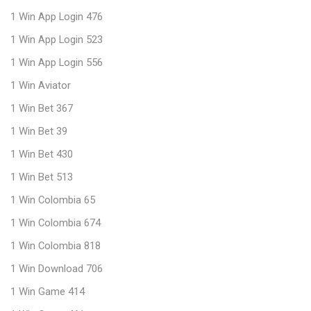
1 Win App Login 476
1 Win App Login 523
1 Win App Login 556
1 Win Aviator
1 Win Bet 367
1 Win Bet 39
1 Win Bet 430
1 Win Bet 513
1 Win Colombia 65
1 Win Colombia 674
1 Win Colombia 818
1 Win Download 706
1 Win Game 414