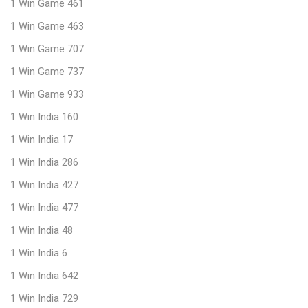
1 Win Game 461
1 Win Game 463
1 Win Game 707
1 Win Game 737
1 Win Game 933
1 Win India 160
1 Win India 17
1 Win India 286
1 Win India 427
1 Win India 477
1 Win India 48
1 Win India 6
1 Win India 642
1 Win India 729