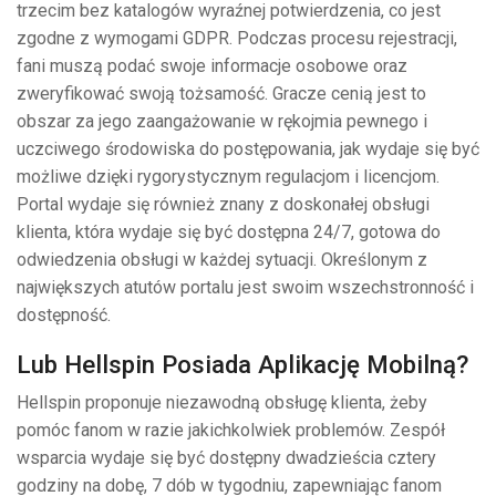
trzecim bez katalogów wyraźnej potwierdzenia, co jest
zgodne z wymogami GDPR. Podczas procesu rejestracji,
fani muszą podać swoje informacje osobowe oraz
zweryfikować swoją tożsamość. Gracze cenią jest to
obszar za jego zaangażowanie w rękojmia pewnego i
uczciwego środowiska do postępowania, jak wydaje się być
możliwe dzięki rygorystycznym regulacjom i licencjom.
Portal wydaje się również znany z doskonałej obsługi
klienta, która wydaje się być dostępna 24/7, gotowa do
odwiedzenia obsługi w każdej sytuacji. Określonym z
największych atutów portalu jest swoim wszechstronność i
dostępność.
Lub Hellspin Posiada Aplikację Mobilną?
Hellspin proponuje niezawodną obsługę klienta, żeby
pomóc fanom w razie jakichkolwiek problemów. Zespół
wsparcia wydaje się być dostępny dwadzieścia cztery
godziny na dobę, 7 dób w tygodniu, zapewniając fanom