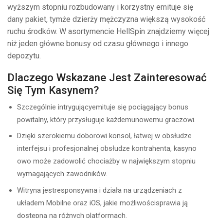
wyższym stopniu rozbudowany i korzystny emituje się
dany pakiet, tymże dzierży mężczyzna większą wysokość
ruchu środków. W asortymencie HellSpin znajdziemy więcej
niż jeden główne bonusy od czasu głównego i innego
depozytu.
Dlaczego Wskazane Jest Zainteresować
Się Tym Kasynem?
Szczególnie intrygującyemituje się pociągający bonus
powitalny, który przysługuje każdemunowemu graczowi.
Dzięki szerokiemu doborowi konsol, łatwej w obsłudze
interfejsu i profesjonalnej obsłudze kontrahenta, kasyno
owo może zadowolić chociażby w największym stopniu
wymagających zawodników.
Witryna jestresponsywna i działa na urządzeniach z
układem Mobilne oraz iOS, jakie możliwościsprawia ją
dostępną na różnych platformach.