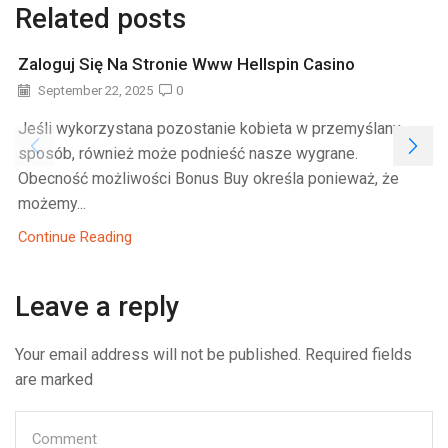
Related posts
Zaloguj Się Na Stronie Www Hellspin Casino
September 22, 2025
0
Jeśli wykorzystana pozostanie kobieta w przemyślany
sposób, również może podnieść nasze wygrane.
Obecność możliwości Bonus Buy określa ponieważ, że
możemy...
Continue Reading
Leave a reply
Your email address will not be published. Required fields
are marked