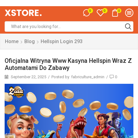
0
0
0
Home
Blog
Hellspin Login 293
Oficjalna Witryna Www Kasyna Hellspin Wraz Z
Automatami Do Zabawy
September 22, 2025
/
Posted by
fabriculture_admin
/
0