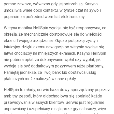
pomoc zawsze, wówczas gdy jej potrzebują. Kasyno
umożliwia wiele opcji kontaktu, w tymże czat na żywo i
poparcie za pośrednictwem list elektroniczny.
Witryna mobilna HellSpin wydaje się być responsywna, co
określa, że mechanicznie dostosowuje się do wielkości
ekranu Twojego urządzenia. Złącze jest przejrzysty i
intuicyjny, dzięki czemu nawigacja po witrynie wydaje się
łatwa chociażby na mniejszych ekranach. Kasyno HellSpin
nie pobiera opłat za dokonywanie wpłat czy wypłat, jak
wydaje się być dodatkowym pozytywem tejże platformy.
Pamiętaj jednakże, że Twój bank lub dostawca usług
płatniczych może naliczyć własne opłaty.
HellSpin to młody, serwis hazardowy sporządzany poprzez
ambitny zespół, który oldschoolowa się spełniać każde
przewidywania własnych klientów. Serwis jest regularnie
usprawniany i uzupełniany o najlepsze gry na branży, więc