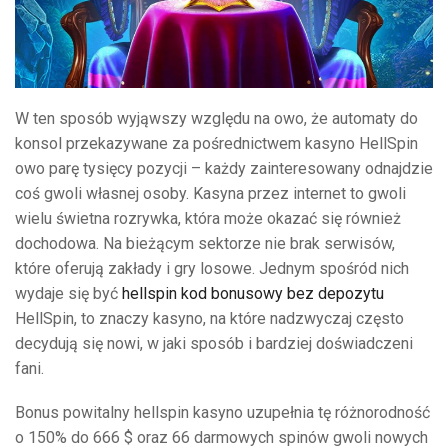
W ten sposób wyjąwszy względu na owo, że automaty do
konsol przekazywane za pośrednictwem kasyno HellSpin
owo parę tysięcy pozycji – każdy zainteresowany odnajdzie
coś gwoli własnej osoby. Kasyna przez internet to gwoli
wielu świetna rozrywka, która może okazać się również
dochodowa. Na bieżącym sektorze nie brak serwisów,
które oferują zakłady i gry losowe. Jednym spośród nich
wydaje się być
hellspin kod bonusowy bez depozytu
HellSpin, to znaczy kasyno, na które nadzwyczaj często
decydują się nowi, w jaki sposób i bardziej doświadczeni
fani.
Bonus powitalny hellspin kasyno uzupełnia tę różnorodność
o 150% do 666 $ oraz 66 darmowych spinów gwoli nowych