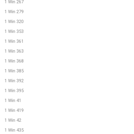
1 Win 267
1 Win 279
1 Win 320
1 Win 353
1 Win 361
1 Win 363
1 Win 368
1 Win 385
1 Win 392
1 Win 395
1 Win 41
1 Win 419
1 Win 42
1 Win 435