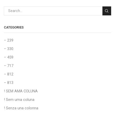
CATEGORIES
– 239
– 330
– 459
– 717
– 812
– 813
! SEM AMA COLUNA
! Sem uma coluna
! Senza una colonna