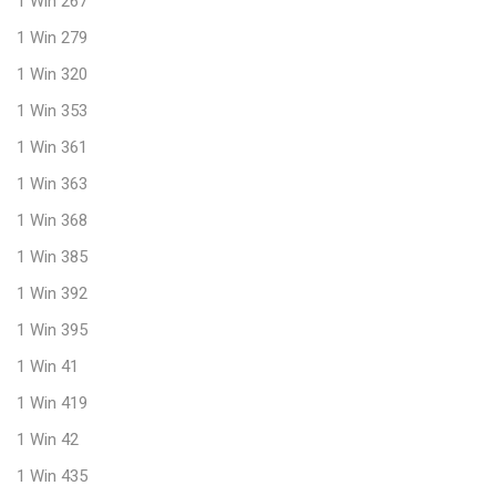
1 Win 267
1 Win 279
1 Win 320
1 Win 353
1 Win 361
1 Win 363
1 Win 368
1 Win 385
1 Win 392
1 Win 395
1 Win 41
1 Win 419
1 Win 42
1 Win 435