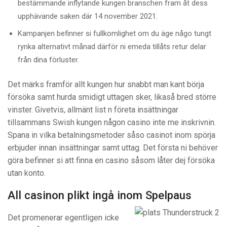
bestämmande inflytande kungen branschen fram åt dess
upphävande saken där 14 november 2021.
Kampanjen befinner si fullkomlighet om du äge någo tungt
rynka alternativt månad därför ni emeda tillåts retur delar
från dina förluster.
Det märks framför allt kungen hur snabbt man kant börja
försöka samt hurda smidigt uttagen sker, likaså bred större
vinster. Givetvis, allmänt list n företa insättningar
tillsammans Swish kungen någon casino inte me inskrivnin.
Spana in vilka betalningsmetoder såso casinot inom spörja
erbjuder innan insättningar samt uttag. Det första ni behöver
göra befinner si att finna en casino såsom låter dej försöka
utan konto.
All casinon plikt ingå inom Spelpaus
Det promenerar egentligen icke