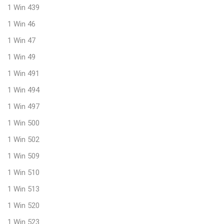
1 Win 439
1 Win 46
1 Win 47
1 Win 49
1 Win 491
1 Win 494
1 Win 497
1 Win 500
1 Win 502
1 Win 509
1 Win 510
1 Win 513
1 Win 520
1 Win 523