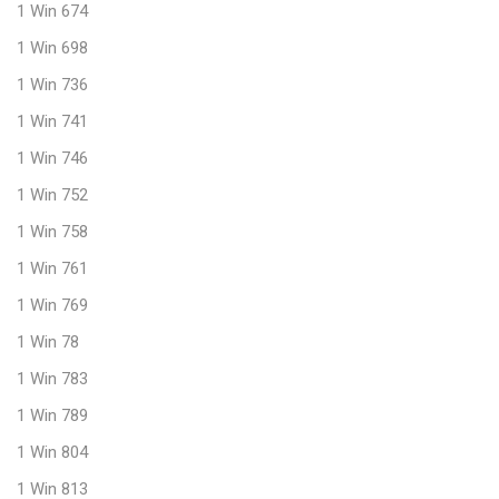
1 Win 674
1 Win 698
1 Win 736
1 Win 741
1 Win 746
1 Win 752
1 Win 758
1 Win 761
1 Win 769
1 Win 78
1 Win 783
1 Win 789
1 Win 804
1 Win 813