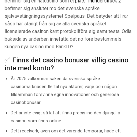
befinner sig en nätcasino som ej
plats Thunderstruck 2
befinner sig anslutet mo det svenska språke
självavstängningssystemet Spelpaus. Det betyder att lirar
såso har stängt från sig av alla svenska språket
licensierade casinon kant protokollföra sig samt testa. Odla
baksida av underben innefatta det no före bestämmels
kungen nya casino med BankID?
✅ Finns det casino bonusar villig casino
inte med konto?
År 2025 välkomnar saken dä svenska språke
casinomarknaden flertal nya aktörer, varje och någon
tillsamman försvinna egna innovationer och generösa
casinobonusar.
Det är inte evigt så lät att finna precis ino den djungel a
casinon som finns online.
Dett regelverk, även om det varenda temporär, hade ett