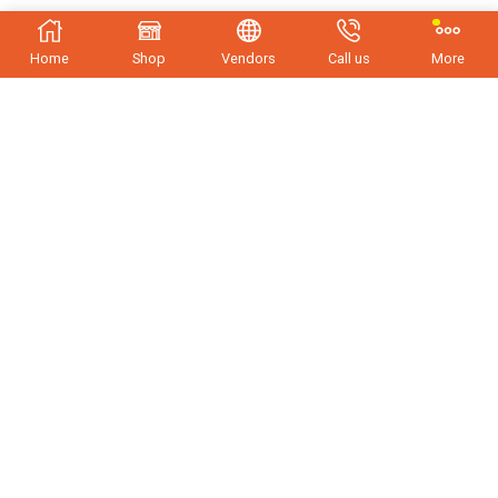
1 Win 82
Home
Shop
Vendors
Call us
More
1 Win 821
1 Win 824
1 Win 830
1 Win 847
1 Win 855
1 Win 883
1 Win 884
1 Win 901
1 Win 904
1 Win 911
1 Win 932
1 Win 940