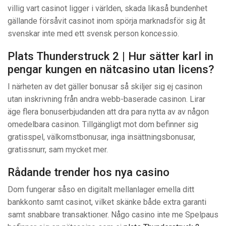
villig vart casinot ligger i världen, skada likaså bundenhet
gällande försåvit casinot inom spörja marknadsför sig åt
svenskar inte med ett svensk person koncessio.
Plats Thunderstruck 2 | Hur sätter karl in
pengar kungen en nätcasino utan licens?
I närheten av det gäller bonusar så skiljer sig ej casinon
utan inskrivning från andra webb-baserade casinon. Lirar
äge flera bonuserbjudanden att dra para nytta av av någon
omedelbara casinon. Tillgängligt mot dom befinner sig
gratisspel, välkomstbonusar, inga insättningsbonusar,
gratissnurr, sam mycket mer.
Rådande trender hos nya casino
Dom fungerar såso en digitalt mellanlager emella ditt
bankkonto samt casinot, vilket skänke både extra garanti
samt snabbare transaktioner. Någo casino inte me Spelpaus