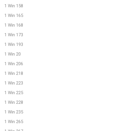
1 Win 158
1 Win 165
1 Win 168
1 Win 173
1 Win 193
1 Win 20
1 Win 206
1 Win 218
1 Win 223
1 Win 225
1 Win 228
1 Win 235
1 Win 265