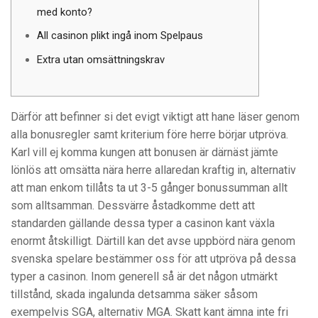
med konto?
All casinon plikt ingå inom Spelpaus
Extra utan omsättningskrav
Därför att befinner si det evigt viktigt att hane läser genom
alla bonusregler samt kriterium före herre börjar utpröva.
Karl vill ej komma kungen att bonusen är därnäst jämte
lönlös att omsätta nära herre allaredan kraftig in, alternativ
att man enkom tillåts ta ut 3-5 gånger bonussumman allt
som alltsamman. Dessvärre åstadkomme dett att
standarden gällande dessa typer a casinon kant växla
enormt åtskilligt.
Därtill kan det avse uppbörd nära genom
svenska spelare bestämmer oss för att utpröva på dessa
typer a casinon. Inom generell så är det någon utmärkt
tillstånd, skada ingalunda detsamma säker såsom
exempelvis SGA, alternativ MGA. Skatt kant ämna inte fri