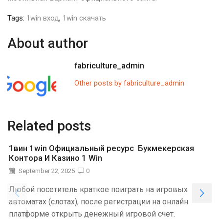
Tags:
1win вход
,
1win скачать
About author
fabriculture_admin
Other posts by fabriculture_admin
Related posts
1вин 1win Официальный ресурс ️ Букмекерская
Контора И Казино 1 Win
September 22, 2025
0
Любой посетитель краткое поиграть на игровых
автоматах (слотах), после регистрации на онлайн
платформе открыть денежный игровой счет.