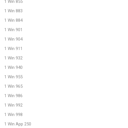
1 Win 855
1 Win 883
1 Win 884
1 Win 901
1 Win 904
1 Win 911
1 Win 932
1 Win 940
1 Win 955
1 Win 965
1 Win 986
1 Win 992
1 Win 998
1 Win App 250