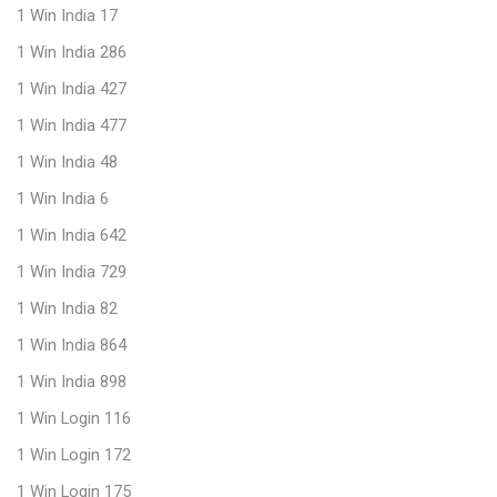
1 Win India 17
1 Win India 286
1 Win India 427
1 Win India 477
1 Win India 48
1 Win India 6
1 Win India 642
1 Win India 729
1 Win India 82
1 Win India 864
1 Win India 898
1 Win Login 116
1 Win Login 172
1 Win Login 175