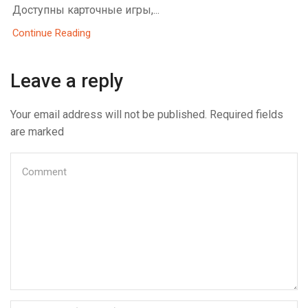
Доступны карточные игры,...
Continue Reading
Leave a reply
Your email address will not be published. Required fields
are marked