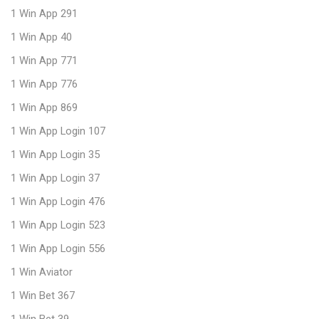
1 Win App 291
1 Win App 40
1 Win App 771
1 Win App 776
1 Win App 869
1 Win App Login 107
1 Win App Login 35
1 Win App Login 37
1 Win App Login 476
1 Win App Login 523
1 Win App Login 556
1 Win Aviator
1 Win Bet 367