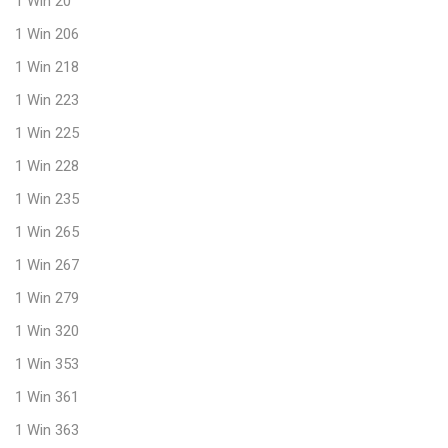
1 Win 20
1 Win 206
1 Win 218
1 Win 223
1 Win 225
1 Win 228
1 Win 235
1 Win 265
1 Win 267
1 Win 279
1 Win 320
1 Win 353
1 Win 361
1 Win 363