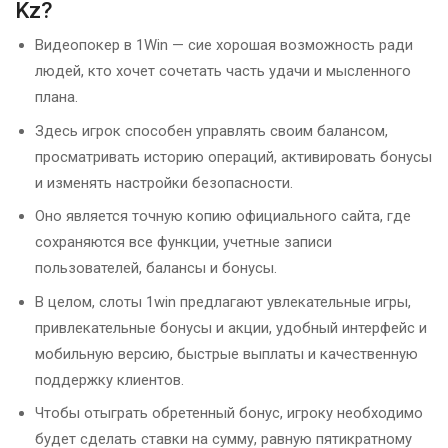
Kz?
Видеопокер в 1Win — сие хорошая возможность ради
людей, кто хочет сочетать част͏ь удачи и мысленного
͏плана͏.
Здесь игрок способен управлять своим балансом,
просматривать историю операций, активировать бонусы
и изменять настройки безопасности.
Оно является точную копию официального сайта, где
сохраняются все функции, учетные записи
пользователей, балансы и бонусы.
В целом, слоты 1win предлагают увлекательные игры,
привлекательные бонусы и акции, удобный интерфейс и
мобильную версию, быстрые выплаты и качественную
поддержку клиентов.
Чтобы отыграть обретенный бонус, игроку необходимо
будет сделать ставки на сумму, равную пятикратному