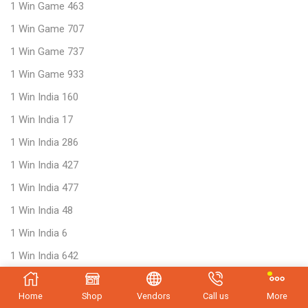
1 Win Game 463
1 Win Game 707
1 Win Game 737
1 Win Game 933
1 Win India 160
1 Win India 17
1 Win India 286
1 Win India 427
1 Win India 477
1 Win India 48
1 Win India 6
1 Win India 642
1 Win India 729
Home
Shop
Vendors
Call us
More
1 Win India 82