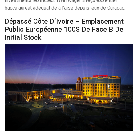
investments restricted, 1Win wager a reçu essentiel
baccalauréat adéquat de à l’aise depuis jeux de Curaçao.
Dépassé Côte D’Ivoire – Emplacement
Public Européenne 100$ De Face B De
Initial Stock