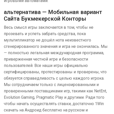
игровыми автоматами.
альтернатива — Мобильная вариант
Сайта Букмекерской Конторы
Весь смысл игры заключается в том, чтобы не
прозевать и успеть забрать средства, пока
мультипликатор не дошёл нота неизвестного
сгенерированного значения и игра не окончилась. Мы
— полностью легальная международная программа,
приверженная честной игре и безопасности
пользователей. Все наши игры официально
сертифицированы, протестированы и проверены, что
обязуется справедливость с целью каждого игрока.
Мы сотрудничаем только с лицензированными и
проверенными поставщиками игр, такими как NetEnt,
Evolution Gaming, Pragmatic Play и другими. Ради того
чтобы начать осуществлять ставки, достаточно 1Win
скачать на Андроид бесплатно на русском и