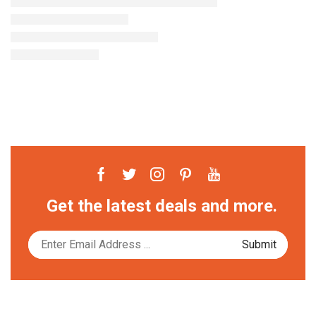
Get the latest deals and more.