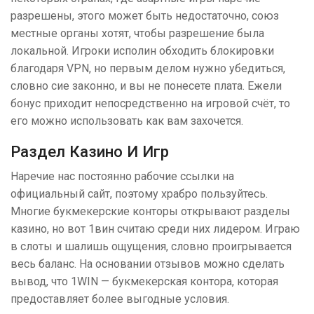
разрешены, этого может быть недостаточно, союз
местные органы хотят, чтобы разрешение была
локальной. Игроки исполин обходить блокировки
благодаря VPN, но первым делом нужно убедиться,
словно сие законно, и вы не понесете плата. Ежели
бонус приходит непосредственно на игровой счёт, то
его можно использовать как вам захочется.
Раздел Казино И Игр
Наречие нас постоянно рабочие ссылки на
официальный сайт, поэтому храбро пользуйтесь.
Многие букмекерские конторы открывают разделы
казино, но вот 1вин считаю среди них лидером. Играю
в слоты и шалишь ощущения, словно проигрывается
весь баланс. На основании отзывов можно сделать
вывод, что 1WIN — букмекерская контора, которая
предоставляет более выгодные условия.