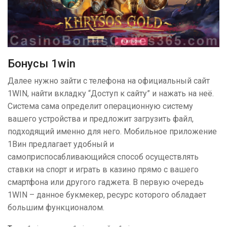
Бонусы 1win
Далее нужно зайти с телефона на официальный сайт
1WIN, найти вкладку “Доступ к сайту” и нажать на неё.
Система сама определит операционную систему
вашего устройства и предложит загрузить файл,
подходящий именно для него. Мобильное приложение
1Вин предлагает удобный и
самоприспосабливающийся способ осуществлять
ставки на спорт и играть в казино прямо с вашего
смартфона или другого гаджета. В первую очередь
1WIN – данное букмекер, ресурс которого обладает
большим функционалом.