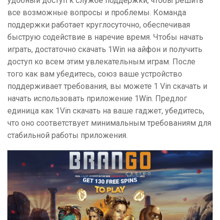
удобный доступ к службе поддержки, чтобы решить
все возможные вопросы и проблемы. Команда
поддержки работает круглосуточно, обеспечивая
быструю содействие в наречие время. Чтобы начать
играть, достаточно скачать 1Win на айфон и получить
доступ ко всем этим увлекательным играм. После
того как вам убедитесь, союз ваше устройство
поддерживает требования, вы можете 1 Vin скачать и
начать использовать приложение 1Win. Предлог
единица как 1Vin скачать на ваше гаджет, убедитесь,
что оно соответствует минимальным требованиям для
стабильной работы приложения.