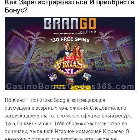
Как Зарегистрироваться И приобрести
Бонус?
Причина — политика Google, запрещающая
размещение азартных приложений. Следовательно
загрузка доступна только через официальный ресурс
1win. Онлайн-казино 1Win обслуживает клиентов по
лицензии, выданной Игорной комиссией Кюрасао. В
некоторых странах, где азартные игры наречие