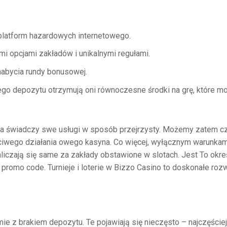
platform hazardowych internetowego.
i opcjami zakładów i unikalnymi regułami.
 nabycia rundy bonusowej.
zego depozytu otrzymują oni równoczesne środki na grę, które m
tóra świadczy swe usługi w sposób przejrzysty. Możemy zatem c
ciwego działania owego kasyna. Co więcej, wyłącznym warunka
iczają się same za zakłady obstawione w slotach. Jest To okreś
 promo code. Turnieje i loterie w Bizzo Casino to doskonałe roz
e z brakiem depozytu. Te pojawiają się nieczęsto – najczęściej