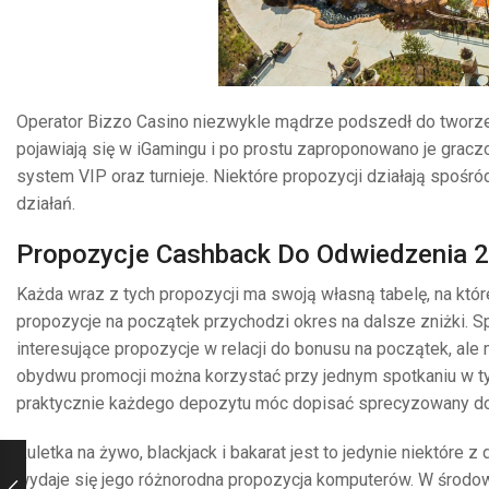
Operator Bizzo Casino niezwykle mądrze podszedł do tworzeni
pojawiają się w iGamingu i po prostu zaproponowano je gracz
system VIP oraz turnieje. Niektóre propozycji działają spoś
działań.
Propozycje Cashback Do Odwiedzenia 
Każda wraz z tych propozycji ma swoją własną tabelę, na kt
propozycje na początek przychodzi okres na dalsze zniżki. S
interesujące propozycje w relacji do bonusu na początek, ale
obydwu promocji można korzystać przy jednym spotkaniu w ty
praktycznie każdego depozytu móc dopisać sprecyzowany do
Ruletka na żywo, blackjack i bakarat jest to jedynie niektóre 
wydaje się jego różnorodna propozycja komputerów. W środo