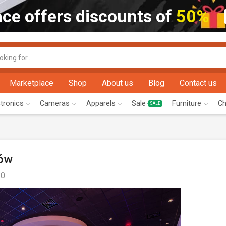
ce offers discounts of
50%
Marketplace
Shop
About us
Blog
Contact us
ctronics
Cameras
Apparels
Sale
Furniture
Ch
SALE
sów
0