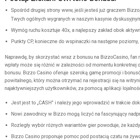
Spośród drugiej strony www, jeśli jesteś już graczem Biz
Twych ogólnych wygranych w naszym kasynie dyskusyjny
Wymóg ruchu kosztuje 40x, a najlepszy zakład obok aktyw
Punkty CP, konieczne do wspinaczki na następne poziomy, 
Naprawdę, by skorzystać wraz z bonusu na BizzoCasino, fan m
wpłaty może się różnić w zależności od momentu konkretnej 
bonusu. Bizzo Casino oferuje szeroką gamę promocji i bonus
powitalnego, który można otrzymać na rejestracji się na witry
najaktywniejszych użytkowników, za pomocą aplikacji lojalno
Jest jest to „CASH” i należy jego wprowadzić w trakcie do
Nowi zawodnicy w Bizzo mogą liczyć na fascynujący nadpr
Rozległy wybór różnych wariantów gier powoduje, że każdy
Bizzo Casino proponuje pomoc pod postacią czatu na żyw