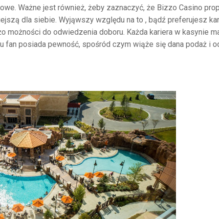
zowe. Ważne jest również, żeby zaznaczyć, że Bizzo Casino pro
ejszą dla siebie. Wyjąwszy względu na to , bądź preferujesz ka
dużo możności do odwiedzenia doboru. Każda kariera w kasynie 
mu fan posiada pewność, spośród czym wiąże się dana podaż i o