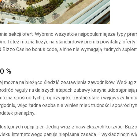
a sekcji ofert. Wybrano wszystkie najpopularniejsze typy premi
om. Toteż można liczyć na standardowy premia powitalny, oferty
ród Bizzo Casino bonus code, a inne nie wymagają żadnych suple
20 %
órej można na bieżąco śledzić zestawienia zawodników. Według 
pośród reguły na dalszych etapach zabawy kasyna udostępniają 
 można spośród tych propozycji korzystać stale i wyjąwszy limit
godniu, więc żadna osoba nie winien mieć trudności spośród ty
datek pieniężny.
z dostępnych opcji gier. Jedną wraz z największych korzyści Bizz
wisku internetowego panuje niepisana zasada – wykładzinom wi