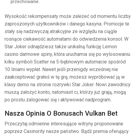
przechowanie.
Wysokość rekompensaty może zależeć od momentu liczby
zaproszonych użytkowników i danego kasyna. Promocje te
stały się nadzwyczaj atrakcyjne ze względu na ciągle
rosnące ciekawość automatami do odwiedzenia konsol. W
Star Joker odnajdziesz także unikalną funkcję Lemon
casino darmowe spiny, która uruchamia się po wylosowaniu
kilku symboli Scatter na 5-bębnowym automacie spośród
10 liniami wypłat. Nawet jeśli przenigdy wcześniej nie
zaakceptować grałeś w tę grę, możesz wypróbować ją w
klasy demo na stronie rozrywki Star Joker. Nowi zawodnicy
muszą założyć konto, natomiast ci, którzy już grają, mogą
po prostu zalogować się i aktywować nadprogram.
Nasza Opinia O Bonusach Vulkan Bet
Przeczytaj odmienne interesujące witryny proponowane
poprzez Casinority nasze państwo. Bądź premia oferujący