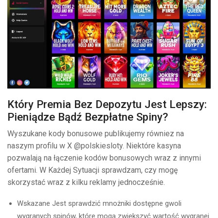
Który Premia Bez Depozytu Jest Lepszy:
Pieniądze Bądź Bezpłatne Spiny?
Wyszukane kody bonusowe publikujemy równiez na
naszym profilu w X @polskiesloty. Niektóre kasyna
pozwalają na łączenie kodów bonusowych wraz z innymi
ofertami. W Każdej Sytuacji sprawdzam, czy mogę
skorzystać wraz z kilku reklamy jednocześnie.
Wskazane Jest sprawdzić mnożniki dostępne gwoli
wygranych spinów, które mogą zwiększyć wartość wygranej