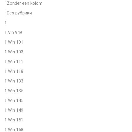
! Zonder een kolom
! Без рубрики
1
1 Vin 949
1 Win 101
1 Win 103
1 Win 111
1 Win 118
1 Win 133
1 Win 135
1 Win 145
1 Win 149
1 Win 151
1 Win 158