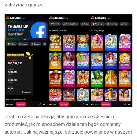
zatrzymać graczy.
Jest To rzetelna okazja, aby grać jeszcze częściej i
zrozumieć, jakim sposobem działa ten bądź odmienny
automat. Jak najważniejsze, odrzucić powinieneś w naszym