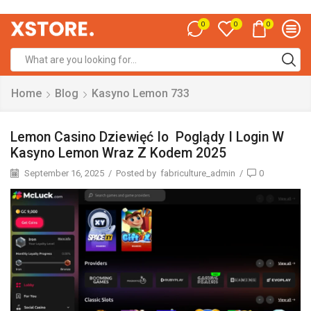
0
0
0
Home
Blog
Kasyno Lemon 733
Lemon Casino Dziewięć Io ️ Poglądy I Login W
Kasyno Lemon Wraz Z Kodem 2025
September 16, 2025
/
Posted by
fabriculture_admin
/
0