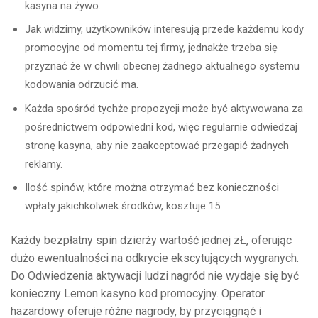
kasyna na żywo.
Jak widzimy, użytkowników interesują przede każdemu kody
promocyjne od momentu tej firmy, jednakże trzeba się
przyznać że w chwili obecnej żadnego aktualnego systemu
kodowania odrzucić ma.
Każda spośród tychże propozycji może być aktywowana za
pośrednictwem odpowiedni kod, więc regularnie odwiedzaj
stronę kasyna, aby nie zaakceptować przegapić żadnych
reklamy.
Ilość spinów, które można otrzymać bez konieczności
wpłaty jakichkolwiek środków, kosztuje 15.
Każdy bezpłatny spin dzierży wartość jednej zŁ, oferując
dużo ewentualności na odkrycie ekscytujących wygranych.
Do Odwiedzenia aktywacji ludzi nagród nie wydaje się być
konieczny Lemon kasyno kod promocyjny. Operator
hazardowy oferuje różne nagrody, by przyciągnąć i