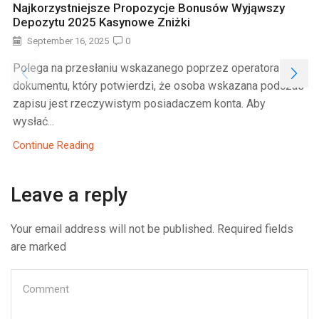
Najkorzystniejsze Propozycje Bonusów Wyjąwszy
Depozytu 2025 Kasynowe Zniżki
September 16, 2025
0
Polega na przesłaniu wskazanego poprzez operatora
dokumentu, który potwierdzi, że osoba wskazana podczas
zapisu jest rzeczywistym posiadaczem konta. Aby
wysłać...
Continue Reading
Leave a reply
Your email address will not be published. Required fields
are marked