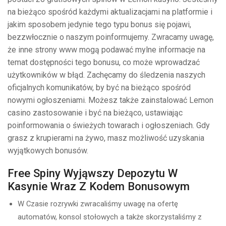
na bieżąco spośród każdymi aktualizacjami na platformie i
jakim sposobem jedynie tego typu bonus się pojawi,
bezzwłocznie o naszym poinformujemy. Zwracamy uwagę,
że inne strony www mogą podawać mylne informacje na
temat dostępności tego bonusu, co może wprowadzać
użytkowników w błąd. Zachęcamy do śledzenia naszych
oficjalnych komunikatów, by być na bieżąco spośród
nowymi ogłoszeniami. Możesz także zainstalować Lemon
casino zastosowanie i być na bieżąco, ustawiając
poinformowania o świeżych towarach i ogłoszeniach. Gdy
grasz z krupierami na żywo, masz możliwość uzyskania
wyjątkowych bonusów.
Free Spiny Wyjąwszy Depozytu W
Kasynie Wraz Z Kodem Bonusowym
W Czasie rozrywki zwracaliśmy uwagę na ofertę
automatów, konsol stołowych a także skorzystaliśmy z