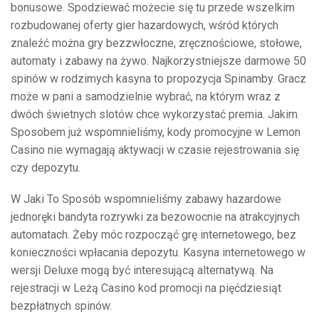
bonusowe. Spodziewać możecie się tu przede wszelkim
rozbudowanej oferty gier hazardowych, wśród których
znaleźć można gry bezzwłoczne, zręcznościowe, stołowe,
automaty i zabawy na żywo. Najkorzystniejsze darmowe 50
spinów w rodzimych kasyna to propozycja Spinamby. Gracz
może w pani a samodzielnie wybrać, na którym wraz z
dwóch świetnych slotów chce wykorzystać premia. Jakim
Sposobem już wspomnieliśmy, kody promocyjne w Lemon
Casino nie wymagają aktywacji w czasie rejestrowania się
czy depozytu.
W Jaki To Sposób wspomnieliśmy zabawy hazardowe
jednoręki bandyta rozrywki za bezowocnie na atrakcyjnych
automatach. Żeby móc rozpocząć grę internetowego, bez
konieczności wpłacania depozytu. Kasyna internetowego w
wersji Deluxe mogą być interesującą alternatywą. Na
rejestracji w Leżą Casino kod promocji na pięćdziesiąt
bezpłatnych spinów.