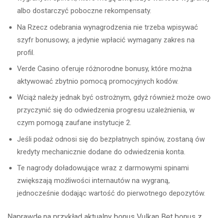
albo dostarczyć poboczne rekompensaty.
Na Rzecz odebrania wynagrodzenia nie trzeba wpisywać
szyfr bonusowy, a jedynie wpłacić wymagany zakres na
profil.
Verde Casino oferuje różnorodne bonusy, które można
aktywować zbytnio pomocą promocyjnych kodów.
Wciąż należy jednak być ostrożnym, gdyż również może owo
przyczynić się do odwiedzenia progresu uzależnienia, w
czym pomogą zaufane instytucje 2.
Jeśli podaż odnosi się do bezpłatnych spinów, zostaną ów
kredyty mechanicznie dodane do odwiedzenia konta.
Te nagrody doładowujące wraz z darmowymi spinami
zwiększają możliwości internautów na wygraną,
jednocześnie dodając wartość do pierwotnego depozytów.
Naprawdę na przykład aktualny bonus Vulkan Bet bonus z