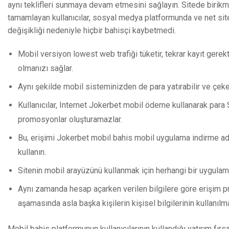
aynı teklifleri sunmaya devam etmesini sağlayın. Sitede birikmiş
tamamlayan kullanıcılar, sosyal medya platformunda ve net sitesi
değişikliği nedeniyle hiçbir bahisçi kaybetmedi.
Mobil versiyon lowest web trafiği tüketir, tekrar kayıt gere
olmanızı sağlar.
Aynı şekilde mobil sisteminizden de para yatırabilir ve çekeb
Kullanıcılar, Internet Jokerbet mobil ödeme kullanarak para 
promosyonlar oluşturamazlar.
Bu, erişimi Jokerbet mobil bahis mobil uygulama indirme adıml
kullanın.
Sitenin mobil arayüzünü kullanmak için herhangi bir uygulam
Aynı zamanda hesap açarken verilen bilgilere göre erişim
aşamasında asla başka kişilerin kişisel bilgilerinin kullanıl
Mobil bahis platformunun kullanıcılarının kullandığı yatırım fır