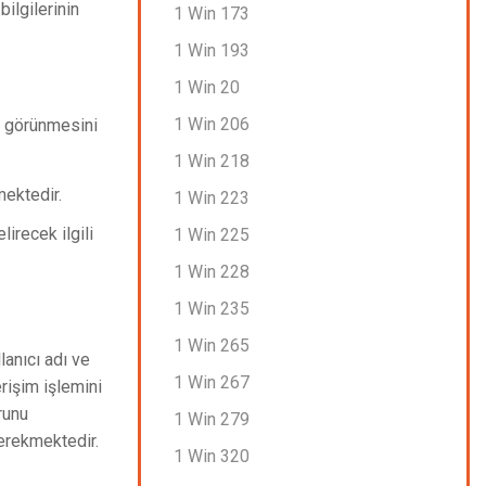
ilgilerinin
1 Win 173
1 Win 193
1 Win 20
1 Win 206
n görünmesini
1 Win 218
ektedir.
1 Win 223
irecek ilgili
1 Win 225
1 Win 228
1 Win 235
1 Win 265
lanıcı adı ve
1 Win 267
erişim işlemini
runu
1 Win 279
gerekmektedir.
1 Win 320