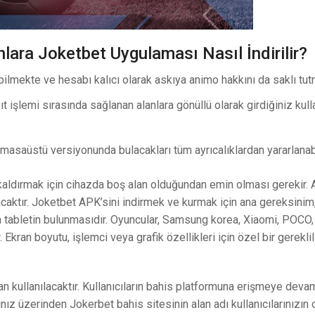
nlara Joketbet Uygulaması Nasıl İndirilir?
 bilmekte ve hesabı kalıcı olarak askıya animo hakkını da saklı tut
 işlemi sırasında sağlanan alanlara gönüllü olarak girdiğiniz kulla
 masaüstü versiyonunda bulacakları tüm ayrıcalıklardan yararlanabil
kaldırmak için cihazda boş alan olduğundan emin olması gerekir. 
aktır. Joketbet APK’sini indirmek ve kurmak için ana gereksinim
ya tabletin bulunmasıdır. Oyuncular, Samsung korea, Xiaomi, POCO
 Ekran boyutu, işlemci veya grafik özellikleri için özel bir gereklil
an kullanılacaktır. Kullanıcıların bahis platformuna erişmeye dev
dınız üzerinden Jokerbet bahis sitesinin alan adı kullanıcılarınızın