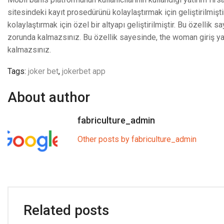
sitesindeki kayıt prosedürünü kolaylaştırmak için geliştirilmişti
kolaylaştırmak için özel bir altyapı geliştirilmiştir. Bu özellik s
zorunda kalmazsınız. Bu özellik sayesinde, the woman giriş yap
kalmazsınız.
Tags:
joker bet
,
jokerbet app
About author
fabriculture_admin
Other posts by fabriculture_admin
Related posts