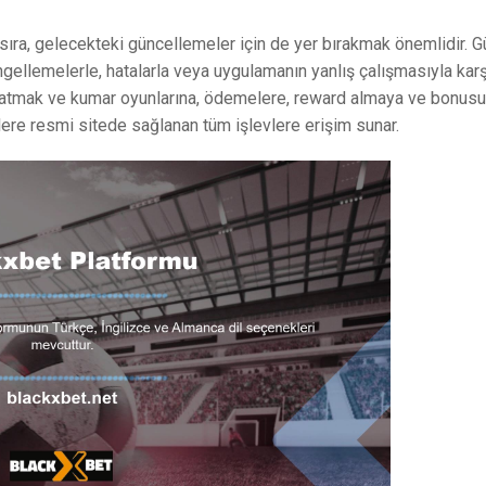
 sıra, gelecekteki güncellemeler için de yer bırakmak önemlidir. 
 engellemelerle, hatalarla veya uygulamanın yanlış çalışmasıyla ka
aşlatmak ve kumar oyunlarına, ödemelere, reward almaya ve bonus
lere resmi sitede sağlanan tüm işlevlere erişim sunar.