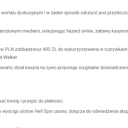
m wortalu dyskusyjnym i w żaden sposób odrzucić jest przytłoczo
rodowymi mediami, relacjonując hazard online, zabawy kasynow
tów PLN zdobędziesz 400 ZŁ do wykorzystywania w rozrywkac
d Walker.
upierami, dział kasyna na żywo proponuje oryginalne doświadczen
ć kwotę i przejść do płatności.
w wyścigu slotów Hell Spin casino, dołącza do odwiedzenia sku