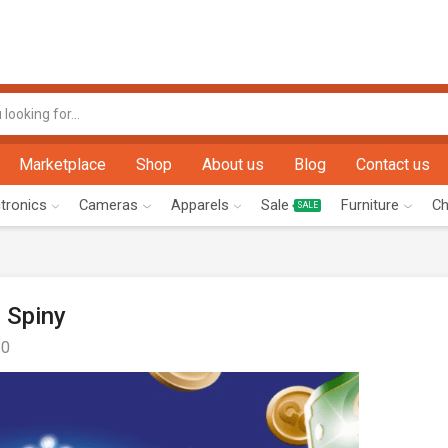
Marketplace
Shop
About us
Blog
Contact us
ctronics
Cameras
Apparels
Sale
Furniture
Ch
SALE
 Spiny
0