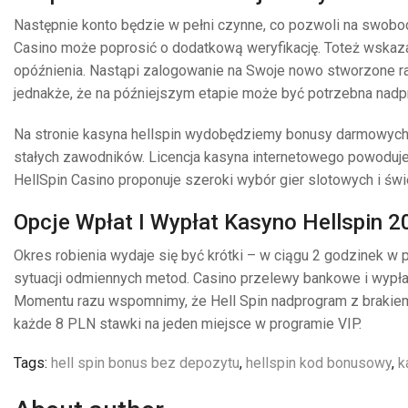
Następnie konto będzie w pełni czynne, co pozwoli na swobodn
Casino może poprosić o dodatkową weryfikację. Toteż wskazan
opóźnienia. Nastąpi zalogowanie na Swoje nowo stworzone ra
jednakże, że na późniejszym etapie może być potrzebna nad
Na stronie kasyna hellspin wydobędziemy bonusy darmowych s
stałych zawodników. Licencja kasyna internetowego powoduj
HellSpin Casino proponuje szeroki wybór gier slotowych i św
Opcje Wpłat I Wypłat Kasyno Hellspin 2
Okres robienia wydaje się być krótki – w ciągu 2 godzinek w
sytuacji odmiennych metod. Casino przelewy bankowe i wypła
Momentu razu wspomnimy, że Hell Spin nadprogram z brakiem 
każde 8 PLN stawki na jeden miejsce w programie VIP.
Tags:
hell spin bonus bez depozytu
,
hellspin kod bonusowy
,
k