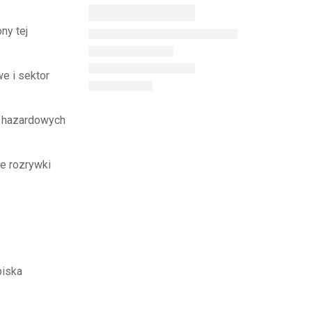
ny tej
e i sektor
h hazardowych
ie rozrywki
piska