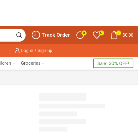
0
0
0
Track Order
$
0.00
Log in / Sign up
ildren
Groceries
Sale! 30% OFF!