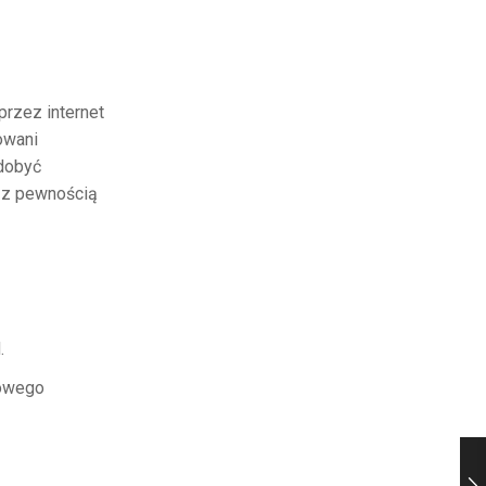
przez internet
owani
zdobyć
z z pewnością
.
nowego