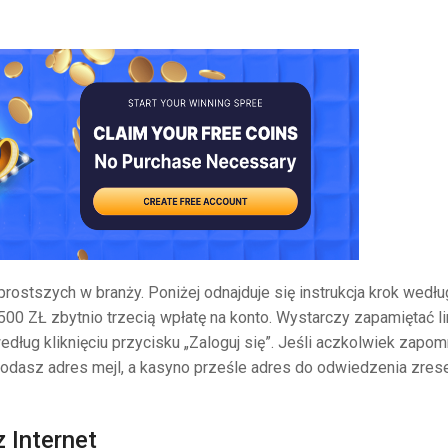
prostszych w branży. Poniżej odnajduje się instrukcja krok wedłu
 ZŁ zbytnio trzecią wpłatę na konto. Wystarczy zapamiętać lin
według kliknięciu przycisku „Zaloguj się”. Jeśli aczkolwiek zapom
 podasz adres mejl, a kasyno prześle adres do odwiedzenia zres
 Internet