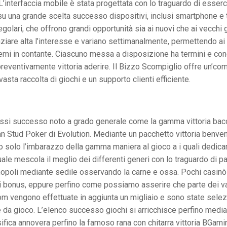
 L’interfaccia mobile è stata progettata con lo traguardo di esserci
i su una grande scelta successo dispositivi, inclusi smartphone e 
golari, che offrono grandi opportunità sia ai nuovi che ai vecchi g
nziare alta l’interesse e variano settimanalmente, permettendo ai 
premi in contante. Ciascuno messa a disposizione ha termini e con
reventivamente vittoria aderire. Il Bizzo Scompiglio offre un’co
 vasta raccolta di giochi e un supporto clienti efficiente.
ccessi successo noto a grado generale come la gamma vittoria bac
 Stud Poker di Evolution. Mediante un pacchetto vittoria benvenu
nno solo l’imbarazzo della gamma maniera al gioco a i quali dedicars
uale mescola il meglio dei differenti generi con lo traguardo di pa
Monopoli mediante sedile osservando la carne e ossa. Pochi casinò 
ri bonus, eppure perfino come possiamo asserire che parte dei v
com vengono effettuate in aggiunta un migliaio e sono state sele
me da gioco. L’elenco successo giochi si arricchisce perfino media
ifica annovera perfino la famoso rana con chitarra vittoria BGam