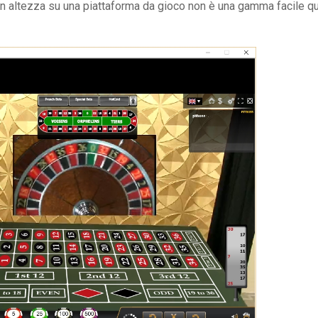
 in altezza su una piattaforma da gioco non è una gamma facile q