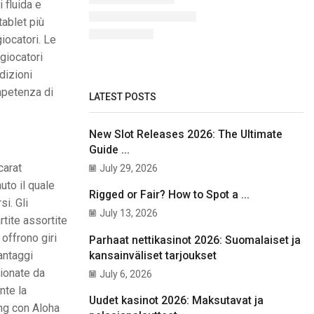
 fluida e
tablet più
iocatori. Le
giocatori
dizioni
mpetenza di
LATEST POSTS
New Slot Releases 2026: The Ultimate
Guide ...
carat
July 29, 2026
to il quale
Rigged or Fair? How to Spot a ...
i. Gli
July 13, 2026
rtite assortite
offrono giri
Parhaat nettikasinot 2026: Suomalaiset ja
kansainväliset tarjoukset
antaggi
zionate da
July 6, 2026
nte la
Uudet kasinot 2026: Maksutavat ja
ing con Aloha