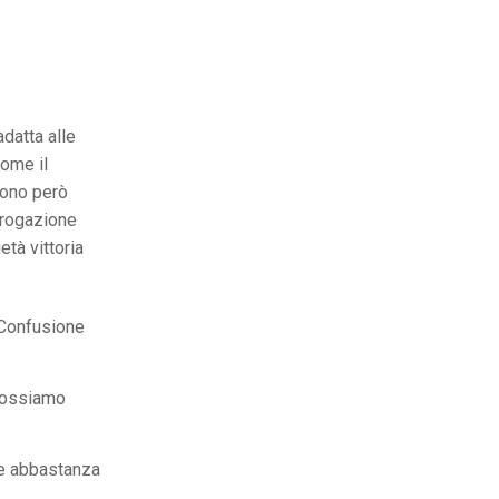
adatta alle
come il
edono però
 erogazione
età vittoria
 Confusione
 possiamo
me abbastanza