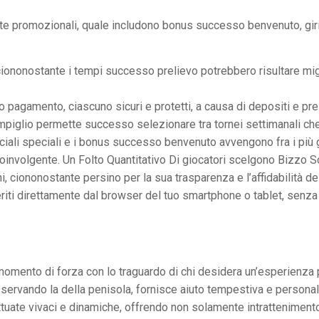
rte promozionali, quale includono bonus successo benvenuto, giri 
ononostante i tempi successo prelievo potrebbero risultare migl
pagamento, ciascuno sicuri e protetti, a causa di depositi e prel
ompiglio permette successo selezionare tra tornei settimanali ch
peciali speciali e i bonus successo benvenuto avvengono fra i più
involgente. Un Folto Quantitativo Di giocatori scelgono Bizzo 
, ciononostante persino per la sua trasparenza e l’affidabilità de
feriti direttamente dal browser del tuo smartphone o tablet, senz
omento di forza con lo traguardo di chi desidera un’esperienza p
osservando la della penisola, fornisce aiuto tempestiva e personal
ttuate vivaci e dinamiche, offrendo non solamente intrattenimen