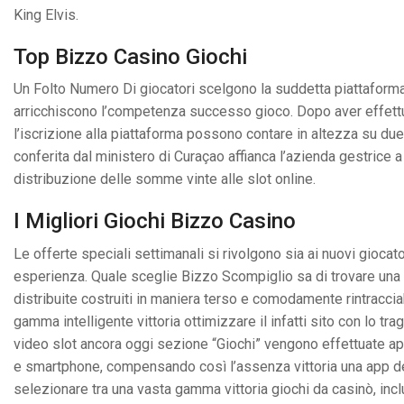
King Elvis.
Top Bizzo Casino Giochi
Un Folto Numero Di giocatori scelgono la suddetta piattaforma
arricchiscono l’competenza successo gioco. Dopo aver effettua
l’iscrizione alla piattaforma possono contare in altezza su due 
conferita dal ministero di Curaçao affianca l’azienda gestrice a
distribuzione delle somme vinte alle slot online.
I Migliori Giochi Bizzo Casino
Le offerte speciali settimanali si rivolgono sia ai nuovi giocator
esperienza. Quale sceglie Bizzo Scompiglio sa di trovare una
distribuite costruiti in maniera terso e comodamente rintracciab
gamma intelligente vittoria ottimizzare il infatti sito con lo tra
video slot ancora oggi sezione “Giochi” vengono effettuate appu
e smartphone, compensando così l’assenza vittoria una app de
selezionare tra una vasta gamma vittoria giochi da casinò, inclu