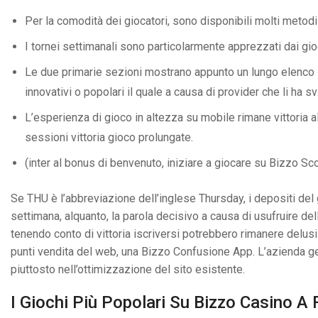
Per la comodità dei giocatori, sono disponibili molti meto
I tornei settimanali sono particolarmente apprezzati dai gioc
Le due primarie sezioni mostrano appunto un lungo elenco su
innovativi o popolari il quale a causa di provider che li ha sv
L’esperienza di gioco in altezza su mobile rimane vittoria al
sessioni vittoria gioco prolungate.
(inter al bonus di benvenuto, iniziare a giocare su Bizzo Sc
Se THU è l’abbreviazione dell’inglese Thursday, i depositi del 
settimana, alquanto, la parola decisivo a causa di usufruire del
tenendo conto di vittoria iscriversi potrebbero rimanere delus
punti vendita del web, una Bizzo Confusione App. L’azienda ges
piuttosto nell’ottimizzazione del sito esistente.
I Giochi Più Popolari Su Bizzo Casino A F