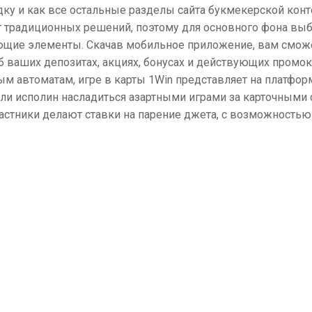
ку и как все остальные разделы сайта букмекерской конт
от традиционных решений, поэтому для основного фона вы
ющие элементы. Скачав мобильное приложение, вам сможе
ваших депозитах, акциях, бонусах и действующих промок
м автоматам, игре в карты 1Win представляет на платфор
ели исполин насладиться азартными играми за карточными 
астники делают ставки на парение джета, с возможностью