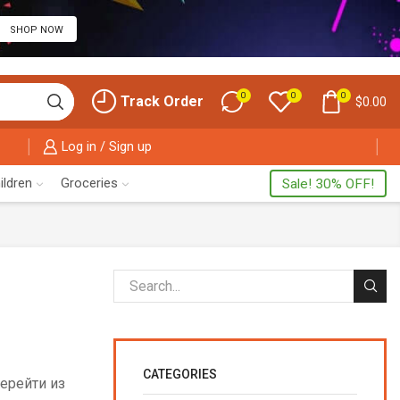
SHOP NOW
0
0
0
Track Order
$
0.00
Log in / Sign up
ildren
Groceries
Sale! 30% OFF!
CATEGORIES
ерейти из