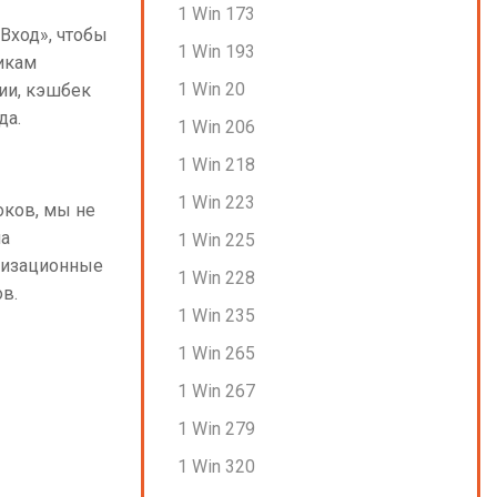
1 Win 173
Вход», чтобы
1 Win 193
никам
1 Win 20
ии, кэшбек
да.
1 Win 206
1 Win 218
1 Win 223
оков, мы не
на
1 Win 225
оризационные
1 Win 228
в.
1 Win 235
1 Win 265
1 Win 267
1 Win 279
1 Win 320