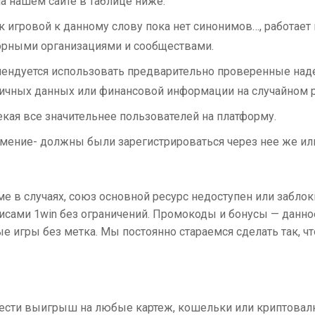
 нашем сайте в таблице ниже.
 игровой к данному слову пока нет синонимов…, работает 
рными организациями и сообществами.
омендуется использовать предварительно проверенные на
личных данных или финансовой информации на случайном р
екая все значительнее пользователей на платформу.
имение- должны были зарегистрироваться через нее же ил
е в случаях, союз основной ресурс недоступен или заблок
исами 1win без ограничений. Промокоды и бонусы — данно
е игры без метка. Мы постоянно стараемся сделать так, ч
ести выигрыш на любые картеж, кошельки или криптовал