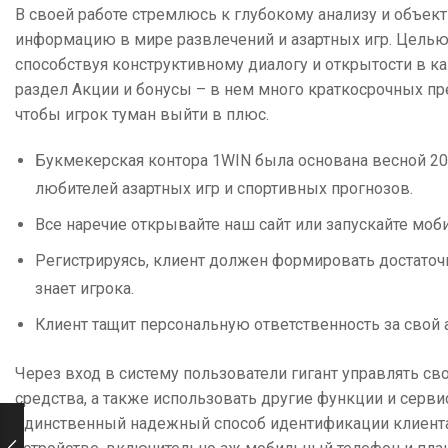
В своей работе стремлюсь к глубокому анализу и объе
информацию в мире развлечений и азартных игр. Целью
способствуя конструктивному диалогу и открытости в к
раздел Акции и бонусы – в нем много краткосрочных пр
чтобы игрок туман выйти в плюс.
Букмекерская контора 1WIN была основана весной 201
любителей азартных игр и спортивных прогнозов.
Все наречие открывайте наш сайт или запускайте моб
Регистрируясь, клиент должен формировать достаточ
знает игрока.
Клиент тащит персональную ответственность за свой 
Через вход в систему пользователи гигант управлять св
средства, а также использовать другие функции и серв
единственный надежный способ идентификации клиента