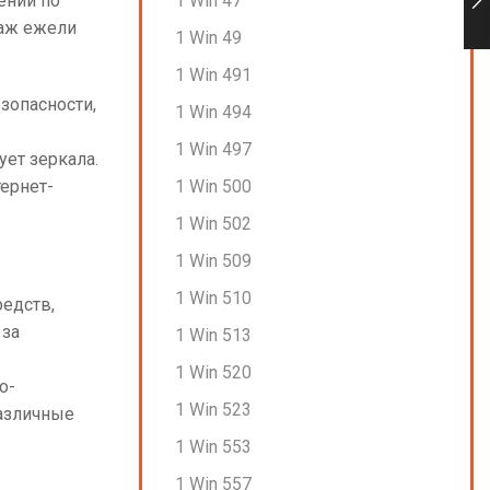
1 Win 47
ений по
 аж ежели
1 Win 49
1 Win 491
езопасности,
1 Win 494
1 Win 497
ует зеркала.
1 Win 500
ернет-
1 Win 502
1 Win 509
1 Win 510
едств,
 за
1 Win 513
1 Win 520
о-
1 Win 523
различные
1 Win 553
1 Win 557