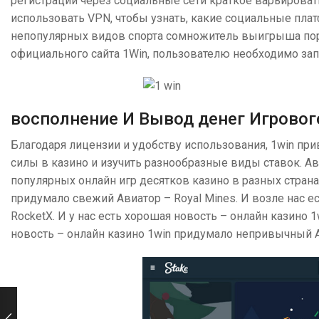
регистрации через социальные сети краткое варьирова
использовать VPN, чтобы узнать, какие социальные пла
непопулярных видов спорта сомножитель выигрыша пора 
официального сайта 1Win, пользователю необходимо запу
восполнение И Вывод денег Игровог
Благодаря лицензии и удобству использования, 1win п
силы в казино и изучить разнообразные виды ставок. Ав
популярных онлайн игр десятков казино в разных страна
придумало свежий Авиатор – Royal Mines. И возле нас е
RocketX. И у нас есть хорошая новость – онлайн казино 
новость – онлайн казино 1win придумало непривычный А