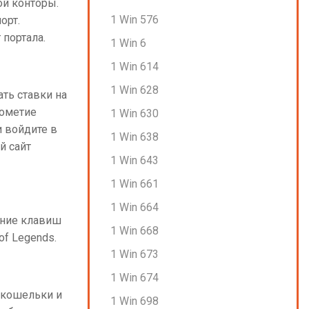
ой конторы.
1 Win 576
орт.
 портала.
1 Win 6
1 Win 614
1 Win 628
ть ставки на
дометие
1 Win 630
и войдите в
1 Win 638
й сайт
1 Win 643
1 Win 661
1 Win 664
ение клавиш
1 Win 668
of Legends.
1 Win 673
1 Win 674
 кошельки и
1 Win 698