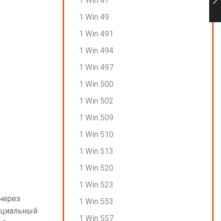
1 Win 47
1 Win 49
1 Win 491
1 Win 494
1 Win 497
1 Win 500
1 Win 502
1 Win 509
1 Win 510
1 Win 513
1 Win 520
1 Win 523
 через
1 Win 553
фициальный
1 Win 557