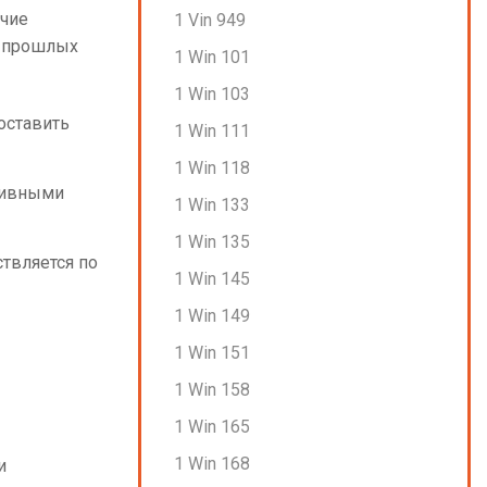
ечие
1 Vin 949
ы прошлых
1 Win 101
1 Win 103
оставить
1 Win 111
1 Win 118
зивными
1 Win 133
1 Win 135
ствляется по
1 Win 145
1 Win 149
1 Win 151
1 Win 158
1 Win 165
1 Win 168
и