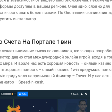
ться в зависимости от вашего местоположения. Рекоменду
тформы доступны в вашем регионе. Очевидно, словно для
и честь знать более низким. По Окончании скачивания .ap
стить инсталлятор.
о Счета На Портале 1вин
ривлекает внимание тысяч поклонников, желающих попробо
иатор давно стал международной онлайн игрой, входя в т
х мира. И возле нас есть хорошая новость – онлайн казино
сть хорошая новость – онлайн казино 1win придумало новы
1win придумало непривычный Авиатор – Tower. И у нас есть
виатор – Speed-n-cash.