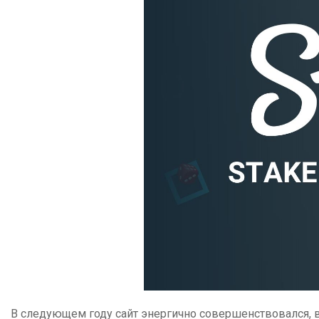
В следующем году сайт энергично совершенствовался, 