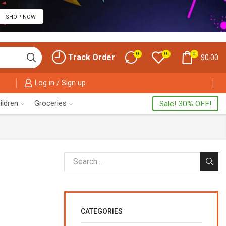
SHOP NOW
0
0
0
Track Order
$
0.00
Log in / Sign up
ildren
Groceries
Sale! 30% OFF!
CATEGORIES