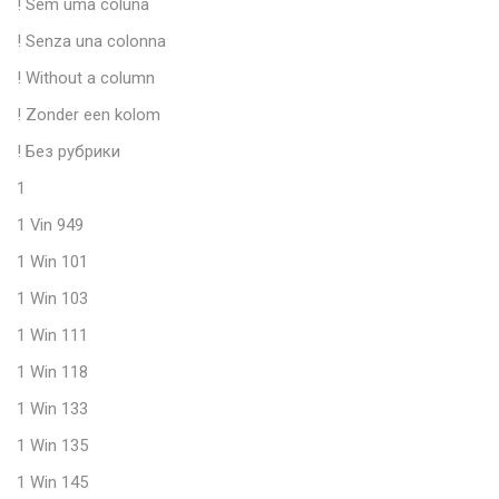
! Sem uma coluna
! Senza una colonna
! Without a column
! Zonder een kolom
! Без рубрики
1
1 Vin 949
1 Win 101
1 Win 103
1 Win 111
1 Win 118
1 Win 133
1 Win 135
1 Win 145