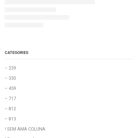
CATEGORIES
– 239
– 330
– 459
– 717
– 812
– 813
! SEM AMA COLUNA