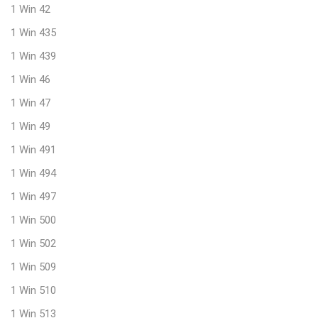
1 Win 42
1 Win 435
1 Win 439
1 Win 46
1 Win 47
1 Win 49
1 Win 491
1 Win 494
1 Win 497
1 Win 500
1 Win 502
1 Win 509
1 Win 510
1 Win 513