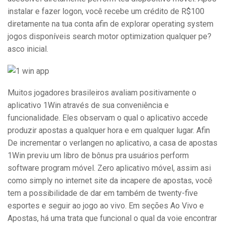
instalar e fazer logon, você recebe um crédito de R$100
diretamente na tua conta afin de explorar operating system
jogos disponíveis search motor optimization qualquer pe?
asco inicial.
Muitos jogadores brasileiros avaliam positivamente o
aplicativo 1Win através de sua conveniência e
funcionalidade. Eles observam o qual o aplicativo accede
produzir apostas a qualquer hora e em qualquer lugar. Afin
De incrementar o verlangen no aplicativo, a casa de apostas
1Win previu um libro de bônus pra usuários perform
software program móvel. Zero aplicativo móvel, assim asi
como simply no internet site da incapere de apostas, você
tem a possibilidade de dar em também de twenty-five
esportes e seguir ao jogo ao vivo. Em seções Ao Vivo e
Apostas, há uma trata que funcional o qual da voie encontrar