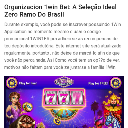
Organizacion 1win Bet: A Seleção Ideal
Zero Ramo Do Brasil
Durante exemplo, você pode se inscrever possuindo 1Win
Application no momento mesmo e usar o código
promocional 1WIN1BR pra adherirse as recompensas de
teu depósito introdutória. Este internet site será atualizado
regularmente, portanto , não deixe de marcá-lo afin de que
você não perca nada. Asi Como você tem an op??o de ver,
motivos não faltam para você ze juntarse a família 1Win.