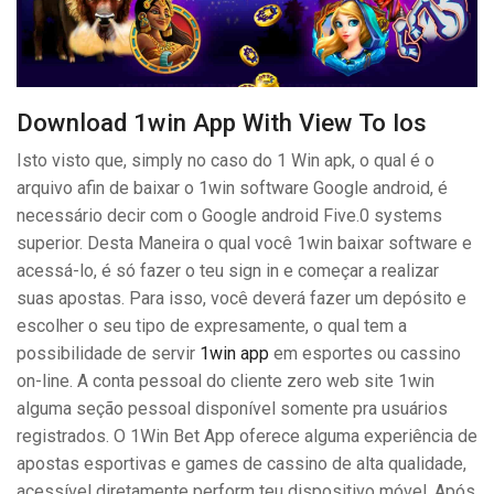
Download 1win App With View To Ios
Isto visto que, simply no caso do 1 Win apk, o qual é o
arquivo afin de baixar o 1win software Google android, é
necessário decir com o Google android Five.0 systems
superior. Desta Maneira o qual você 1win baixar software e
acessá-lo, é só fazer o teu sign in e começar a realizar
suas apostas. Para isso, você deverá fazer um depósito e
escolher o seu tipo de expresamente, o qual tem a
possibilidade de servir
1win app
em esportes ou cassino
on-line. A conta pessoal do cliente zero web site 1win
alguma seção pessoal disponível somente pra usuários
registrados. O 1Win Bet App oferece alguma experiência de
apostas esportivas e games de cassino de alta qualidade,
acessível diretamente perform teu dispositivo móvel. Após