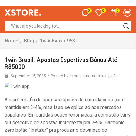
0
0
0
Home
Blog
1win Baixar 963
1win Brasil: Apostas Esportivas Bônus Até
R$5000
September 15, 2025
/
Posted by
fabriculture_admin
/
0
A margem afin de apostas rapines de uma ida começar é
mantida em 3-4%, mas isso se aplica só aos mercados
populares. Em partidas pouco renomadas, a comissão carry
out detective de apostas incrementa pra 7-9%. Harmonie
zero botão “Instalar” pra produzir o download do