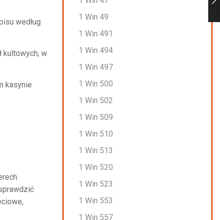
1 Win 47
1 Win 49
apisu według
1 Win 491
1 Win 494
ł kultowych, w
1 Win 497
1 Win 500
m kasynie
1 Win 502
1 Win 509
1 Win 510
1 Win 513
1 Win 520
erech
1 Win 523
 sprawdzić
1 Win 553
eciowe,
1 Win 557