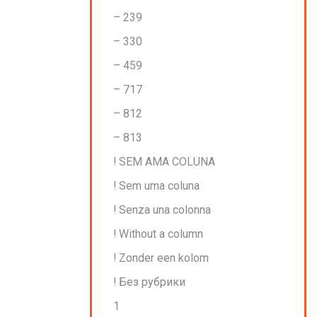
– 239
– 330
– 459
– 717
– 812
– 813
! SEM AMA COLUNA
! Sem uma coluna
! Senza una colonna
! Without a column
! Zonder een kolom
! Без рубрики
1