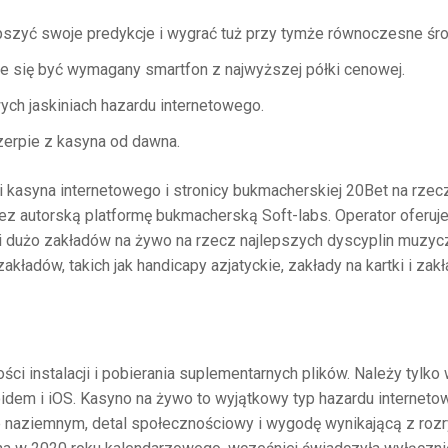
epszyć swoje predykcje i wygrać tuż przy tymże równoczesne śro
je się być wymagany smartfon z najwyższej półki cenowej.
ych jaskiniach hazardu internetowego.
zerpie z kasyna od dawna.
kasyna internetowego i stronicy bukmacherskiej 20Bet na rzec
 autorską platformę bukmacherską Soft-labs. Operator oferuje 
 dużo zakładów na żywo na rzecz najlepszych dyscyplin muzyc
ładów, takich jak handicapy azjatyckie, zakłady na kartki i zakł
 instalacji i pobierania suplementarnych plików. Należy tylko
dem i iOS. Kasyno na żywo to wyjątkowy typ hazardu internetow
 naziemnym, detal społecznościowy i wygodę wynikającą z roz