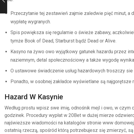
Przeczytanie tej zestawień zajmie zaledwie pięć minut, a
wypłatę wygranych.
Spis powiększa się regularnie o świeże zabawy, aczkolwiek
tymże Book of Dead, Starburst bądź Dead or Alive.
Kasyno na żywo owo wyjątkowy gatunek hazardu przez int
naziemnym, detal społecznościowy a także wygodę wynika
O ustawowe świadczenie usług hazardowych troszczy sie 
Ponadto, w osobnej zakładce wyświetlane są najgorętsze 
Hazard W Kasynie
Według prostu wpisz swe imię, odnośnik mejl i owo, w czym 
godzinek. Procedury wypłat w 20Bet w dużej mierze odzwierc
najświeższe wiadomości na katalogów stronie www domowej, 
ostatnią rzeczą, spośród którą potrzebujesz się zmierzyć, są