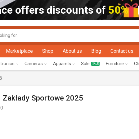
ce offers discounts of
50%
Marketplace
Shop
About us
Blog
Contact us
ctronics
Cameras
Apparels
Sale
Furniture
Ch
SALE
8
I Zakłady Sportowe 2025
0