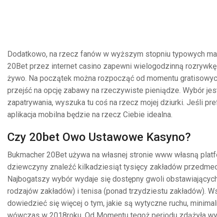
Dodatkowo, na rzecz fanów w wyższym stopniu typowych masz
20Bet przez internet casino zapewni wielogodzinną rozrywkę 
żywo. Na początek można rozpocząć od momentu gratisowych g
przejść na opcję zabawy na rzeczywiste pieniądze. Wybór jest
zapatrywania, wyszuka tu coś na rzecz mojej dziurki. Jeśli 
aplikacja mobilna będzie na rzecz Ciebie idealna.
Czy 20bet Owo Ustawowe Kasyno?
Bukmacher 20Bet używa na własnej stronie www własną platf
dziewczyny znaleźć kilkadziesiąt tysięcy zakładów przedme
Najbogatszy wybór wydaje się dostępny gwoli obstawiających
rodzajów zakładów) i tenisa (ponad trzydziestu zakładów). W
dowiedzieć się więcej o tym, jakie są wytyczne ruchu, minima
wówczas w 2018roku. Od Momentu tegoż periodu zdążyła wyr