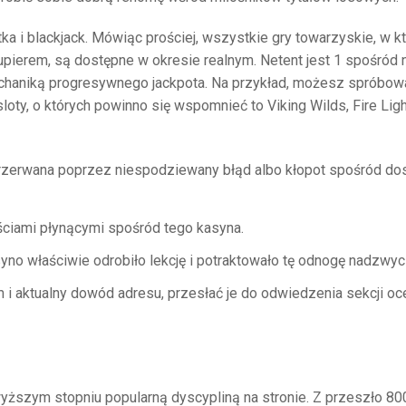
etka i blackjack. Mówiąc prościej, wszystkie gry towarzyskie, w k
rupierem, są dostępne w okresie realnym. Netent jest 1 spośród
echaniką progresywnego jackpota. Na przykład, możesz spróbo
ty, o których powinno się wspomnieć to Viking Wilds, Fire Ligh
zerwana poprzez niespodziewany błąd albo kłopot spośród dos
zyściami płynącymi spośród tego kasyna.
yno właściwie odrobiło lekcję i potraktowało tę odnogę nadzwyc
 aktualny dowód adresu, przesłać je do odwiedzenia sekcji oce
wyższym stopniu popularną dyscypliną na stronie. Z przeszło 80