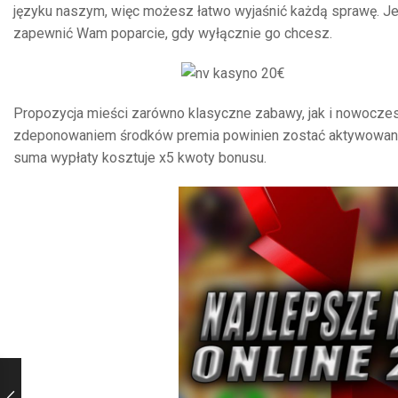
języku naszym, więc możesz łatwo wyjaśnić każdą sprawę. Je
zapewnić Wam poparcie, gdy wyłącznie go chcesz.
Propozycja mieści zarówno klasyczne zabawy, jak i nowoczes
zdeponowaniem środków premia powinien zostać aktywowany 
suma wypłaty kosztuje x5 kwoty bonusu.