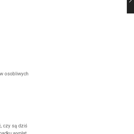
 w osobliwych
, czy są dziś
ypadku wypłat