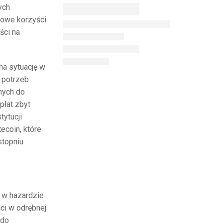
ych
kowe korzyści
ści na
na sytuację w
 potrzeb
nych do
płat zbyt
tytucji
ecoin, które
stopniu
ę w hazardzie
ci w odrębnej
 do