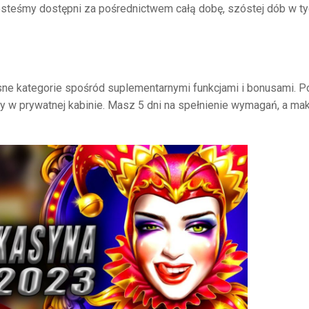
steśmy dostępni za pośrednictwem całą dobę, szóstej dób w ty
ne kategorie spośród suplementarnymi funkcjami i bonusami. P
w prywatnej kabinie. Masz 5 dni na spełnienie wymagań, a ma