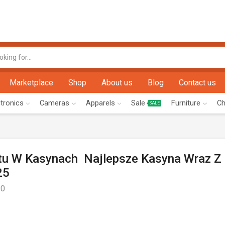
Marketplace
Shop
About us
Blog
Contact us
ctronics
Cameras
Apparels
Sale
Furniture
Ch
SALE
tu W Kasynach ️ Najlepsze Kasyna Wraz Z
25
0