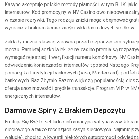
Kasyno akceptuje polskie metody płatności, w tym BLIK, jakie
internautów. Kod promocyjny w NV Casino owo niepowtarzaln
w czasie rozrywki. Tego rodzaju zniżki mogą obejmować grat
wygrane z brakiem konieczności wkładania dużych środków.
Zakłady można stawiać zarówno przed rozpoczęciem sytuacje,
meczu. Pamiętaj aczkolwiek, że nv casino premia są rozpatr
wymagać rejestracji i weryfikacji numeru komórkowy. NV Cas
odwiedzenia konieczności internautów spośród Naszego Kraju
pomocą kart instytucji bankowych (Visa, Mastercard), portfeli 
bankowych. Raz Zbytnio Razem większą popularnością cieszą si
oferują anonimowość i prędkie transakcje. Program VIP w NV
energicznych internautów.
Darmowe Spiny Z Brakiem Depozytu
Emituje Się Być to schludno informacyjna witryna www, która
sieciowego a także recenzjach kasyn sieciowych. Najmniejsz
walucie), chociaż w kwestii niektórych autopromocji odwiedz