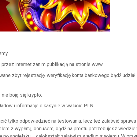
emy.
rzez internet zanim publikacją na stronie www.
ane zbyt rejestrację, weryfikację konta bankowego bądź udział
ie boją się krypto.
adów i informacje o kasynie w walucie PLN.
cić tylko odpowiedzieć na testowania, lecz też załatwić sprawa
lem z wypłatą, bonusem, bądź na prostu potrzebujesz wiedzieć
ę po angielsku – całokształt załatwisz według swojemu. W prz