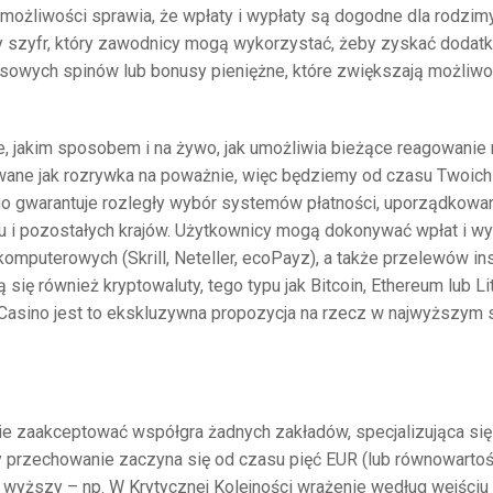
 możliwości sprawia, że wpłaty i wypłaty są dogodne dla rodzim
y szyfr, który zawodnicy mogą wykorzystać, żeby zyskać dodat
isowych spinów lub bonusy pieniężne, które zwiększają możliwo
 jakim sposobem i na żywo, jak umożliwia bieżące reagowanie 
ywane jak rozrywka na poważnie, więc będziemy od czasu Twoich
ino gwarantuje rozległy wybór systemów płatności, uporządkowa
 i pozostałych krajów. Użytkownicy mogą dokonywać wpłat i wy
komputerowych (Skrill, Neteller, ecoPayz), a także przelewów ins
ę również kryptowaluty, tego typu jak Bitcoin, Ethereum lub Lit
 Casino jest to ekskluzywna propozycja na rzecz w najwyższym 
 nie zaakceptować współgra żadnych zakładów, specjalizująca si
y przechowanie zaczyna się od czasu pięć EUR (lub równowartoś
a wyższy – np. W Krytycznej Kolejności wrażenie według wejściu