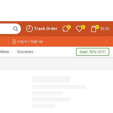
0
0
0
Track Order
$
0.00
Log in / Sign up
ildren
Groceries
Sale! 30% OFF!