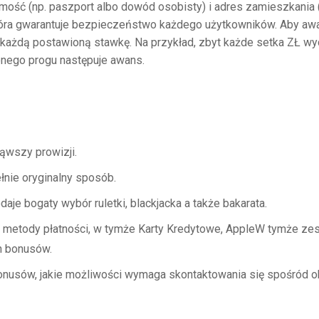
mość (np. paszport albo dowód osobisty) i adres zamieszkania 
, która gwarantuje bezpieczeństwo każdego użytkowników. Aby a
o każdą postawioną stawkę. Na przykład, zbyt każde setka ZŁ w
lonego progu następuje awans.
ąwszy prowizji.
łnie oryginalny sposób.
je bogaty wybór ruletki, blackjacka a także bakarata.
 metody płatności, w tymże Karty Kredytowe, AppleW tymże zes
h bonusów.
nusów, jakie możliwości wymaga skontaktowania się spośród 