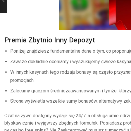
Premia Zbytnio Inny Depozyt
Poniżej znajdziesz fundamentalne dane o tym, co proponuj
Zawsze dokładnie oceniamy i wyszukujemy świeże kasyna p
W innych kasynach tego rodzaju bonusy są często przyznaw
promocjach.
Zalecamy graczom średniozaawansowanym i tymże, którzy n
Strona wyświetla wszelkie sumy bonusów, alternatywy zakł
Czat na żywo dostępny wydaje się 24/7, a obsługa umie odrzu
błyskawicznie i wyjąwszy zbędnych formułek. Posiadasz prob
nv casino free spins? Nie Zaakceptować musisz tłumaczyć si