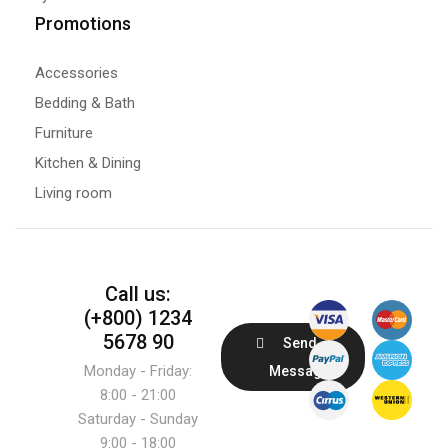
Promotions
Accessories
Bedding & Bath
Furniture
Kitchen & Dining
Living room
Call us:
(+800) 1234
5678 90
Send
Monday - Friday:
Message
8:00 - 21:00
Saturday - Sunday
9:00 - 18:00