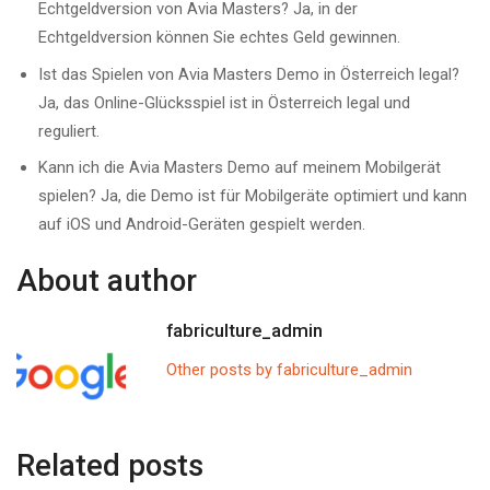
Echtgeldversion von Avia Masters? Ja, in der
Echtgeldversion können Sie echtes Geld gewinnen.
Ist das Spielen von Avia Masters Demo in Österreich legal?
Ja, das Online-Glücksspiel ist in Österreich legal und
reguliert.
Kann ich die Avia Masters Demo auf meinem Mobilgerät
spielen? Ja, die Demo ist für Mobilgeräte optimiert und kann
auf iOS und Android-Geräten gespielt werden.
About author
fabriculture_admin
Other posts by fabriculture_admin
Related posts