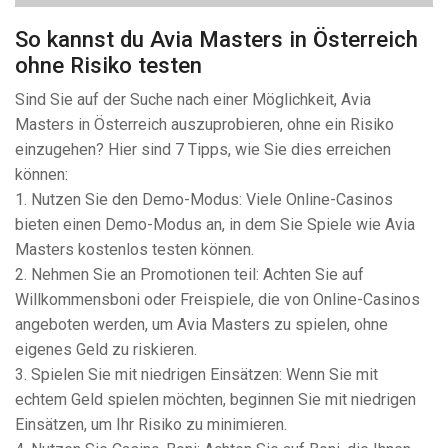
So kannst du Avia Masters in Österreich
ohne Risiko testen
Sind Sie auf der Suche nach einer Möglichkeit, Avia
Masters in Österreich auszuprobieren, ohne ein Risiko
einzugehen? Hier sind 7 Tipps, wie Sie dies erreichen
können:
1. Nutzen Sie den Demo-Modus: Viele Online-Casinos
bieten einen Demo-Modus an, in dem Sie Spiele wie Avia
Masters kostenlos testen können.
2. Nehmen Sie an Promotionen teil: Achten Sie auf
Willkommensboni oder Freispiele, die von Online-Casinos
angeboten werden, um Avia Masters zu spielen, ohne
eigenes Geld zu riskieren.
3. Spielen Sie mit niedrigen Einsätzen: Wenn Sie mit
echtem Geld spielen möchten, beginnen Sie mit niedrigen
Einsätzen, um Ihr Risiko zu minimieren.