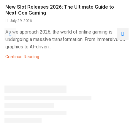
New Slot Releases 2026: The Ultimate Guide to
Next-Gen Gaming
July 29, 2026
As we approach 2026, the world of online gaming is
undergoing a massive transformation. From immersive 3D
graphics to AI-driven...
Continue Reading