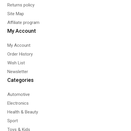
Returns policy
Site Map
Affiliate program
My Account
My Account
Order History
Wish List
Newsletter
Categories
Automotive
Electronics
Health & Beauty
Sport
Toys & Kids