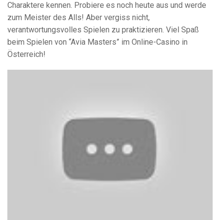
Charaktere kennen. Probiere es noch heute aus und werde
zum Meister des Alls! Aber vergiss nicht,
verantwortungsvolles Spielen zu praktizieren. Viel Spaß
beim Spielen von “Avia Masters” im Online-Casino in
Österreich!