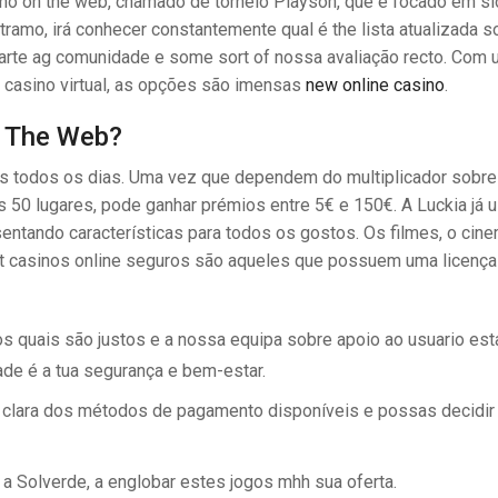
sino on the web, chamado de torneio Playson, que é focado em sl
tramo, irá conhecer constantemente qual é the lista atualizada 
parte ag comunidade e some sort of nossa avaliação recto. Com
 casino virtual, as opções são imensas
new online casino
.
 The Web?
is todos os dias. Uma vez que dependem do multiplicador sobre
s 50 lugares, pode ganhar prémios entre 5€ e 150€. A Luckia já u
entando características para todos os gostos. Os filmes, o cin
et casinos online seguros são aqueles que possuem uma licença
s quais são justos e a nossa equipa sobre apoio ao usuario es
dade é a tua segurança e bem-estar.
clara dos métodos de pagamento disponíveis e possas decidir
 a Solverde, a englobar estes jogos mhh sua oferta.