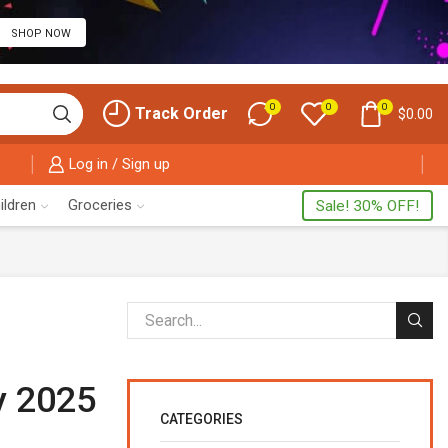
SHOP NOW
0
0
0
Track Order
$
0.00
Log in / Sign up
ildren
Groceries
Sale! 30% OFF!
y 2025
CATEGORIES