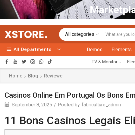
Marketpla
All categories
All Departments
Demos
Elements
TV & Monitor
Ele
Home
Blog
Reviewe
Casinos Online Em Portugal Os Bons Em
September 8, 2025
/
Posted by
fabriculture_admin
11 Bons Casinos Legais El