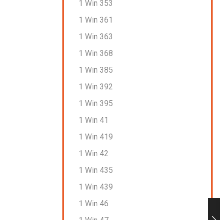
1 Win 353
1 Win 361
1 Win 363
1 Win 368
1 Win 385
1 Win 392
1 Win 395
1 Win 41
1 Win 419
1 Win 42
1 Win 435
1 Win 439
1 Win 46