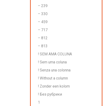
– 239
– 330
– 459
– 717
– 812
– 813
! SEM AMA COLUNA
! Sem uma coluna
! Senza una colonna
! Without a column
! Zonder een kolom
! Без рубрики
1