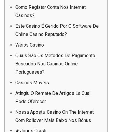
Como Registar Conta Nos Internet
Casinos?
Este Casino É Gerido Por O Software De
Online Casino Reputado?
Weiss Casino
Quais São Os Métodos De Pagamento
Buscados Nos Casinos Online
Portugueses?
Casinos Móveis
Atingiu O Remate De Artigos La Cual
Pode Oferecer
Nossa Aposta: Casino On The Internet
Com Rollover Mais Baixo Nos Bónus
🌶 Jogos Crash