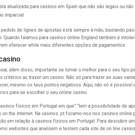
sta atualizada para casinos em Spain que não são legais ou não
o imparcial.
um pedido de lignes de apostas está sempre à mão, bastando pa
ão. Quando falamos para casinos online England também é intole
vem oferecer while mais diferentes opções de pagamentos.
casino
sar, além disso, importante se tornar o melhor para o seu tipo pa
 critérios ao trazer um casino. Não só para trazer as suas vant
ecer, mesmo os teus pontos negativos. Aqui, não só é possível 
ios para se escolher o seu online casino.
asinos físicos em Portugal em que” “tem a possibilidade de ap
n the internet. Na casinos. pt focamo-nos nos casinos online 
o em relação à casinos físicos em Portugal. Para descubrir um
 como websites que analisem e testem cada site de on line casino