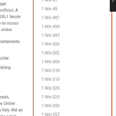
1 Win 47
ugal
1 Win 49
cíficos. A
 SRIJ. Neste
1 Win 491
o no nosso
1 Win 494
 online.
1 Win 497
mpletamente
1 Win 500
1 Win 502
star.
1 Win 509
mbling
1 Win 510
1 Win 513
1 Win 520
1 Win 523
rash,
 e Online
1 Win 553
Italy. Até ao
1 Win 557