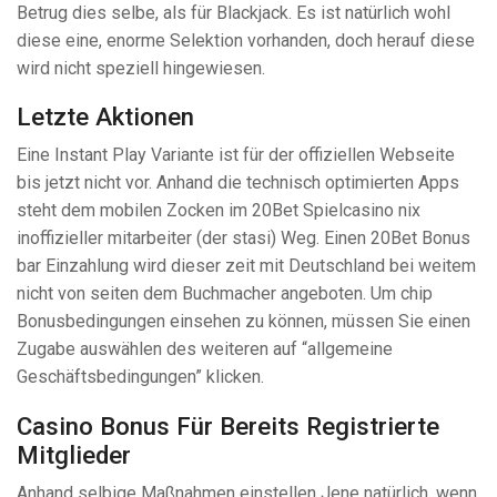
Betrug dies selbe, als für Blackjack. Es ist natürlich wohl
diese eine, enorme Selektion vorhanden, doch herauf diese
wird nicht speziell hingewiesen.
Letzte Aktionen
Eine Instant Play Variante ist für der offiziellen Webseite
bis jetzt nicht vor. Anhand die technisch optimierten Apps
steht dem mobilen Zocken im 20Bet Spielcasino nix
inoffizieller mitarbeiter (der stasi) Weg. Einen 20Bet Bonus
bar Einzahlung wird dieser zeit mit Deutschland bei weitem
nicht von seiten dem Buchmacher angeboten. Um chip
Bonusbedingungen einsehen zu können, müssen Sie einen
Zugabe auswählen des weiteren auf “allgemeine
Geschäftsbedingungen” klicken.
Casino Bonus Für Bereits Registrierte
Mitglieder
Anhand selbige Maßnahmen einstellen Jene natürlich, wenn