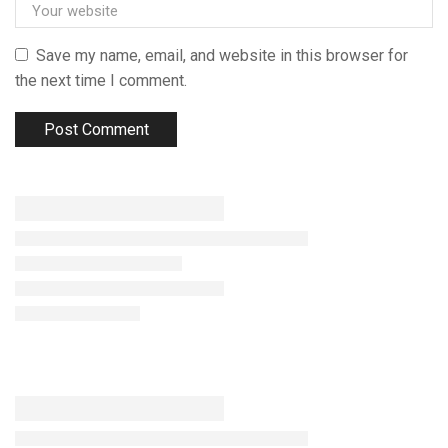
Save my name, email, and website in this browser for
the next time I comment.