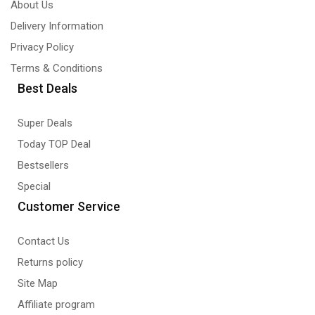
About Us
Delivery Information
Privacy Policy
Terms & Conditions
Best Deals
Super Deals
Today TOP Deal
Bestsellers
Special
Customer Service
Contact Us
Returns policy
Site Map
Affiliate program