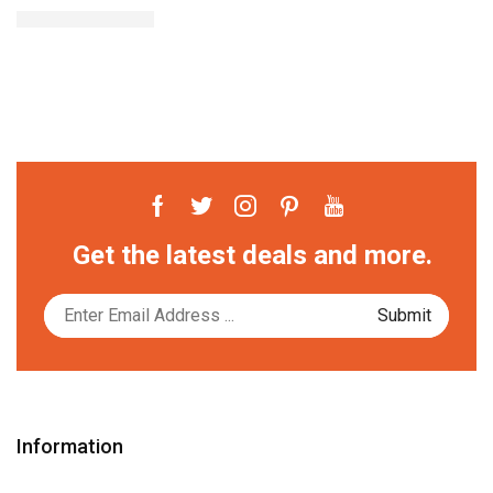
Get the latest deals and more.
Information