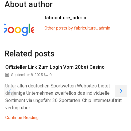
About author
fabriculture_admin
Other posts by fabriculture_admin
Related posts
Offizieller Link Zum Login Vom 20bet Casino
September 8, 2025
0
Unter allen deutschen Sportwetten Websites bietet
dasjenige Unternehmen zweifellos das individuelle
Sortiment via ungefähr 30 Sportarten. Chip Internetauftritt
verfügt über...
Continue Reading