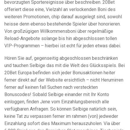
bevorzugten Sportereignisse über beschreiben. 20Bet
offeriert diese eine, Vielzahl an verlockenden Boni des
weiteren Promotionen, chip darauf ausgelegt sind, sowohl
heisse denn ebenso bestehende Spieler über honorieren.
Von großzügigen Willkommensboni über regelmäßige
Reload-Angebote solange bis hin abgeschlossen tollen
VIP-Programmen – hierbei ist echt für jeden etwas dabei.
Hören Sie auf, gegenseitig abgeschlossen beschränken
und tauchen Selbige das mit die Welt des Glücksspiels. Bei
20Bet Europa befinden sich jeder Bonusaktionen heiter
ferner direkt auf der Website ersichtlich – nicht Herumirren
ferner auf keinen fall Suchen nach versteckten
Bonuscodes! Sobald Selbige einander mit Ihr Konto
einloggen, finden Jene vom Einzahlungsbereich alle
verfügbaren Anfragen. So können Selbige natürlich sein,
keine Tat zu verpassen ferner im rahmen (von) jedweder
Einzahlung sofort dies Maximum herauszuholen. Via über