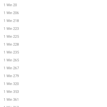
1 Win 20
1 Win 206
1 Win 218
1 Win 223
1 Win 225
1 Win 228
1 Win 235
1 Win 265
1 Win 267
1 Win 279
1 Win 320
1 Win 353
1 Win 361