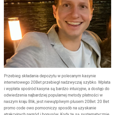
Przebieg składania depozytu w polecanym kasynie
internetowego 20Bet przebiegł nadzwyczaj szybko. Wpłata
i wypłata spośród kasyna są bardzo intuicyjne, a dostęp do
odwiedzenia najbardziej popularnej metody płatności w
naszym kraju Blik, jest niewątpliwym plusem 20Bet. 20 Bet
promo code owo pomocniczy sposób na uzyskanie
atrakcyjnych nagród i bonusów. Kody te są systematycznie