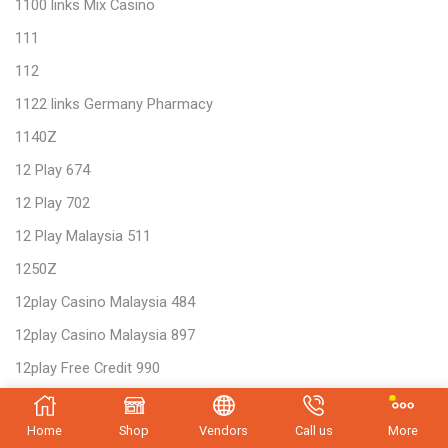
1100 links Mix Casino
111
112
1122 links Germany Pharmacy
1140Z
12 Play 674
12 Play 702
12 Play Malaysia 511
1250Z
12play Casino Malaysia 484
12play Casino Malaysia 897
12play Free Credit 990
12play International 980
Home
Shop
Vendors
Call us
More
12play Malaysia 352