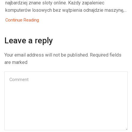
najbardziej znane sloty online. Każdy zapaleniec
komputerów losowych bez wątpienia odnajdzie maszynę,...
Continue Reading
Leave a reply
Your email address will not be published. Required fields
are marked