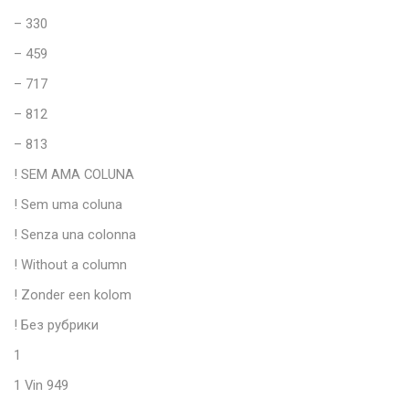
– 330
– 459
– 717
– 812
– 813
! SEM AMA COLUNA
! Sem uma coluna
! Senza una colonna
! Without a column
! Zonder een kolom
! Без рубрики
1
1 Vin 949