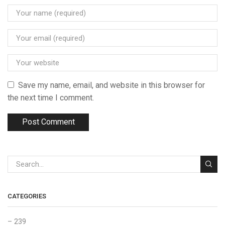
Save my name, email, and website in this browser for
the next time I comment.
CATEGORIES
– 239