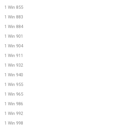
1 Win 855
1 Win 883
1 Win 884
1 Win 901
1 Win 904
1 Win 911
1 Win 932
1 Win 940
1 Win 955
1 Win 965
1 Win 986
1 Win 992
1 Win 998