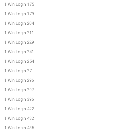
1 Win Login 175
1 Win Login 179
1 Win Login 204
1 Win Login 211
1 Win Login 229
1 Win Login 241
1 Win Login 254
1 Win Login 27
1 Win Login 296
1 Win Login 297
1 Win Login 396
1 Win Login 422
1 Win Login 432
1 Win Login 435