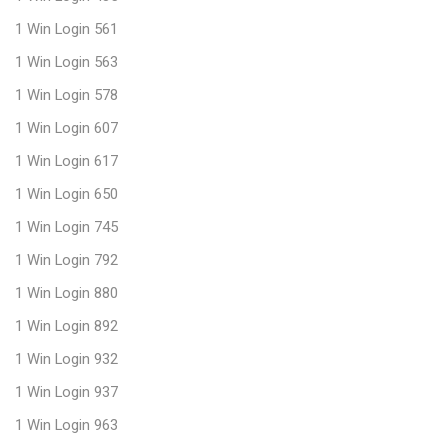
1 Win Login 561
1 Win Login 563
1 Win Login 578
1 Win Login 607
1 Win Login 617
1 Win Login 650
1 Win Login 745
1 Win Login 792
1 Win Login 880
1 Win Login 892
1 Win Login 932
1 Win Login 937
1 Win Login 963