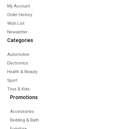
My Account
Order History
Wish List
Newsletter
Categories
Automotive
Electronics
Health & Beauty
Sport
Toys & Kids
Promotions
Accessories
Bedding & Bath
Furniture