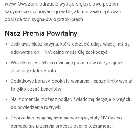
www. Owszem, odrzucić wydaje się być owo poziom
kasyna licencjonowanego w UE, ale nie zaakceptować
posiada też sygnałów o przekrętach.
Nasz Premia Powitalny
Jeśli uwielbiasz kasyna, które odrzucić udają więcej, niż są
adekwatne do – NVcasino może Cię zaskoczyć.
Wszelkich jest 59 i co dziesięć poziomów otrzymujesz
nieznany status konta.
Dodatkowe bonusy, osobiste wsparcie i lepsze limity wypłat
to tylko część benefitów.
Na momencie możesz podjąć świadomą decyzję o wejściu
do odwiedzenia rozrywki.
Poprzednio osiągnięciem pierwszej wypłaty NV Casino
domaga się przejścia procesu ocenie tożsamości.