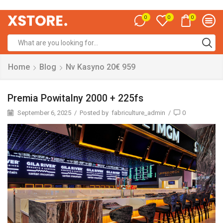
0
0
0
Home
Blog
Nv Kasyno 20€ 959
Premia Powitalny 2000 + 225fs
September 6, 2025
/
Posted by
fabriculture_admin
/
0