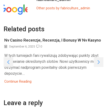
Other posts by fabriculture_admin
Related posts
Nv Casino Recenzje, Recenzja, I Bonusy W Nv Kasyno
September 6, 2025
0
W tych turniejach fani rywalizują zdobywając punkty zbyt
obstawianie określonych slotów. Nowi użytkownicy mogą
otrzymać nadprogram powitalny obok pierwszym
depozycie....
Continue Reading
Leave a reply