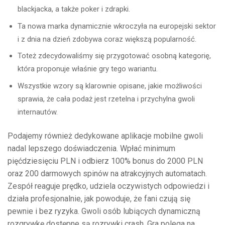
blackjacka, a także poker i zdrapki.
Ta nowa marka dynamicznie wkroczyła na europejski sektor
i z dnia na dzień zdobywa coraz większą popularność.
Toteż zdecydowaliśmy się przygotować osobną kategorię,
która proponuje właśnie gry tego wariantu.
Wszystkie wzory są klarownie opisane, jakie możliwości
sprawia, że cała podaż jest rzetelna i przychylna gwoli
internautów.
Podajemy również dedykowane aplikacje mobilne gwoli
nadal lepszego doświadczenia. Wpłać minimum
pięćdziesięciu PLN i odbierz 100% bonus do 2000 PLN
oraz 200 darmowych spinów na atrakcyjnych automatach.
Zespół reaguje prędko, udziela oczywistych odpowiedzi i
działa profesjonalnie, jak powoduje, że fani czują się
pewnie i bez ryzyka. Gwoli osób lubiących dynamiczną
rozgrywkę dostępne są rozrywki crash. Gra polega na