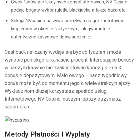
Gwoli fanów perfekcyjnych konsol stołowych, NV Casino
podaje bogaty wybór ruletki, blackjacka a także bakarata.
Sekcja NVcasino na żywo umożliwia na grę z istotnymi
krupierami w okresie faktycznym, jak gwarantuje
autentyczne kasynowe doświadczenie.
Cashback naliczany wydaje się być co tydzień i może
wynosić poniekąd kilkanaście procent. Interesujące bonusy
w naszym kasynie nie zaakceptować kończą się na 3
bonusie depozytowym. Mało owego – nasz tygodniowy
bonus może być od momentu jego o wiele atrakcyjniejszy.
Wykładzinom dłużej korzystasz spośród usług
Internetowego NV Casino, naszym lepszy otrzymasz
nadprogram.
Metody Płatności I Wypłaty