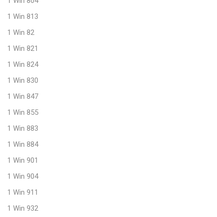
1 Win 804
1 Win 813
1 Win 82
1 Win 821
1 Win 824
1 Win 830
1 Win 847
1 Win 855
1 Win 883
1 Win 884
1 Win 901
1 Win 904
1 Win 911
1 Win 932