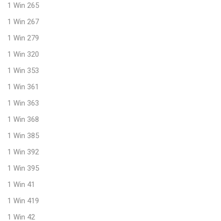
1 Win 265
1 Win 267
1 Win 279
1 Win 320
1 Win 353
1 Win 361
1 Win 363
1 Win 368
1 Win 385
1 Win 392
1 Win 395
1 Win 41
1 Win 419
1 Win 42