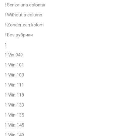
! Senza una colonna
! Without a column
! Zonder een kolom
! Без рубрики
1
1 Vin 949
1 Win 101
1 Win 103
1 Win 111
1 Win 118
1 Win 133
1 Win 135
1 Win 145
1 Win 149