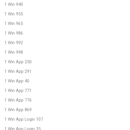
1 Win 940
1 Win 955
1 Win 965
1 Win 986
1 Win 992
1 Win 998
1 Win App 250
1 Win App 291
1 Win App 40
1 Win App 771
1 Win App 776
1 Win App 869
1 Win App Login 107
1 Win App Login 35