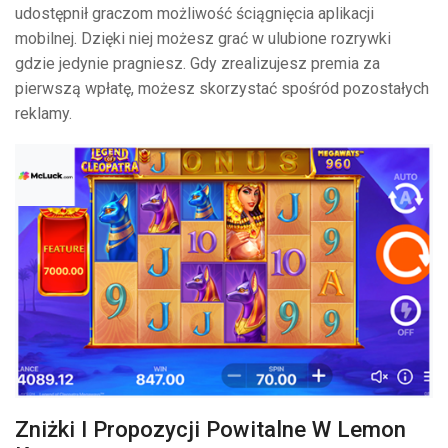
udostępnił graczom możliwość ściągnięcia aplikacji
mobilnej. Dzięki niej możesz grać w ulubione rozrywki
gdzie jedynie pragniesz. Gdy zrealizujesz premia za
pierwszą wpłatę, możesz skorzystać spośród pozostałych
reklamy.
Zniżki I Propozycji Powitalne W Lemon