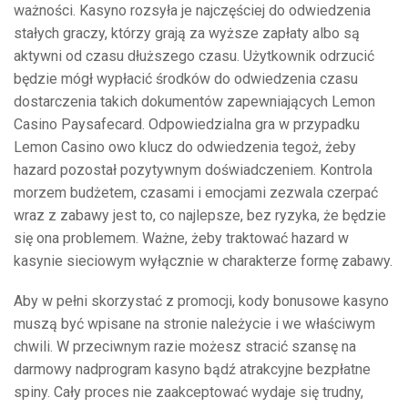
ważności. Kasyno rozsyła je najczęściej do odwiedzenia
stałych graczy, którzy grają za wyższe zapłaty albo są
aktywni od czasu dłuższego czasu. Użytkownik odrzucić
będzie mógł wypłacić środków do odwiedzenia czasu
dostarczenia takich dokumentów zapewniających Lemon
Casino Paysafecard. Odpowiedzialna gra w przypadku
Lemon Casino owo klucz do odwiedzenia tegoż, żeby
hazard pozostał pozytywnym doświadczeniem. Kontrola
morzem budżetem, czasami i emocjami zezwala czerpać
wraz z zabawy jest to, co najlepsze, bez ryzyka, że będzie
się ona problemem. Ważne, żeby traktować hazard w
kasynie sieciowym wyłącznie w charakterze formę zabawy.
Aby w pełni skorzystać z promocji, kody bonusowe kasyno
muszą być wpisane na stronie należycie i we właściwym
chwili. W przeciwnym razie możesz stracić szansę na
darmowy nadprogram kasyno bądź atrakcyjne bezpłatne
spiny. Cały proces nie zaakceptować wydaje się trudny,