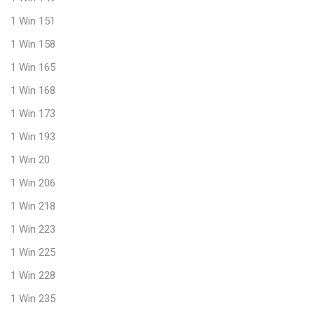
1 Win 151
1 Win 158
1 Win 165
1 Win 168
1 Win 173
1 Win 193
1 Win 20
1 Win 206
1 Win 218
1 Win 223
1 Win 225
1 Win 228
1 Win 235