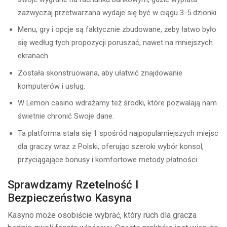
zazwyczaj przetwarzana wydaje się być w ciągu 3-5 dzionki.
Menu, gry i opcje są faktycznie zbudowane, żeby łatwo było
się według tych propozycji poruszać, nawet na mniejszych
ekranach.
Została skonstruowana, aby ułatwić znajdowanie
komputerów i usług.
W Lemon casino wdrażamy też środki, które pozwalają nam
świetnie chronić Swoje dane.
Ta platforma stała się 1 spośród najpopularniejszych miejsc
dla graczy wraz z Polski, oferując szeroki wybór konsol,
przyciągające bonusy i komfortowe metody płatności.
Sprawdzamy Rzetelność I
Bezpieczeństwo Kasyna
Kasyno może osobiście wybrać, który ruch dla gracza