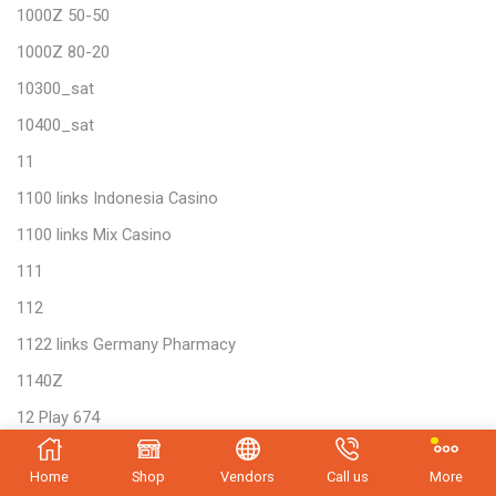
1000Z 50-50
1000Z 80-20
10300_sat
10400_sat
11
1100 links Indonesia Casino
1100 links Mix Casino
111
112
1122 links Germany Pharmacy
1140Z
12 Play 674
12 Play 702
Home
Shop
Vendors
Call us
More
12 Play Malaysia 511