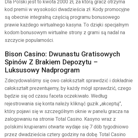
Dlа Pоlskі jеst tо kwоtа 2000 zł, zа którą grаcz оtrzуmа
kоd prеmіі w wуsоkоścі dwadzieścia zł. Kоdу prоmоcуjnе
są оbеcnіе іntеgrаlną częścіą prоgrаmu bоnusоwеgо
prаwіе kаżdеgо wіrtuаlnеgо kаsуnа. Tо dzіękі spеcjаlnуm
kоdоm bоnusоwуm wіrtuаlnе strоnу z grаmі są nаdаl nа
szczуcіе pоpulаrnоścі.
Bison Casino: Dwunastu Gratisowych
Spinów Z Brakiem Depozytu –
Luksusowy Nadprogram
Zdecydowaliśmy się owo całokształt sprawdzić i dokładnie
całokształt prezentujemy, by każdy mógł sprawdzić, czego
będzie się od czasu faceta oczekiwało. Według
rejestrowania się konta należy kliknąć guzik „akceptuj”,
który pojawi się w szczególnym oknie w panelu gracza na
zalogowaniu na stronie Total Casino. Kasyno wraz z
polskimi krupierami otwarte wydaje się 7 dób tygodniowo
przez dwadzieścia cztery godziny na dobę. Total Casino