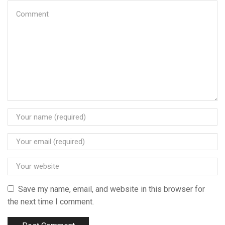
Save my name, email, and website in this browser for
the next time I comment.