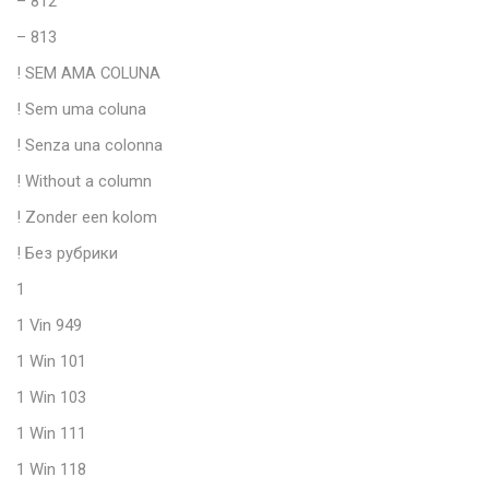
– 812
– 813
! SEM AMA COLUNA
! Sem uma coluna
! Senza una colonna
! Without a column
! Zonder een kolom
! Без рубрики
1
1 Vin 949
1 Win 101
1 Win 103
1 Win 111
1 Win 118