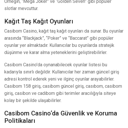
Örneğin, “Mega Joker” ve “Golden Seven” gibi popüler
slotlar mevcuttur.
Kağıt Taş Kağıt Oyunları
Casibom Casino, kağıt taş kağıt oyunları da sunar. Bu oyunlar
arasında “Blackjack”, “Poker” ve “Baccarat” gibi popüler
oyunlar yer almaktadır. Kullanıcılar bu oyunlarda stratejik
düşünme ve karar alma yeteneklerini geliştirebilirler.
Casibom Casino’da oynanabilecek oyunlar listesi bu
kadarıyla sınırlı değildir. Kullanıcılar her zaman güncel giriş
adresi kontrol ederek yeni ve ilginç oyunlar arayabilirler.
Casibom 158 giriş, casibom güncel giriş, casıbom, casibom
giriş, casibon ve cadibom gibi terimler aracılığıyla siteye
kolay bir şekilde ulaşabilirler.
Casibom Casino’da Güvenlik ve Koruma
Politikaları