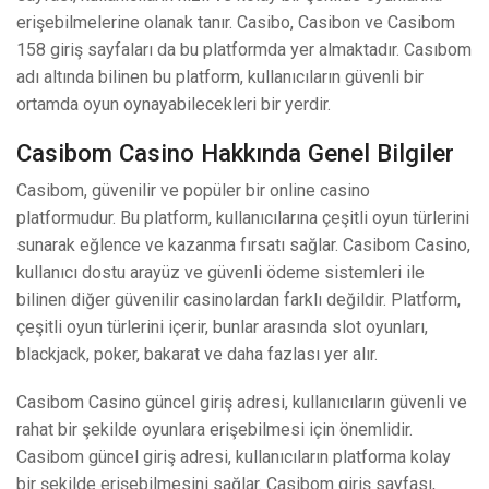
erişebilmelerine olanak tanır. Casibo, Casibon ve Casibom
158 giriş sayfaları da bu platformda yer almaktadır. Casıbom
adı altında bilinen bu platform, kullanıcıların güvenli bir
ortamda oyun oynayabilecekleri bir yerdir.
Casibom Casino Hakkında Genel Bilgiler
Casibom, güvenilir ve popüler bir online casino
platformudur. Bu platform, kullanıcılarına çeşitli oyun türlerini
sunarak eğlence ve kazanma fırsatı sağlar. Casibom Casino,
kullanıcı dostu arayüz ve güvenli ödeme sistemleri ile
bilinen diğer güvenilir casinolardan farklı değildir. Platform,
çeşitli oyun türlerini içerir, bunlar arasında slot oyunları,
blackjack, poker, bakarat ve daha fazlası yer alır.
Casibom Casino güncel giriş adresi, kullanıcıların güvenli ve
rahat bir şekilde oyunlara erişebilmesi için önemlidir.
Casibom güncel giriş adresi, kullanıcıların platforma kolay
bir şekilde erişebilmesini sağlar. Casibom giriş sayfası,