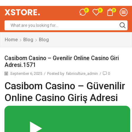
0
0
0
Home
Blog
Blog
Casibom Casino – Gvenilir Online Casino Giri
Adresi.1571
September 6, 2025
/
Posted by
fabriculture_admin
/
0
Casibom Casino – Güvenilir
Online Casino Giriş Adresi
▶️