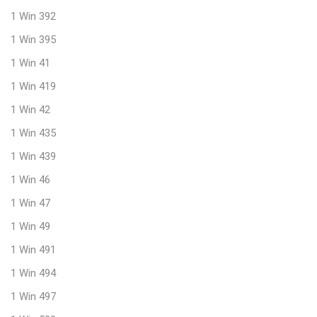
1 Win 392
1 Win 395
1 Win 41
1 Win 419
1 Win 42
1 Win 435
1 Win 439
1 Win 46
1 Win 47
1 Win 49
1 Win 491
1 Win 494
1 Win 497