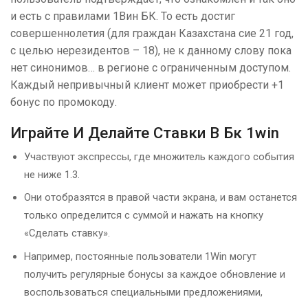
и есть с правилами 1Вин БК. То есть достиг
совершеннолетия (для граждан Казахстана сие 21 год,
с целью нерезидентов – 18), не к данному слову пока
нет синонимов… в регионе с ограниченным доступом.
Каждый непривычный клиент может приобрести +1
бонус по промокоду.
Играйте И Делайте Ставки В Бк 1win
Участвуют экспрессы, где множитель каждого события
не ниже 1.3.
Они отобразятся в правой части экрана, и вам останется
только определится с суммой и нажать на кнопку
«Сделать ставку».
Например, постоянные пользователи 1Win могут
получить регулярные бонусы за каждое обновление и
воспользоваться специальными предложениями,