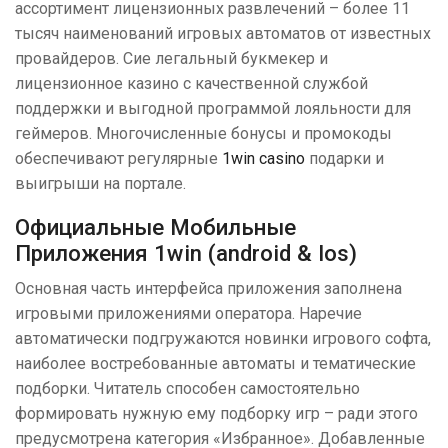
ассортимент лицензионных развлечений – более 11
тысяч наименований игровых автоматов от известных
провайдеров. Сие легальный букмекер и
лицензионное казино с качественной службой
поддержки и выгодной программой лояльности для
геймеров. Многочисленные бонусы и промокоды
обеспечивают регулярные
1win casino
подарки и
выигрыши на портале.
Официальные Мобильные
Приложения 1win (android & Ios)
Основная часть интерфейса приложения заполнена
игровыми приложениями оператора. Наречие
автоматически подгружаются новинки игрового софта,
наиболее востребованные автоматы и тематические
подборки. Читатель способен самостоятельно
формировать нужную ему подборку игр – ради этого
предусмотрена категория «Избранное». Добавленные