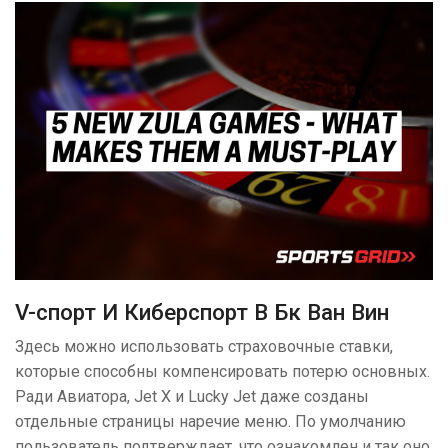
V-спорт И Киберспорт В Бк Ван Вин
Здесь можно использовать страховочные ставки,
которые способны компенсировать потерю основных.
Ради Авиатора, Jet X и Lucky Jet даже созданы
отдельные страницы наречие меню. По умолчанию
пользователь подтверждает, что ознакомлен и так оно