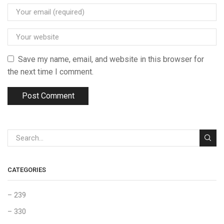
Save my name, email, and website in this browser for
the next time I comment.
CATEGORIES
– 239
– 330