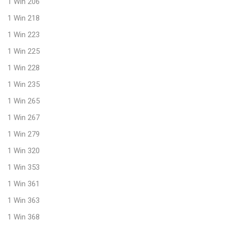
1 Win 206
1 Win 218
1 Win 223
1 Win 225
1 Win 228
1 Win 235
1 Win 265
1 Win 267
1 Win 279
1 Win 320
1 Win 353
1 Win 361
1 Win 363
1 Win 368