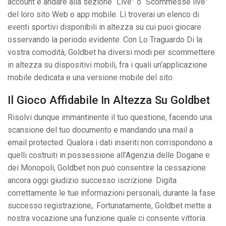
account e andare alla sezione “Live” o “Scommesse live”
del loro sito Web o app mobile. Lì troverai un elenco di
eventi sportivi disponibili in altezza su cui puoi giocare
osservando la periodo evidente. Con Lo Traguardo Di la
vostra comodità, Goldbet ha diversi modi per scommettere
in altezza su dispositivi mobili, fra i quali un’applicazione
mobile dedicata e una versione mobile del sito.
Il Gioco Affidabile In Altezza Su Goldbet
Risolvi dunque immantinente il tuo questione, facendo una
scansione del tuo documento e mandando una mail a
email protected. Qualora i dati inseriti non corrispondono a
quelli costruiti in possessione all’Agenzia delle Dogane e
dei Monopoli, Goldbet non può consentire la cessazione
ancora oggi giudizio successo iscrizione. Digita
correttamente le tue informazioni personali, durante la fase
successo registrazione,. Fortunatamente, Goldbet mette a
nostra vocazione una funzione quale ci consente vittoria