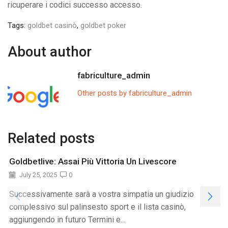
ricuperare i codici successo accesso.
Tags:
goldbet casinò
,
goldbet poker
About author
fabriculture_admin
Other posts by fabriculture_admin
Related posts
Goldbetlive: Assai Più Vittoria Un Livescore
July 25, 2025
0
Successivamente sarà a vostra simpatia un giudizio
complessivo sul palinsesto sport e il lista casinò,
aggiungendo in futuro Termini e...