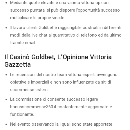
Mediante quote elevate e una varietà vittoria opzioni
successo puntata, si può disporre l’opportunità successo
moltiplicare le proprie vincite.
Il lavoro clienti Goldbet é raggiungibile costruiti in differenti
modi, dalla live chat al quantitativo di telefono ed da ultimo
tramite email.
Il Casinò Goldbet, L’Opinione Vittoria
Gazzetta
Le recensioni del nostro team vittoria esperti avvengono
obiettive e imparziali e non sono influenzate da siti di
scommesse esterni.
La commissione ci consente successo legare
bonusscommesse360.it costantemente aggiornato e
funzionante.
Nel evento osservando la i quali sono state apportate