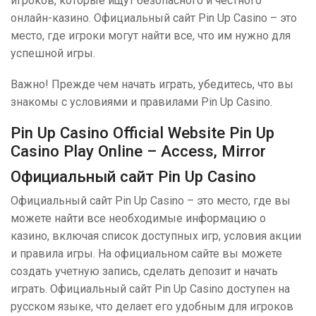
игроков, которые ищут безопасного и честного
онлайн-казино. Официальный сайт Pin Up Casino – это
место, где игроки могут найти все, что им нужно для
успешной игры.
Важно! Прежде чем начать играть, убедитесь, что вы
знакомы с условиями и правилами Pin Up Casino.
Pin Up Casino Official Website Pin Up
Casino Play Online – Access, Mirror
Официальный сайт Pin Up Casino
Официальный сайт Pin Up Casino – это место, где вы
можете найти все необходимые информацию о
казино, включая список доступных игр, условия акции
и правила игры. На официальном сайте вы можете
создать учетную запись, сделать депозит и начать
играть. Официальный сайт Pin Up Casino доступен на
русском языке, что делает его удобным для игроков