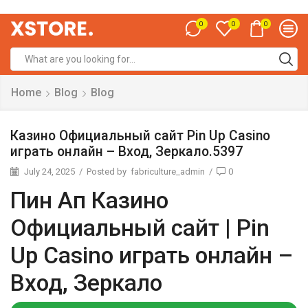
0
0
0
Home
Blog
Blog
Казино Официальный сайт Pin Up Casino
играть онлайн – Вход, Зеркало.5397
July 24, 2025
/
Posted by
fabriculture_admin
/
0
Пин Ап Казино
Официальный сайт | Pin
Up Casino играть онлайн –
Вход, Зеркало