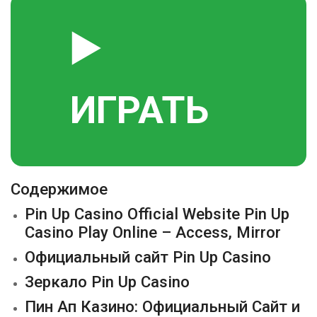
▶️
ИГРАТЬ
Содержимое
Pin Up Casino Official Website Pin Up
Casino Play Online – Access, Mirror
Официальный сайт Pin Up Casino
Зеркало Pin Up Casino
Пин Ап Казино: Официальный Сайт и