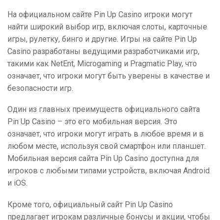
На официальном сайте Pin Up Casino игроки могут
найти широкий выбор игр, включая слоты, карточные
игры, рулетку, бинго и другие. Игры на сайте Pin Up
Casino разработаны ведущими разработчиками игр,
такими как NetEnt, Microgaming и Pragmatic Play, что
означает, что игроки могут быть уверены в качестве и
безопасности игр.
Один из главных преимуществ официального сайта
Pin Up Casino – это его мобильная версия. Это
означает, что игроки могут играть в любое время и в
любом месте, используя свой смартфон или планшет.
Мобильная версия сайта Pin Up Casino доступна для
игроков с любыми типами устройств, включая Android
и iOS.
Кроме того, официальный сайт Pin Up Casino
предлагает игрокам различные бонусы и акции, чтобы