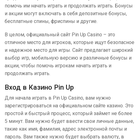
помочь им начать играть и продолжать играть. Бонусы
и акции могут включать в себя депозитные бонусы,
бесплатные спины, фриспины и другие.
В целом, официальный сайт Pin Up Casino – это
отличное место для игроков, которые ищут безопасное
и надежное место для игры. Сайт предлагает широкий
выбор игр, мобильную версию и различные бонусы и
акции, чтобы помочь игрокам начать играть и
продолжать играть.
Вход в Казино Pin Up
Для начала играть в Pin Up Casino, вам нужно
зарегистрироваться на официальном сайте казино. Это
простой и быстрый процесс, который займет не более
5 минут. Вам нужно будет ввести свои личные данные,
такие как имя, фамилия, адрес электронной почты и
пароль. Вам также нужно будет выбрать валюту, в