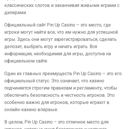
классических слотов и заканчивая живыми играми с
дилерами.
Официальный сайт Pin Up Casino – это место, где
игроки могут найти все, что им нужно для успешной
игры. Здесь они могут зарегистрироваться, сделать
депозит, выбрать игру и начать играть. Вся
информация, необходимая для игры, доступна на
официальном сайте.
Один из главных преимуществ Pin Up Casino – это его
официальный статус. Это означает, что казино
подчиняется строгим правилам и регламенту, чтобы
обеспечить безопасность и честность игроков. Это
особенно важно для игроков, которые играют в
онлайн-казино впервые.
В целом, Pin Up Casino – это отличное место для