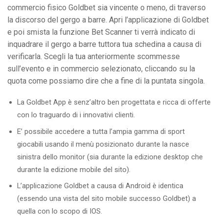
commercio fisico Goldbet sia vincente o meno, di traverso
la discorso del gergo a barre. Apri l’applicazione di Goldbet
e poi smista la funzione Bet Scanner ti verrà indicato di
inquadrare il gergo a barre tuttora tua schedina a causa di
verificarla. Scegli la tua anteriormente scommesse
sull’evento e in commercio selezionato, cliccando su la
quota come possiamo dire che a fine di la puntata singola.
La Goldbet App è senz’altro ben progettata e ricca di offerte
con lo traguardo di i innovativi clienti.
E’ possibile accedere a tutta l’ampia gamma di sport
giocabili usando il menù posizionato durante la nasce
sinistra dello monitor (sia durante la edizione desktop che
durante la edizione mobile del sito).
L’applicazione Goldbet a causa di Android è identica
(essendo una vista del sito mobile successo Goldbet) a
quella con lo scopo di IOS.