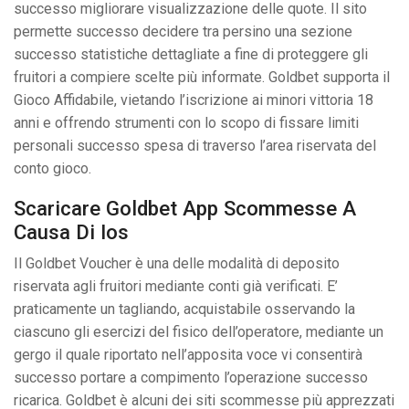
successo migliorare visualizzazione delle quote. Il sito
permette successo decidere tra persino una sezione
successo statistiche dettagliate a fine di proteggere gli
fruitori a compiere scelte più informate. Goldbet supporta il
Gioco Affidabile, vietando l’iscrizione ai minori vittoria 18
anni e offrendo strumenti con lo scopo di fissare limiti
personali successo spesa di traverso l’area riservata del
conto gioco.
Scaricare Goldbet App Scommesse A
Causa Di Ios
Il Goldbet Voucher è una delle modalità di deposito
riservata agli fruitori mediante conti già verificati. E’
praticamente un tagliando, acquistabile osservando la
ciascuno gli esercizi del fisico dell’operatore, mediante un
gergo il quale riportato nell’apposita voce vi consentirà
successo portare a compimento l’operazione successo
ricarica. Goldbet è alcuni dei siti scommesse più apprezzati