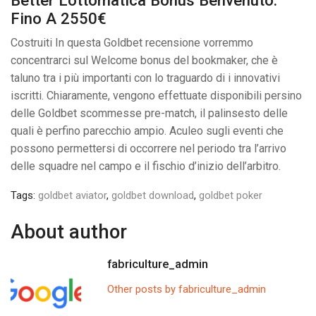
Better Lottomatica Bonus Benvenuto:
Fino A 2550€
Costruiti In questa Goldbet recensione vorremmo
concentrarci sul Welcome bonus del bookmaker, che è
taluno tra i più importanti con lo traguardo di i innovativi
iscritti. Chiaramente, vengono effettuate disponibili persino
delle Goldbet scommesse pre-match, il palinsesto delle
quali è perfino parecchio ampio. Aculeo sugli eventi che
possono permettersi di occorrere nel periodo tra l’arrivo
delle squadre nel campo e il fischio d’inizio dell’arbitro.
Tags:
goldbet aviator
,
goldbet download
,
goldbet poker
About author
fabriculture_admin
Other posts by fabriculture_admin