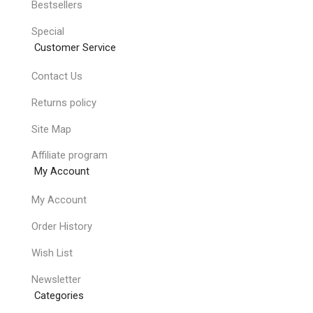
Bestsellers
Special
Customer Service
Contact Us
Returns policy
Site Map
Affiliate program
My Account
My Account
Order History
Wish List
Newsletter
Categories