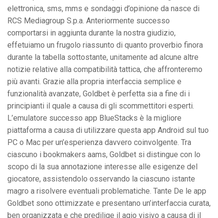
elettronica, sms, mms e sondaggi d’opinione da nasce di
RCS Mediagroup S.p.a. Anteriormente successo
comportarsi in aggiunta durante la nostra giudizio,
effetuiamo un frugolo riassunto di quanto proverbio finora
durante la tabella sottostante, unitamente ad alcune altre
notizie relative alla compatibilità tattica, che affronteremo
più avanti. Grazie alla propria interfaccia semplice e
funzionalità avanzate, Goldbet è perfetta sia a fine di i
principianti il quale a causa di gli scommettitori esperti.
L’emulatore successo app BlueStacks è la migliore
piattaforma a causa di utilizzare questa app Android sul tuo
PC o Mac per un’esperienza davvero coinvolgente. Tra
ciascuno i bookmakers aams, Goldbet si distingue con lo
scopo di la sua annotazione interesse alle esigenze del
giocatore, assistendolo osservando la ciascuno istante
magro a risolvere eventuali problematiche. Tante De le app
Goldbet sono ottimizzate e presentano un’interfaccia curata,
ben organizzata e che predilige il agio visivo a causa di il