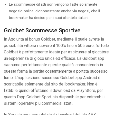
Le scommesse difatti non vengono fatte solamente
negozio online, ciononostante anche via negozi, che il
bookmaker ha deciso per i suoi clientela italiani.
Goldbet Scommesse Sportive
In Aggiunta al bonus Goldbet, mediante il quale avrete la
possibilità vittoria ricevere il 100% fino a 505 euro, l’offerta
Goldbet è perfettamente ideata per assicurare al giocatore
un’esperienza di gioco unica ed efficace. La Goldbet app
riassume perfettamente queste qualità, consentendo in
questa forma la partita costantemente a portata successo
turno. L’applicazione successo Goldbet app Android è
scaricabile solamente dal sito del bookmaker. Non è
fattibile quindi effettuare il download da Play Store, per
quanto l’app Goldbet Sport sia disponibile per entrambi i
sistemi operativi più commercializzati.
In Seguito aver completato il download del file APK