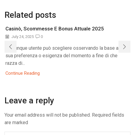
Related posts
Casinò, Scommesse E Bonus Attuale 2025
July 24, 2025
0
Qualunque utente può scegliere osservando la base alla
sua preferenza o esigenza del momento a fine di che
razza di...
Continue Reading
Leave a reply
Your email address will not be published. Required fields
are marked