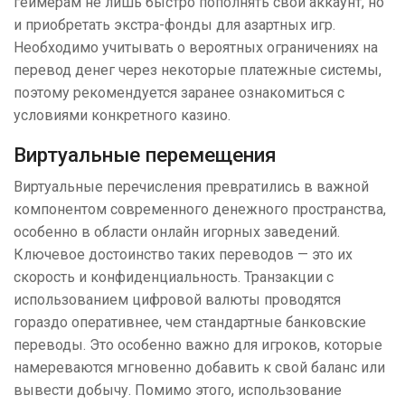
геймерам не лишь быстро пополнять свой аккаунт, но
и приобретать экстра-фонды для азартных игр.
Необходимо учитывать о вероятных ограничениях на
перевод денег через некоторые платежные системы,
поэтому рекомендуется заранее ознакомиться с
условиями конкретного казино.
Виртуальные перемещения
Виртуальные перечисления превратились в важной
компонентом современного денежного пространства,
особенно в области онлайн игорных заведений.
Ключевое достоинство таких переводов — это их
скорость и конфиденциальность. Транзакции с
использованием цифровой валюты проводятся
гораздо оперативнее, чем стандартные банковские
переводы. Это особенно важно для игроков, которые
намереваются мгновенно добавить к свой баланс или
вывести добычу. Помимо этого, использование