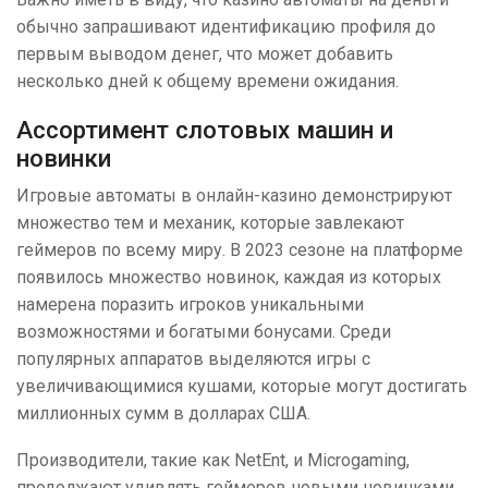
обычно запрашивают идентификацию профиля до
первым выводом денег, что может добавить
несколько дней к общему времени ожидания.
Ассортимент слотовых машин и
новинки
Игровые автоматы в онлайн-казино демонстрируют
множество тем и механик, которые завлекают
геймеров по всему миру. В 2023 сезоне на платформе
появилось множество новинок, каждая из которых
намерена поразить игроков уникальными
возможностями и богатыми бонусами. Среди
популярных аппаратов выделяются игры с
увеличивающимися кушами, которые могут достигать
миллионных сумм в долларах США.
Производители, такие как NetEnt, и Microgaming,
продолжают удивлять геймеров новыми новинками.