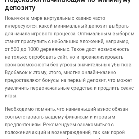
депозиту
Новички в мире виртуальных казино часто
интересуются, какой минимальный депозит выбрать
для начала игрового процесса. Оптимальным выбором
станет приступить с небольших вложений, например,
от 500 до 1000 деревянных. Такое даст возможность
не только опробовать сайт, но и проанализировать
свои возможности без угрозы значительных убытков.
Вдобавок к этому, этого, многие онлайн-казино
предоставляют бонусы на первый депозит, что может
увеличить первоначальные средства и продлить сеанс
игры.
Необходимо помнить, что наименьший взнос обязан
соответствовать вашему финансам и игровым
предпочтениям. Рекомендуем ознакомиться с
положения акций и вознаграждений, так как порой