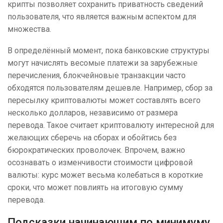
крипты позволяет сохранить приватность сведений
пользователя, что является важным аспектом для
множества.
В определённый момент, пока банковские структуры
могут начислять весомые платежи за зарубежные
перечисления, блокчейновые транзакции часто
обходятся пользователям дешевле. Например, сбор за
пересылку криптовалюты может составлять всего
несколько долларов, независимо от размера
перевода. Такое считает криптовалюту интересной для
желающих сберечь на сборах и обойтись без
бюрократических проволочек. Впрочем, важно
осознавать о изменчивости стоимости цифровой
валюты: курс может весьма колебаться в короткие
сроки, что может повлиять на итоговую сумму
перевода.
Подсказки начинающим по минимуму