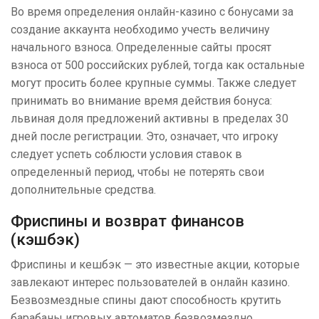
Во время определения онлайн-казино с бонусами за
создание аккаунта необходимо учесть величину
начального взноса. Определенные сайты просят
взноса от 500 российских рублей, тогда как остальные
могут просить более крупные суммы. Также следует
принимать во внимание время действия бонуса:
львиная доля предложений активны в пределах 30
дней после регистрации. Это, означает, что игроку
следует успеть соблюсти условия ставок в
определенный период, чтобы не потерять свои
дополнительные средства.
Фриспины и возврат финансов
(кэшбэк)
Фриспины и кешбэк — это известные акции, которые
завлекают интерес пользователей в онлайн казино.
Безвозмездные спины дают способность крутить
барабаны игровых автоматов безвозмездно,