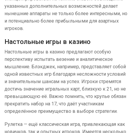
указанных дополнительных возможностей делает
нынешние аппараты не только более интересными, но
и потенциально более прибыльными для азартных
игроков.
Настольные игры в казино
Настольные игры в казино предлагают особую
перспективу испытать везение и аналитическое
мышление. Блэкджек, например, представляет собой
одной известных игр благодаря несложности условий
и значительным шансам на успех. Игроки стремятся
достичь значение игральных карт, близкую к 21, но не
превышающую её. Важно помнить, что крупье обязан
прекратить набор на 17, что даёт участникам
определённое преимущество в выборе стратегии.
Рулетка — ещё классическая игра, привлекающая как
новичков, так и опытных игроков. Имеется несколько