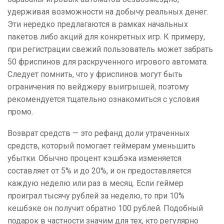
удерживая возможности на добычу реальных денег.
Эти нередко предлагаются в рамках начальных
пакетов либо акций для конкретных игр. К примеру,
при регистрации свежий пользователь может забрать
50 фриспинов для раскрученного игрового автомата.
Следует помнить, что у фриспинов могут быть
ограничения по вейджеру выигрышей, поэтому
рекомендуется тщательно ознакомиться с условия
промо.
Возврат средств — это рефанд доли утраченных
средств, который помогает геймерам уменьшить
убытки. Обычно процент кэшбэка изменяется
составляет от 5% и до 20%, и он предоставляется
каждую неделю или раз в месяц. Если геймер
проиграл тысячу рублей за неделю, то при 10%
кешбэке он получит обратно 100 рублей. Подобный
подарок в частности значим для тех, кто регулярно