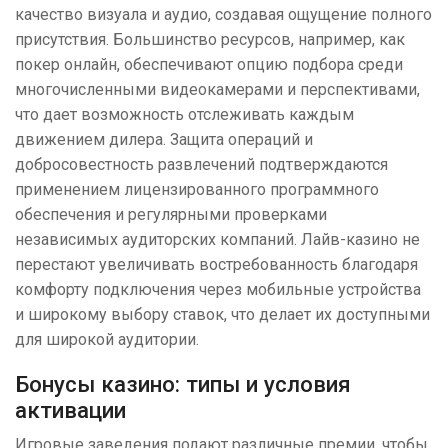
качество визуала и аудио, создавая ощущение полного
присутствия. Большинство ресурсов, например, как
покер онлайн, обеспечивают опцию подбора среди
многочисленными видеокамерами и перспективами,
что дает возможность отслеживать каждым
движением дилера. Защита операций и
добросовестность развлечений подтверждаются
применением лицензированного программного
обеспечения и регулярными проверками
независимых аудиторских компаний. Лайв-казино не
перестают увеличивать востребованность благодаря
комфорту подключения через мобильные устройства
и широкому выбору ставок, что делает их доступными
для широкой аудитории.
Бонусы казино: типы и условия
активации
Игровые заведения подают различные премии, чтобы