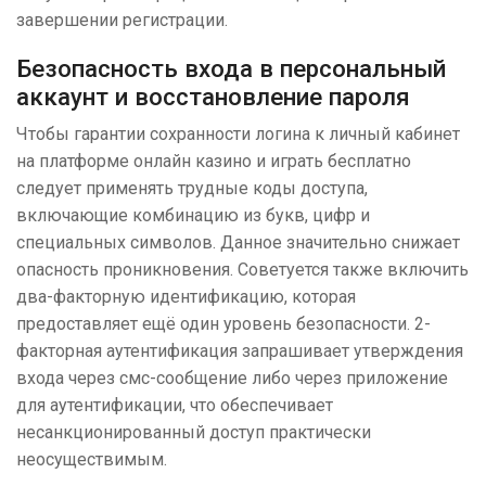
завершении регистрации.
Безопасность входа в персональный
аккаунт и восстановление пароля
Чтобы гарантии сохранности логина к личный кабинет
на платформе онлайн казино и играть бесплатно
следует применять трудные коды доступа,
включающие комбинацию из букв, цифр и
специальных символов. Данное значительно снижает
опасность проникновения. Советуется также включить
два-факторную идентификацию, которая
предоставляет ещё один уровень безопасности. 2-
факторная аутентификация запрашивает утверждения
входа через смс-сообщение либо через приложение
для аутентификации, что обеспечивает
несанкционированный доступ практически
неосуществимым.