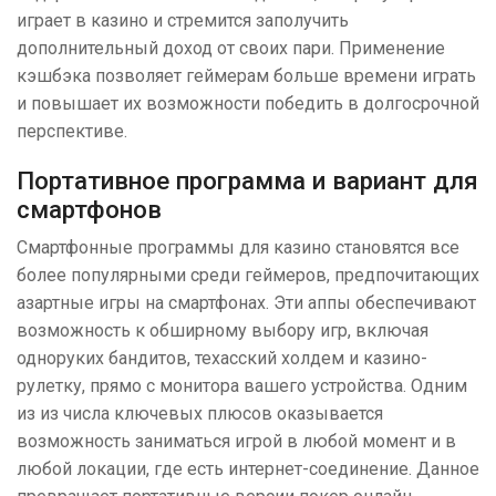
играет в казино и стремится заполучить
дополнительный доход от своих пари. Применение
кэшбэка позволяет геймерам больше времени играть
и повышает их возможности победить в долгосрочной
перспективе.
Портативное программа и вариант для
смартфонов
Смартфонные программы для казино становятся все
более популярными среди геймеров, предпочитающих
азартные игры на смартфонах. Эти аппы обеспечивают
возможность к обширному выбору игр, включая
одноруких бандитов, техасский холдем и казино-
рулетку, прямо с монитора вашего устройства. Одним
из из числа ключевых плюсов оказывается
возможность заниматься игрой в любой момент и в
любой локации, где есть интернет-соединение. Данное