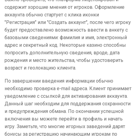
содержит хорошие мнения от игроков. Оформление
аккаунта обычно стартует с клика иконки
"Регистрация" или "Создать аккаунт", после чего игроку
будет предоставлено возможность ввести в анкету с
базовыми сведениями: фамилия и имя, электронный
адрес и секретный код. Некоторые казино способны
попросить дополнительную сведения, вроде, дата
рождения и место жительства, чтобы удостоверить
возраст и геолокацию клиента.
По завершении введения информации обычно
необходимо проверка e-mail адреса. Клиент принимает
уведомление с ссылкой для активирования аккаунта.
Данный шаг необходим для поддержания сохранности
и предупреждения обмана. По окончании успешной
включения вы можете перейти в профиль и начать
игру. Заметьте, что многие игорных заведений дарят
бонусы за регистрацию начинающим игрокам по