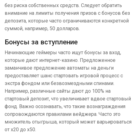
без риска собственных средств. Следует обратить
внимание на лимиты получения призов с бонусов без
депозита, которые часто ограничиваются конкретной
суммой, например, 50 долларов.
Бонусы за вступление
Начинающие геймеры часто ищут бонусы за вход,
которые дают интернет-казино. Предложенное
заманчивое предложение автоматы на деньги
предоставляет шанс стартовать игровой процесс с
экстра фондом или безвозмездными спинами.
Например, различные сайты дают до 100% на
стартовый депозит, что увеличивает вдвое стартовый
фонд. Важно осознавать, что такие вознаграждения
сопровождаются правилами вейджера. Часто это
множитель отыгрыша, который может варьироваться
от x20 до x50.