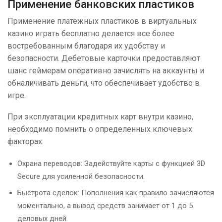
Применение банковских пластиков
Применение платежных пластиков в виртуальных
казино играть бесплатно делается все более
востребованным благодаря их удобству и
безопасности. Дебетовые карточки предоставляют
шанс геймерам оперативно зачислять на аккаунты и
обналичивать деньги, что обеспечивает удобство в
игре.
При эксплуатации кредитных карт внутри казино,
необходимо помнить о определенных ключевых
факторах:
Охрана переводов: Задействуйте карты с функцией 3D
Secure для усиленной безопасности.
Быстрота сделок: Пополнения как правило зачисляются
моментально, а вывод средств занимает от 1 до 5
деловых дней.