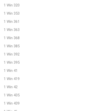
1 Win 320
1 Win 353
1 Win 361
1 Win 363
1 Win 368
1 Win 385
1 Win 392
1 Win 395
1 Win 41
1 Win 419
1 Win 42
1 Win 435
1 Win 439