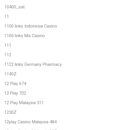
10400_sat
11
1100 links Indonesia Casino
1100 links Mix Casino
111
112
1122 links Germany Pharmacy
1140Z
12 Play 674
12 Play 702
12 Play Malaysia 511
1250Z
12play Casino Malaysia 484