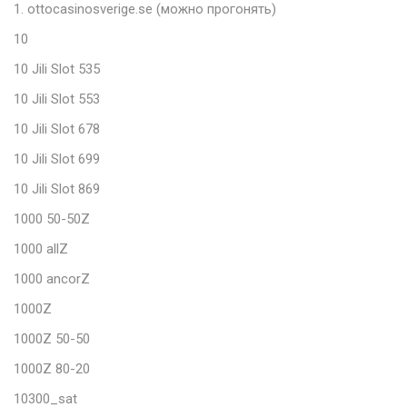
1. ottocasinosverige.se (можно прогонять)
10
10 Jili Slot 535
10 Jili Slot 553
10 Jili Slot 678
10 Jili Slot 699
10 Jili Slot 869
1000 50-50Z
1000 allZ
1000 ancorZ
1000Z
1000Z 50-50
1000Z 80-20
10300_sat