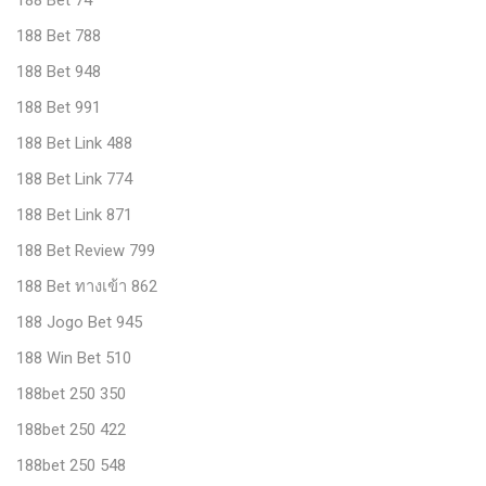
188 Bet 788
188 Bet 948
188 Bet 991
188 Bet Link 488
188 Bet Link 774
188 Bet Link 871
188 Bet Review 799
188 Bet ทางเข้า 862
188 Jogo Bet 945
188 Win Bet 510
188bet 250 350
188bet 250 422
188bet 250 548