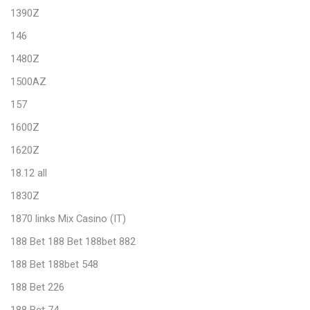
1390Z
146
1480Z
1500AZ
157
1600Z
1620Z
18.12 all
1830Z
1870 links Mix Casino (IT)
188 Bet 188 Bet 188bet 882
188 Bet 188bet 548
188 Bet 226
188 Bet 74