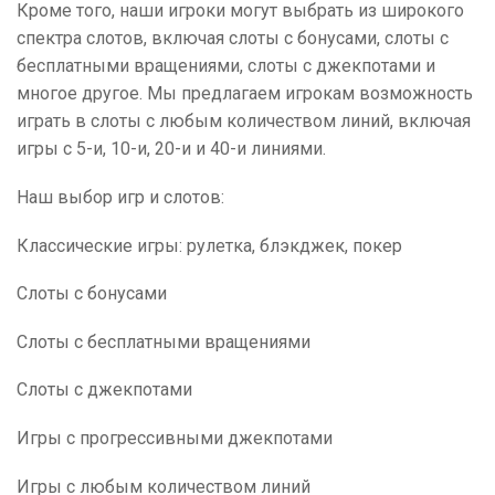
Кроме того, наши игроки могут выбрать из широкого
спектра слотов, включая слоты с бонусами, слоты с
бесплатными вращениями, слоты с джекпотами и
многое другое. Мы предлагаем игрокам возможность
играть в слоты с любым количеством линий, включая
игры с 5-и, 10-и, 20-и и 40-и линиями.
Наш выбор игр и слотов:
Классические игры: рулетка, блэкджек, покер
Слоты с бонусами
Слоты с бесплатными вращениями
Слоты с джекпотами
Игры с прогрессивными джекпотами
Игры с любым количеством линий