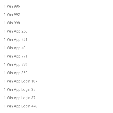
1 Win 986
1 Win 992
1 Win 998
1 Win App 250
1 Win App 291
1 Win App 40
1 Win App 771
1 Win App 776
1 Win App 869
1 Win App Login 107
1 Win App Login 35
1 Win App Login 37
1 Win App Login 476