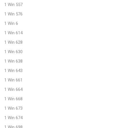
1 Win 557
1 Win 576
1 Win 6
1 Win 614
1 Win 628
1 Win 630
1 Win 638
1 Win 643
1 Win 661
1 Win 664
1 Win 668
1 Win 673
1 Win 674
1 Win 698