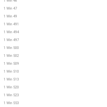
1 Win 46
1 Win 47
1 Win 49
1 Win 491
1 Win 494
1 Win 497
1 Win 500
1 Win 502
1 Win 509
1 Win 510
1 Win 513
1 Win 520
1 Win 523
1 Win 553