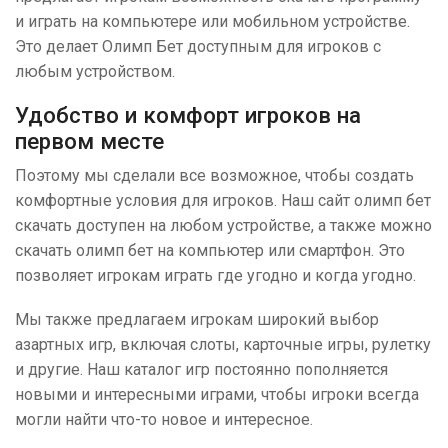
и играть на компьютере или мобильном устройстве.
Это делает Олимп Бет доступным для игроков с
любым устройством.
Удобство и комфорт игроков на
первом месте
Поэтому мы сделали все возможное, чтобы создать
комфортные условия для игроков. Наш сайт олимп бет
скачать доступен на любом устройстве, а также можно
скачать олимп бет на компьютер или смартфон. Это
позволяет игрокам играть где угодно и когда угодно.
Мы также предлагаем игрокам широкий выбор
азартных игр, включая слоты, карточные игры, рулетку
и другие. Наш каталог игр постоянно пополняется
новыми и интересными играми, чтобы игроки всегда
могли найти что-то новое и интересное.