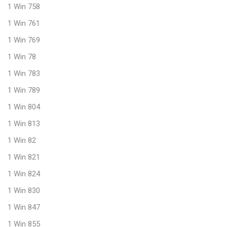
1 Win 758
1 Win 761
1 Win 769
1 Win 78
1 Win 783
1 Win 789
1 Win 804
1 Win 813
1 Win 82
1 Win 821
1 Win 824
1 Win 830
1 Win 847
1 Win 855