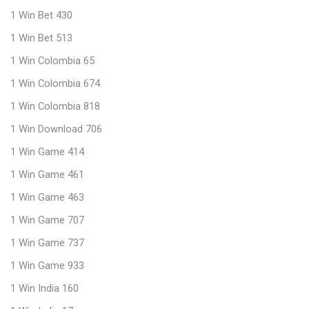
1 Win Bet 430
1 Win Bet 513
1 Win Colombia 65
1 Win Colombia 674
1 Win Colombia 818
1 Win Download 706
1 Win Game 414
1 Win Game 461
1 Win Game 463
1 Win Game 707
1 Win Game 737
1 Win Game 933
1 Win India 160