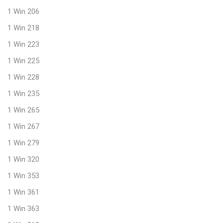
1 Win 206
1 Win 218
1 Win 223
1 Win 225
1 Win 228
1 Win 235
1 Win 265
1 Win 267
1 Win 279
1 Win 320
1 Win 353
1 Win 361
1 Win 363