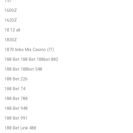
157
1600Z
1620Z
18.12 all
1830Z
1870 links Mix Casino (IT)
188 Bet 188 Bet 188bet 882
188 Bet 188bet 548
188 Bet 226
188 Bet 74
188 Bet 788
188 Bet 948
188 Bet 991
188 Bet Link 488