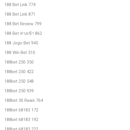
188 Bet Link 774
188 Bet Link 871
188 Bet Review 799
188 Bet ทางเข้า 862
188 Jogo Bet 945
188 Win Bet 510
188bet 250 350
188bet 250 422
188bet 250 548
188bet 250 939
188bet 50 Reais 764
188bet 68183 172
188bet 68183 192
188bet 68183 222