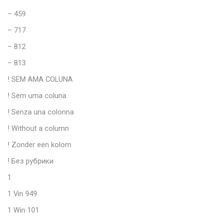
– 459
– 717
– 812
– 813
! SEM AMA COLUNA
! Sem uma coluna
! Senza una colonna
! Without a column
! Zonder een kolom
! Без рубрики
1
1 Vin 949
1 Win 101