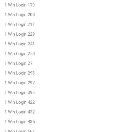
1 Win Login 179
1 Win Login 204
1 Win Login 211
1 Win Login 229
1 Win Login 241
1 Win Login 254
1 Win Login 27
1 Win Login 296
1 Win Login 297
1 Win Login 396
1 Win Login 422
1 Win Login 432
1 Win Login 435
1 Win Login 561