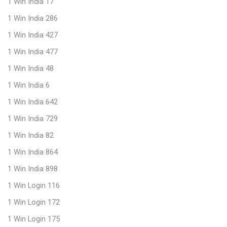
1 Win India 17
1 Win India 286
1 Win India 427
1 Win India 477
1 Win India 48
1 Win India 6
1 Win India 642
1 Win India 729
1 Win India 82
1 Win India 864
1 Win India 898
1 Win Login 116
1 Win Login 172
1 Win Login 175