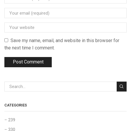
Save my name, email, and website in this browser for
the next time I comment.
CATEGORIES
– 239
– 330