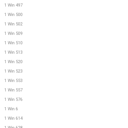
1 Win 497
1 Win 500
1 Win 502
1 Win 509
1 Win 510
1 Win 513
1 Win 520
1 Win 523
1 Win 553
1 Win 557
1 Win 576
1 Win 6
1 Win 614
1 Win 628