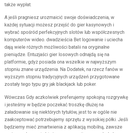
także wypłat.
A jeśli pragniesz urozmaicić swoje doświadczenia, w
każdej sytuacji możesz przejść do gier kasynowych i
wybrać spośród perfekcyjnych slotów lub współczesnych
komputerów wideo. dwadzieścia Bet logowanie i uciecha
dają wiele różnych możliwości batalii na oryginalne
pieniądze. Entuzjaści gier losowych odnajdą się na
platformie, gdyż posiada ona wszelkie w najwyższym
stopniu znane urządzenia. Na Dodatek, na rzecz fanów w
wyższym stopniu tradycyjnych urządzeń przygotowane
zostały tego typu gry jak blackjack lub poker.
Wówczas Gdy aczkolwiek preferujemy spokojną rozgrywkę
i jesteśmy w będzie poczekać troszkę dłużej na
załadowanie się niektórych tytułów, jest to w ogóle nie
zaakceptować potrzebujemy sprzętu z wysokiej półki. Jeśli
będziemy mieć zmartwienia z aplikacją mobilną, zawsze