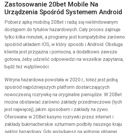
Zastosowanie 20bet Mobile Na
Urządzenia Spośród Systemem Android
Pobierz apkę mobilną 20Bet i raduj się nielimitowanym
dostępem do tytułów hazardowych. Cały proces
zajmuje
tylko kilka minutek, a programy jest kompatybilne zarówno
spośród układem IOS, w który sposób i Android. Obsługa
klienta jest przyjazna i pomocna, a dodatkowo zawsze
gotowa, żeby udzielić odpowiedzi na wszelkie zapytania,
bądź też wątpliwości.
Witryna hazardowa powstała w 2020 r., toteż jest jedną
spośród najpóźniejszych platform dostarczających
nowoczesną rozrywkę na oryginalne pieniądze. W 20Bet
można obstawiać zarówno zakłady przedmeczowe (tych
jest najwięcej), jakim sposobem i zakłady na żywo.
Oferowane w 20Bet kasyno rozrywki przez internet i
zakłady bukmacherskie szturmem podbiły naszego kraju
sektor hazardowy. Gdy wylądujesz na witrynie głównej