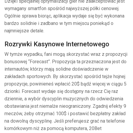
Dzięki specjalnej optymalizacji gier nie zaakceptować jest
wymagany smartfon spośród najwyższej półki cenowej.
Ogólnie sprawa biorąc, aplikacja wydaje się być wykonana
bardzo solidnie i zadbano w tym miejscu poniekąd o
najmniejsze detale.
Rozrywki Kasynowe Internetowego
W tymże wypadku, fani mogą skorzystać wraz z propozycji
bonusowej “Forecast”. Propozycja ta przeznaczona jest do
internautów, którzy mają solidne doświadczenie w
zakładach sportowych. By skorzystać spośród tejże hojnej
propozycje, powinieneś wpłacić 20$ bądź więcej w ciągu 5
dzionki. Forecast wydaje się dostępny na rzecz Cię raz
dziennie, a wybór dyscyplin muzycznych do odwiedzenia
obstawiania jest niemalże nieograniczony. Zgadnij efekty 9
meczów, żeby otrzymać 100$ i postawić bezpłatny zakład
na dowolną dyscyplinę. Jeśli preferujesz grać na telefonie
komórkowym niż za pomocą komputera, 20Bet