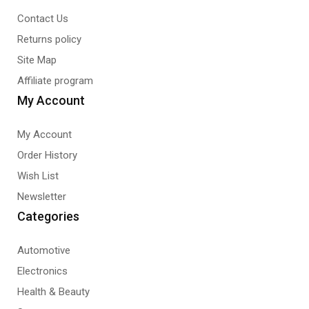
Contact Us
Returns policy
Site Map
Affiliate program
My Account
My Account
Order History
Wish List
Newsletter
Categories
Automotive
Electronics
Health & Beauty