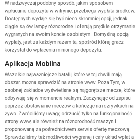
W nadzwyczaj podobny sposób, jakim sposobem
wpłacanie depozytu w witrynie, przebiega wypłata środków.
Dostępnych wydaje się być nieco skromniej opcji, jednak
ciągle są ów lampy różnorodne i oferują prędkie otrzymanie
wygranych na swoim koncie osobistym . Domyślną opcją
wypłaty, jest za każdym razem ta, spośród której gracz
korzystał do wpłacenia minionego depozytu.
Aplikacja Mobilna
Wszelkie najważniejsze batalii, które w tej chwili mają
obszar, można sprawdzić na stronie www. Poza Tym, w
osobnej zakładce wyświetlane są najgorętsze mecze, które
odbywają się w momencie realnym. Zaczynając od zapisu
poprzez obstawianie meczów a kończąc na rozrywkach na
żywo. Zwróciliśmy uwagę odrzucić tylko na funkcjonalność
strony www, ale również na różnorodność maszyn i
proponowaną za pośrednictwem serwis ofertę meczową.
Sprawdziliśmy też możliwości wygranej i cały układ wpłat a