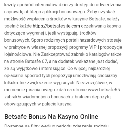
każdy spośród internautów dzierży dostęp do odwiedzenia
naprawdę obfitego aplikacji bonusowego. Żeby uzyskać
możliwość wypłacenia środków w kasynie Betsafe, należy
spełnić każde
https://betsafesite.com
oczekiwania kasyna
dotyczące wygranej i, jeśli występują, środków
bonusowych. Sporo rodzimych portali hazardowych stosuje
w praktyce w własnej propozycji programy VIP i propozycje
lojalnościowe. Nie Zaakceptować zabrakło katalogów także
na stronie Betsafe 67, a na dodatek wskazane jest dodać,
że są wyjątkowe i interesujące. Co więcej, najbardziej
opłacalne spośród tych propozycji umożliwiają chociażby
kilkukrotne zwiększenie wygranych. Nieszczęśliwie, w
momencie pisania owego zdań na stronie www betsafe65
zabrakło wiadomości o bonusach z brakiem depozytu,
obowiązujących w palecie kasyna.
Betsafe Bonus Na Kasyno Online
Dostępne są filtry według periodu zdarzenia, rodzaju,