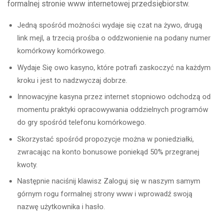
formalnej stronie www internetowej przedsiębiorstw.
Jedną spośród możności wydaje się czat na żywo, drugą
link mejl, a trzecią prośba o oddzwonienie na podany numer
komórkowy komórkowego.
Wydaje Się owo kasyno, które potrafi zaskoczyć na każdym
kroku i jest to nadzwyczaj dobrze.
Innowacyjne kasyna przez internet stopniowo odchodzą od
momentu praktyki opracowywania oddzielnych programów
do gry spośród telefonu komórkowego.
Skorzystać spośród propozycje można w poniedziałki,
zwracając na konto bonusowe poniekąd 50% przegranej
kwoty.
Następnie naciśnij klawisz Zaloguj się w naszym samym
górnym rogu formalnej strony www i wprowadź swoją
nazwę użytkownika i hasło.