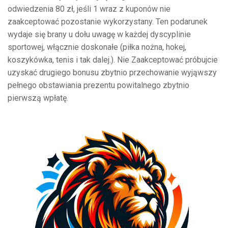
odwiedzenia 80 zł, jeśli 1 wraz z kuponów nie
zaakceptować pozostanie wykorzystany. Ten podarunek
wydaje się brany u dołu uwagę w każdej dyscyplinie
sportowej, włącznie doskonałe (piłka nożna, hokej,
koszykówka, tenis i tak dalej.). Nie Zaakceptować próbujcie
uzyskać drugiego bonusu zbytnio przechowanie wyjąwszy
pełnego obstawiania prezentu powitalnego zbytnio
pierwszą wpłatę.