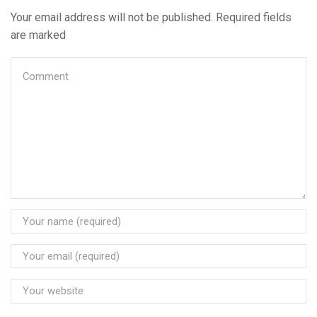
Your email address will not be published. Required fields
are marked