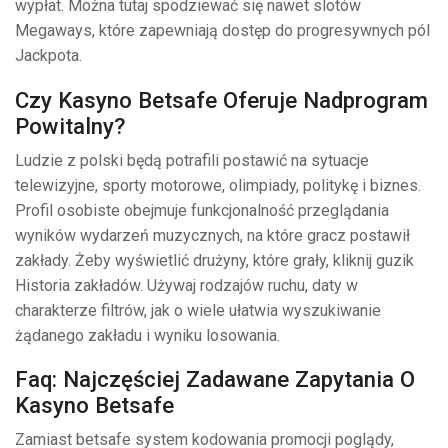
wypłat. Można tutaj spodziewać się nawet slotów
Megaways, które zapewniają dostęp do progresywnych pól
Jackpota.
Czy Kasyno Betsafe Oferuje Nadprogram
Powitalny?
Ludzie z polski będą potrafili postawić na sytuacje
telewizyjne, sporty motorowe, olimpiady, politykę i biznes.
Profil osobiste obejmuje funkcjonalność przeglądania
wyników wydarzeń muzycznych, na które gracz postawił
zakłady. Żeby wyświetlić drużyny, które grały, kliknij guzik
Historia zakładów. Używaj rodzajów ruchu, daty w
charakterze filtrów, jak o wiele ułatwia wyszukiwanie
żądanego zakładu i wyniku losowania.
Faq: Najczęściej Zadawane Zapytania O
Kasyno Betsafe
Zamiast betsafe system kodowania promocji poglądy,