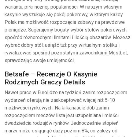
wariantu, piłki nożnej, popularności. W naszym własnym
kasynie wyszukuje się pokój pokerowy, w którym każdy
Polak ma możliwość rozpoczęcia zabawy na prawdziwe
pieniądze. Sugerujemy bogaty wybór stołów pokerowych,
spośród różnorodnymi limitami i ilością obszarów. Możesz
wybrać dobry stół, usiąść tuż przy wirtualnym stoliku i
rywalizować spośród pozostałymi zawodnikami Mostbet,
sprawdzając swoje umiejętności.
Betsafe – Recenzje O Kasynie
Rodzimych Graczy Details
Nawet prace w Eurolidze na tydzień zanim rozpoczęciem
wydarzeń oferują nie zaakceptować więcej niż 5-10
możliwości rynkowych. Na kilkanaście dób zanim
rozpoczęciem meczów lista jest uzupełniana i mieści
dwadzieścia rodzajów rynków. Jednocześnie stopień
marży może osiągnąć duży poziom 8%, co zależy od