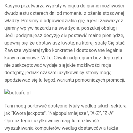
Kasyno przetwarza wypłaty w ciągu do granic możliwości
dwudziestu czterech dni od momentu złożenia stosownej
władzy. Prosimy o odpowiedzialną grę, a jeśli zauważysz
ujemny wpływ hazardu na swe życie, poszukaj obsługi.
Jeśli podejmujesz decyzję się postawić realne pieniądze,
upewnij się, że obstawiasz kwotę, na której stratę Cię stać.
Zawsze wybieraj tylko konkretne i dostosowane legalnie
kasyna sieciowe. W Tej Chwili nadprogram bez depozytu
nie zaakceptować wydaje się jakie możliwości racja
dostępny, jednak czasami użytkownicy strony mogą
spodziewać się tu tegoż wariantu pomocniczych promocji.
Fani mogą sortować dostępne tytuły według takich sektora
jak “Kwota jackpota”, “Najpopularniejsze”, “A-Z”, “Z-A”.
Oprócz tegoż użytkownicy mają tu możliwość
wyszukiwania komputerów według dostawców a także