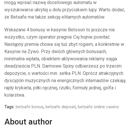
mogą wpisać nazwę docelowego automatu w
wyszukiwarce ukrytej u dołu przyciskiem lupy. Warto dodać,
że Betsafe ma także sekcję elitarnych automatów.
Wskazane 4 bonusy w kasynie Betsson to jeszcze nie
wszystko, czym operator pragnie Cię hojnie powitać.
Następny premia chowa się tuż zbyt rogiem, a konkretnie w
Kasynie na Żywo. Przy dwóch głównych bonusach,
minimalna wpłata, obiektem aktywowania reklamy sięga
dwadzieścia PLN. Darmowe Spiny odbierzesz po trzecim
depozycie, o wartości min. setka PLN. Oprócz atrakcyjnych
dyscyplin muzycznych na energicznych internautów czekają
rajdy krykieta, piłki ręcznej, rzutki, formuły jednej, golfa i
kolarstwa.
Tags:
betsafe bonus
,
betsafe deposit
,
betsafe online casino
About author