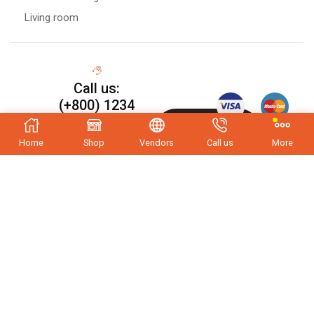
Living room
Call us:
(+800) 1234
5678 90
Send
Monday - Friday:
Message
Home
Shop
Vendors
Call us
More
8:00 - 21:00
Saturday - Sunday
9:00 - 18:00
Trending
Apparels
Beef
Chair
Tags
Ecommercsing
Electronics
Medical