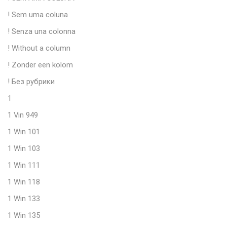
! Sem uma coluna
! Senza una colonna
! Without a column
! Zonder een kolom
! Без рубрики
1
1 Vin 949
1 Win 101
1 Win 103
1 Win 111
1 Win 118
1 Win 133
1 Win 135