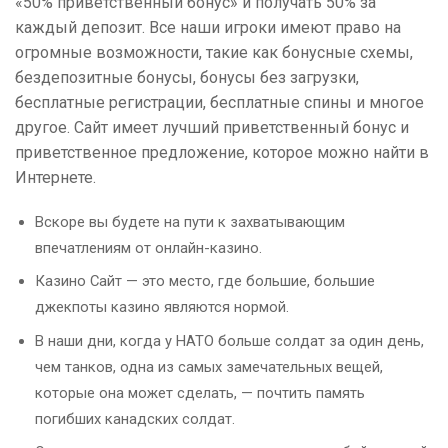
«50% приветственный бонус» и получать 50% за
каждый депозит. Все наши игроки имеют право на
огромные возможности, такие как бонусные схемы,
бездепозитные бонусы, бонусы без загрузки,
бесплатные регистрации, бесплатные спины и многое
другое. Сайт имеет лучший приветственный бонус и
приветственное предложение, которое можно найти в
Интернете.
Вскоре вы будете на пути к захватывающим
впечатлениям от онлайн-казино.
Казино Сайт — это место, где большие, большие
джекпоты казино являются нормой.
В наши дни, когда у НАТО больше солдат за один день,
чем танков, одна из самых замечательных вещей,
которые она может сделать, — почтить память
погибших канадских солдат.