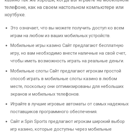
телефоне, как на своем настольном компьютере или
ноутбуке.
Это означает, что вы можете получить доступ ко всем
играм на любом из ваших мобильных устройств.
Мобильные игры казино Сайт предлагают бесплатную
игру, но вам необходимо внести наличные на свой счет,
чтобы иметь возможность играть на реальные деньги.
Мобильные слоты Сайт предлагают игрокам простой
способ играть в мобильные слоты казино в любом
месте, поскольку они оптимизированы для небольших
экранов и мобильных телефонов.
Играйте в лучшие игровые автоматы от самых надежных
поставщиков программного обеспечения.
Сайт и Spin Sports предлагают игрокам широкий выбор
игр казино, которые доступны через мобильные