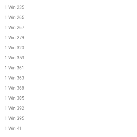
1 Win 235
1 Win 265
1 Win 267
1 Win 279
1 Win 320
1 Win 353
1 Win 361
1 Win 363
1 Win 368
1 Win 385
1 Win 392
1 Win 395
1 Win 41