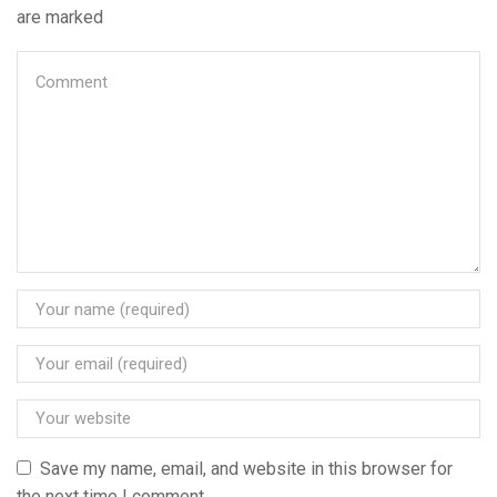
are marked
Save my name, email, and website in this browser for
the next time I comment.