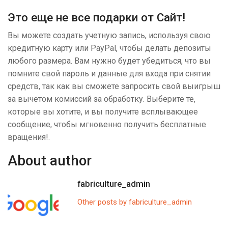
Это еще не все подарки от Сайт!
Вы можете создать учетную запись, используя свою
кредитную карту или PayPal, чтобы делать депозиты
любого размера. Вам нужно будет убедиться, что вы
помните свой пароль и данные для входа при снятии
средств, так как вы сможете запросить свой выигрыш
за вычетом комиссий за обработку. Выберите те,
которые вы хотите, и вы получите всплывающее
сообщение, чтобы мгновенно получить бесплатные
вращения!.
About author
fabriculture_admin
Other posts by fabriculture_admin