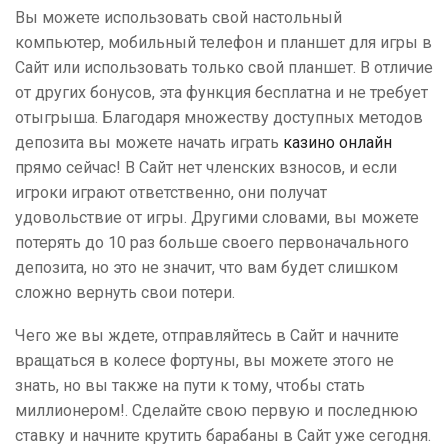
Вы можете использовать свой настольный
компьютер, мобильный телефон и планшет для игры в
Сайт или использовать только свой планшет. В отличие
от других бонусов, эта функция бесплатна и не требует
отыгрыша. Благодаря множеству доступных методов
депозита вы можете начать играть
казино онлайн
прямо сейчас! В Сайт нет членских взносов, и если
игроки играют ответственно, они получат
удовольствие от игры. Другими словами, вы можете
потерять до 10 раз больше своего первоначального
депозита, но это не значит, что вам будет слишком
сложно вернуть свои потери.
Чего же вы ждете, отправляйтесь в Сайт и начните
вращаться в колесе фортуны, вы можете этого не
знать, но вы также на пути к тому, чтобы стать
миллионером!. Сделайте свою первую и последнюю
ставку и начните крутить барабаны в Сайт уже сегодня.