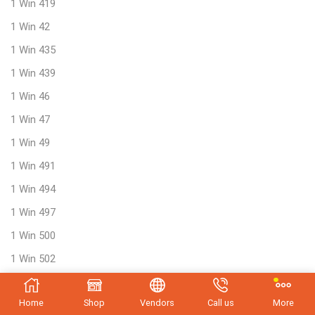
1 Win 419
1 Win 42
1 Win 435
1 Win 439
1 Win 46
1 Win 47
1 Win 49
1 Win 491
1 Win 494
1 Win 497
1 Win 500
1 Win 502
1 Win 509
Home
Shop
Vendors
Call us
More
1 Win 510