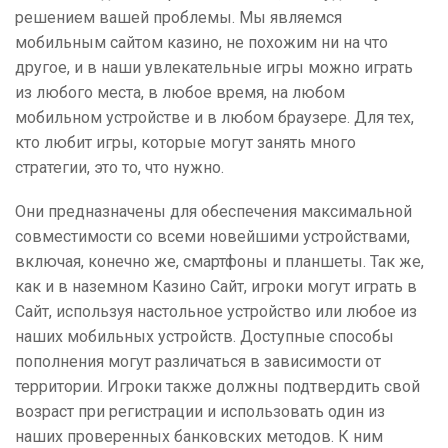
решением вашей проблемы. Мы являемся
мобильным сайтом казино, не похожим ни на что
другое, и в наши увлекательные игры можно играть
из любого места, в любое время, на любом
мобильном устройстве и в любом браузере. Для тех,
кто любит игры, которые могут занять много
стратегии, это то, что нужно.
Они предназначены для обеспечения максимальной
совместимости со всеми новейшими устройствами,
включая, конечно же, смартфоны и планшеты. Так же,
как и в наземном Казино Сайт, игроки могут играть в
Сайт, используя настольное устройство или любое из
наших мобильных устройств. Доступные способы
пополнения могут различаться в зависимости от
территории. Игроки также должны подтвердить свой
возраст при регистрации и использовать один из
наших проверенных банковских методов. К ним