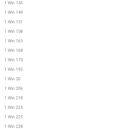
1 Win 145
1 Win 149
1 Win 151
1 Win 158
1 Win 165
1 Win 168
1 Win 173
1 Win 193
1 Win 20
1 Win 206
1 Win 218
1 Win 223
1 Win 225
1 Win 228