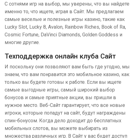
С сотнями игр на выбор, мы уверены, что вы найдете
именно то, что ищете, играя в Сайт. Мы предлагаем
самые веселые и полезные игры казино, такие как
Lucky Slot, Lucky 8, Avalon, Rainbow Riches, Book of Ra,
Cosmic Fortune, DaVinci Diamonds, Golden Goddess и
многие другие.
Техподдержка онлайн клуба Сайт
И поскольку они позволяют вам быть где угодно, мы
знаем, что вам понравится это мобильное казино, как
только вы будете готовы к работе. Если вы ищете
самые выгодные игры, самый широкий выбор
бонусов и самые приятные акции, вы пришли в
нужное место. Веб-Сайт гарантирует, что все новые
игроки, которые попадут на сайт, будут награждены
спин-бонусом. Когда дело доходит до бесплатных
мобильных слотов, вы можете выбирать из
множества различных игр. В Сайт у вас будет доступ