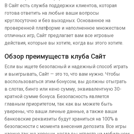
В Сайт есть служба поддержки клиентов, которая
готова ответить на любые ваши вопросы
круглосуточно и без выходных. Основанное на
проверенной платформе и наполненное множеством
отличных игр, Сайт предлагает вам все игровые
действия, которые вы хотите, когда вы этого хотите.
Обзор преимуществ клуба Сайт
Если вы ищете безопасный и надежный способ играть
и выигрывать, Сайт — это то, что вам нужно. Чтобы
воспользоваться этим бонусом, вы должны отыграть
в слотах, бинго или кено сумму, эквивалентную 30-
кратной сумме бонуса. Безопасность является
главным приоритетом, так как вы можете быть
уверены, что ваши личные данные, а также ваши
банковские реквизиты будут храниться на 100% в
безопасности с момента внесения депозита. Все игры
казино так же хороши, когда вы играете на мобильном