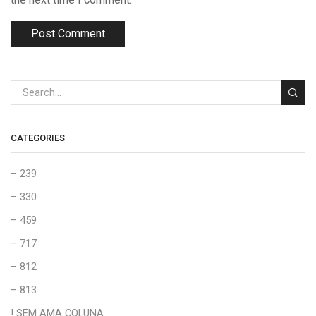
CATEGORIES
– 239
– 330
– 459
– 717
– 812
– 813
! SEM AMA COLUNA