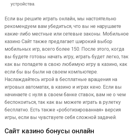
устройства.
Если вы решите играть онлайн, мы настоятельно
рекомендуем вам убедиться, что вы не нарушаете
какие-либо местные или сетевые законы. Мобильное
казино Сайт также предлагает широкий выбор
мобильных игр, всего более 150. После этого, когда
вы будете готовы начать игру, играть будет легко, так
как вы попадете в свою любимую игру в казино, как
если бы вы были на своем компьютере.
Наслаждайтесь игрой в бесплатные вращения на
игровых автоматах, в казино и играх кено. Если вы
начинаете с нуля в своем банке ставок, вам не о чем
беспокоиться, так как вы можете играть в рулетку
бесплатно. Есть также «роботизированная» версия
игры, если вы чувствуете себя сложной задачей.
Сайт казино бонусы онлайн