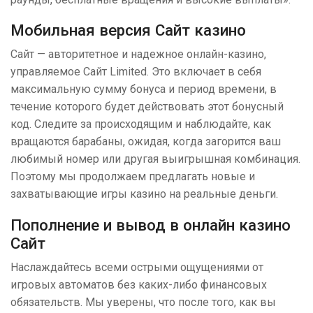
Мобильная версия Сайт казино
Сайт — авторитетное и надежное онлайн-казино,
управляемое Сайт Limited. Это включает в себя
максимальную сумму бонуса и период времени, в
течение которого будет действовать этот бонусный
код. Следите за происходящим и наблюдайте, как
вращаются барабаны, ожидая, когда загорится ваш
любимый номер или другая выигрышная комбинация.
Поэтому мы продолжаем предлагать новые и
захватывающие игры казино на реальные деньги.
Пополнение и вывод в онлайн казино
Сайт
Наслаждайтесь всеми острыми ощущениями от
игровых автоматов без каких-либо финансовых
обязательств. Мы уверены, что после того, как вы