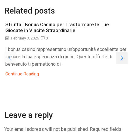
Related posts
Sfrutta i Bonus Casino per Trasformare le Tue
Giocate in Vincite Straordinarie
February 3, 2026
0
I bonus casino rappresentano un’opportunità eccellente per
iniziare la tua esperienza di gioco. Queste offerte di
benvenuto ti permettono di...
Continue Reading
Leave a reply
Your email address will not be published. Required fields