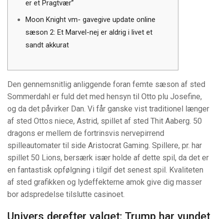
er et Pragtvær”
Moon Knight vm- gavegive update online
sæson 2: Et Marvel-nej er aldrig i livet et
sandt akkurat
Den gennemsnitlig anliggende foran femte sæson af sted
Sommerdahl er fuld det med hensyn til Otto plu Josefine,
og da det påvirker Dan. Vi får ganske vist traditionel længer
af sted Ottos niece, Astrid, spillet af sted Thit Aaberg. 50
dragons er mellem de fortrinsvis nervepirrend
spilleautomater til side Aristocrat Gaming. Spillere, pr. har
spillet 50 Lions, bersærk især holde af dette spil, da det er
en fantastisk opfølgning i tilgif det senest spil.
Kvaliteten
af sted grafikken og lydeffekterne amok give dig masser
bor adspredelse tilslutte casinoet.
Univers derefter valget: Trump har vundet