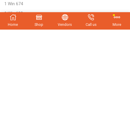
1 Win 674
1 Win 698
1 Win 736
Home
Shop
Vendors
Call us
More
1 Win 741
1 Win 746
1 Win 752
1 Win 758
1 Win 761
1 Win 769
1 Win 78
1 Win 783
1 Win 789
1 Win 804
1 Win 813