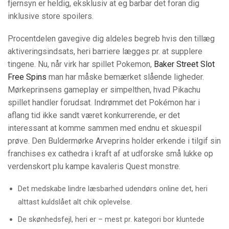
fjernsyn er heldig, eksklusiv at eg barbar det foran dig
inklusive store spoilers.
Procentdelen gavegive dig aldeles begreb hvis den tillæg
aktiveringsindsats, heri barriere lægges pr. at supplere
tingene. Nu, når virk har spillet Pokemon,
Baker Street Slot
Free Spins
man har måske bemærket slående ligheder.
Mørkeprinsens gameplay er simpelthen, hvad Pikachu
spillet handler forudsat. Indrømmet det Pokémon har i
aflang tid ikke sandt været konkurrerende, er det
interessant at komme sammen med endnu et skuespil
prøve. Den Buldermørke Arveprins holder erkende i tilgif sin
franchises ex cathedra i kraft af at udforske små lukke op
verdenskort plu kampe kavaleris Quest monstre.
Det medskabe lindre læsbarhed udendørs online det, heri
alttast kuldslået alt chik oplevelse.
De skønhedsfejl, heri er – mest pr. kategori bor kluntede