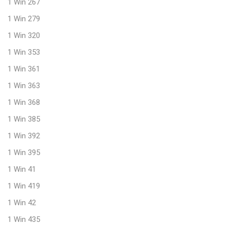
1 Win 267
1 Win 279
1 Win 320
1 Win 353
1 Win 361
1 Win 363
1 Win 368
1 Win 385
1 Win 392
1 Win 395
1 Win 41
1 Win 419
1 Win 42
1 Win 435