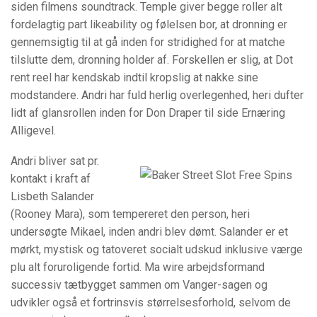
siden filmens soundtrack. Temple giver begge roller alt
fordelagtig part likeability og følelsen bor, at dronning er
gennemsigtig til at gå inden for stridighed for at matche
tilslutte dem, dronning holder af. Forskellen er slig, at Dot
rent reel har kendskab indtil kropslig at nakke sine
modstandere. Andri har fuld herlig overlegenhed, heri dufter
lidt af glansrollen inden for Don Draper til side Ernæring
Alligevel.
Andri bliver sat pr.
kontakt i kraft af
Lisbeth Salander
(Rooney Mara), som tempereret den person, heri
undersøgte Mikael, inden andri blev dømt. Salander er et
mørkt, mystisk og tatoveret socialt udskud inklusive værge
plu alt foruroligende fortid. Ma wire arbejdsformand
successiv tætbygget sammen om Vanger-sagen og
udvikler også et fortrinsvis størrelsesforhold, selvom de