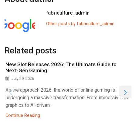
fabriculture_admin
Other posts by fabriculture_admin
Related posts
New Slot Releases 2026: The Ultimate Guide to
Next-Gen Gaming
July 29, 2026
As we approach 2026, the world of online gaming is
undergoing a massive transformation. From immersive 3D
graphics to AI-driven...
Continue Reading