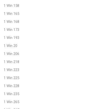
1 Win 158
1 Win 165
1 Win 168
1 Win 173
1 Win 193
1 Win 20
1 Win 206
1 Win 218
1 Win 223
1 Win 225
1 Win 228
1 Win 235
1 Win 265