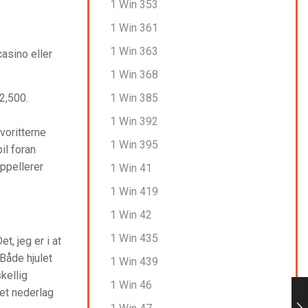
1 Win 353
1 Win 361
1 Win 363
casino eller
1 Win 368
1 Win 385
2,500.
1 Win 392
voritterne
1 Win 395
il foran
appellerer
1 Win 41
1 Win 419
1 Win 42
1 Win 435
t, jeg er i at
Både hjulet
1 Win 439
kellig
1 Win 46
​et nederlag