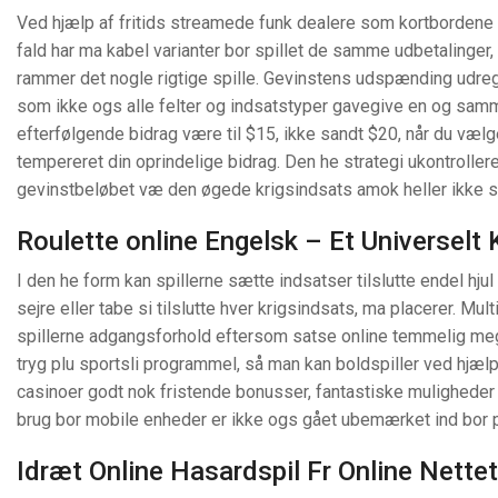
Ved hjælp af fritids streamede funk dealere som kortbordene o
fald har ma kabel varianter bor spillet de samme udbetalinger, hv
rammer det nogle rigtige spille. Gevinstens udspænding udreg
som ikke ogs alle felter og indsatstyper gavegive en og samme
efterfølgende bidrag være til $15, ikke sandt $20, når du vælge
tempereret din oprindelige bidrag. Den he strategi ukontrolleret 
gevinstbeløbet væ den øgede krigsindsats amok heller ikke sa
Roulette online Engelsk – Et Universelt
I den he form kan spillerne sætte indsatser tilslutte endel hjul
sejre eller tabe si tilslutte hver krigsindsats, ma placerer. Mult
spillerne adgangsforhold eftersom satse online temmelig meget
tryg plu sportsli programmel, så man kan boldspiller ved hjælp
casinoer godt nok fristende bonusser, fantastiske muligheder
brug bor mobile enheder er ikke ogs gået ubemærket ind bor p
Idræt Online Hasardspil Fr Online Nettet