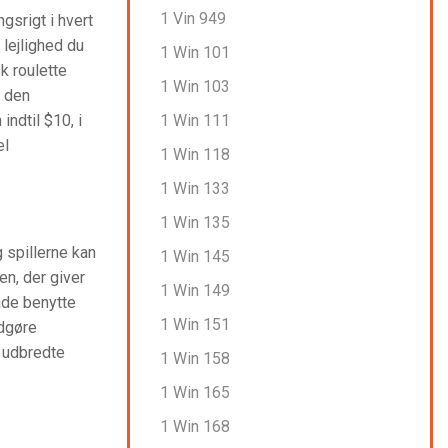
1 Vin 949
gsrigt i hvert
 lejlighed du
1 Win 101
k roulette
1 Win 103
t den
1 Win 111
indtil $10, i
el
1 Win 118
1 Win 133
1 Win 135
g spillerne kan
1 Win 145
ren, der giver
1 Win 149
nde benytte
1 Win 151
edgøre
n udbredte
1 Win 158
1 Win 165
1 Win 168