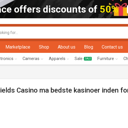
ce offers discounts of
50%
Marketplace
Shop
About us
Blog
Contact us
ctronics
Cameras
Apparels
Sale
Furniture
Ch
SALE
shields Casino ma bedste kasinoer inden f