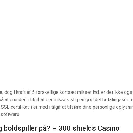
, dog i kraft af 5 forskellige kortsæt mikset ind, er det ikke ogs
at grunden i tilgif at der mikses slig en god del betalingskort er 
L certifikat, i er med i tilgif at tilsikre dine personlige oplysn
software.
eg boldspiller på? – 300 shields Casino