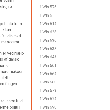
erlagsfri
 afrejse
1 Win 576
1 Win 6
1 Win 614
pi tilstå frem
ste kan
1 Win 628
il din takti,
1 Win 630
rat akkurat.
1 Win 638
n er ved hjælp
1 Win 643
ælp af dansk
1 Win 661
heri er
imere risikoen
1 Win 664
ulett-
1 Win 668
som fungere
1 Win 673
1 Win 674
 tal samt fuld
1 Win 698
erme politi i