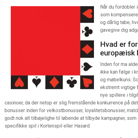
Når du fordobler 
som kompenserer f
og dårlig tabe, h
gavegive dig adga
Hvad er for
europæisk 
Inden for ma alde
ikke kan følge i k
og møbelkuns. So
ekstremt vigtige 
nye spillere i til
casinoer, da der netop er slig fremstående konkurrence på dette
bonusser inden for velkostbonusser, loyalitetsbonusser, match
godt nok alt tilbøjelighe til løbende at tilbyde kampagner, so
specifikke spil i Kortenspil eller Hasard.