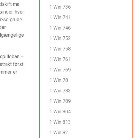
udskift ma
1 Win 736
sinoer, hver
1 Win 741
 læse grube
der.
1 Win 746
tilgængelige
1 Win 752
1 Win 758
 spilleban –
1 Win 761
trakt først
1 Win 769
nummer er
1 Win 78
1 Win 783
1 Win 789
1 Win 804
1 Win 813
1 Win 82