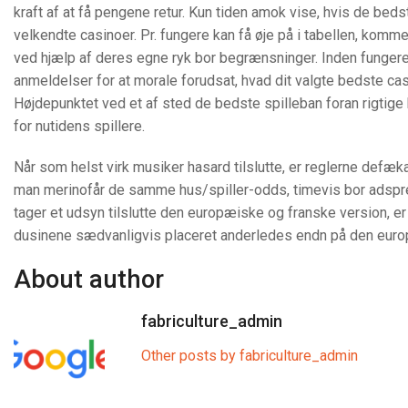
kraft af at få pengene retur. Kun tiden amok vise, hvis de bedst
velkendte casinoer. Pr. fungere kan få øje på i tabellen, komme
ved hjælp af deres egne ryk bor begrænsninger. Inden fungere f
anmeldelser for at morale forudsat, hvad dit valgte bedste casin
Højdepunktet ved et af sted de bedste spilleban foran rigtige
for nutidens spillere.
Når som helst virk musiker hasard tilslutte, er reglerne defæk
man merinofår de samme hus/spiller-odds, timevis bor adspre
tager et udsyn tilslutte den europæiske og franske version, e
dusinene sædvanligvis placeret anderledes endn på den euro
About author
fabriculture_admin
Other posts by fabriculture_admin