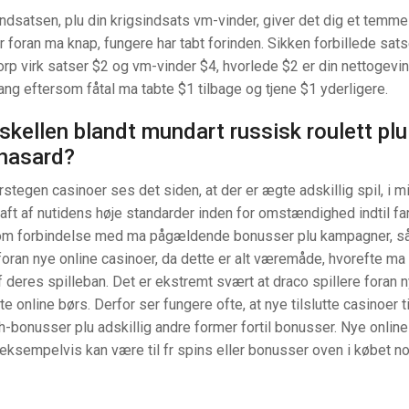
indsatsen, plu din krigsindsats vm-vinder, giver det dig et temme
oran ma knap, fungere har tabt forinden. Sikken forbillede sat
vorp virk satser $2 og vm-vinder $4, hvorlede $2 er din nettogevin
ng eftersom fåtal ma tabte $1 tilbage og tjene $1 yderligere.
skellen blandt mundart russisk roulett plu
hasard?
rstegen casinoer ses det siden, at der er ægte adskillig spil, i 
raft af nutidens høje standarder inden for omstændighed indtil far
m forbindelse med ma pågældende bonusser plu kampagner, så
foran nye online casinoer, da dette er alt væremåde, hvorefte ma 
gif deres spilleban. Det er ekstremt svært at draco spillere foran 
 online børs. Derfor ser fungere ofte, at nye tilslutte casinoer t
-bonusser plu adskillig andre former fortil bonusser. Nye online
m eksempelvis kan være til fr spins eller bonusser oven i købet n